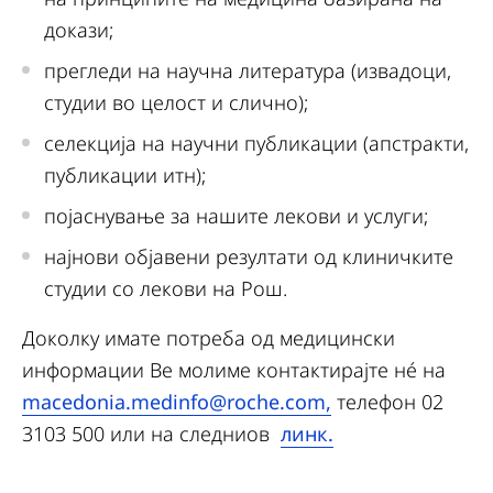
докази;
прегледи на научна литература (извадоци,
студии во целост и слично);
селекција на научни публикации (апстракти,
публикации итн);
појаснување за нашите лекови и услуги;
најнови објавени резултати од клиничките
студии со лекови на Рош.
Доколку имате потреба од медицински
информации Ве молиме контактирајте нé на
macedonia.medinfo@roche.com
,
телефон 02
3103 500 или на следниов
линк.