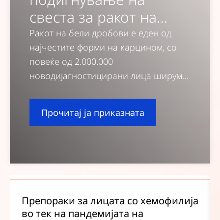
свеста за ракот на
бели дробови
Ракот на бели дробови е едeн од
најчестите форми на карцином, со
повеќе од 2.000.000
новодијагностицирани лица ширум
светот секоја година и водечка
причина за смрт од рак на глобално
Прочитај ја приказната
ниво.
Препораки за лицата со хемофилија
во тек на пандемијата на