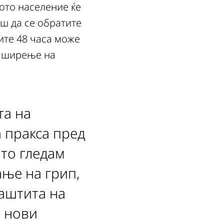
ото население ќе
аш да се обратите
ите 48 часа може
е ширење на
та на
а пракса пред
што гледам
ање на грип,
заштита на
т нови