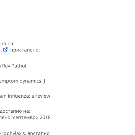
пно на:
.
пристапено:
 Rev Pathol.
 symptom dynamics. J
man influenza: a review
. достапно на:
пено: септември 2018
Prophylaxis. достапно