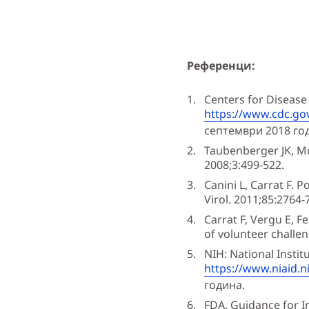
Референци:
Centers for Disease
https://www.cdc.go
септември 2018 го
Taubenberger JK, Mo
2008;3:499-522.
Canini L, Carrat F.
Virol. 2011;85:2764-
Carrat F, Vergu E, F
of volunteer challen
NIH: National Instit
https://www.niaid.n
година.
FDA. Guidance for I