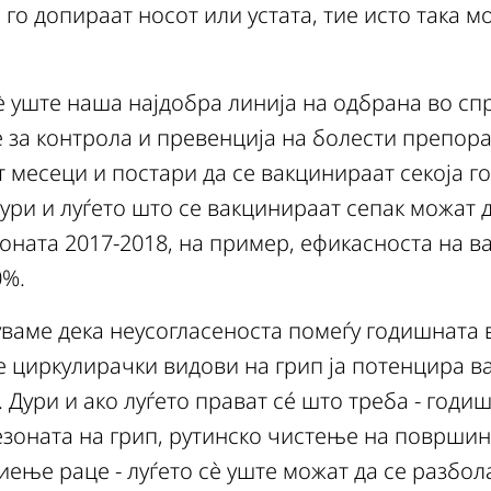
го допираат носот или устата, тие исто така мо
è уште наша најдобра линија на одбрана во с
е за контрола и превенција на болести препор
 месеци и постари да се вакцинираат секоја го
дури и луѓето што се вакцинираат сепак можат д
езоната 2017-2018, на пример, ефикасноста на в
0%.
уваме дека неусогласеноста помеѓу годишната
е циркулирачки видови на грип ја потенцира в
. Дури и ако луѓето прават сé што треба - год
езоната на грип, рутинско чистење на површин
иење раце - луѓето сè уште можат да се разбола