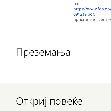
на:
https://www.fda.go
091219.pdf.
пристапено: септе
Преземања
Откриј повеќе