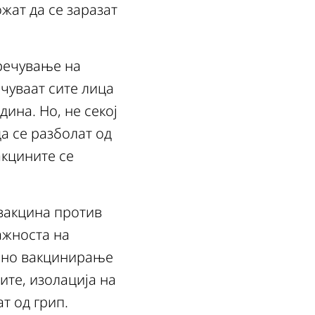
жат да се заразат
пречување на
ачуваат сите лица
дина. Но, не секој
а се разболат од
акцините се
 вакцина против
ажноста на
ишно вакцинирање
ите, изолација на
т од грип.