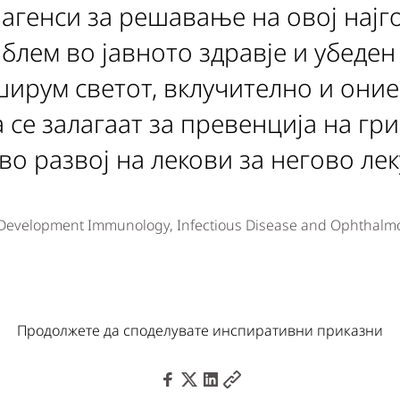
агенси за решавање на овој најг
блем во јавното здравје и убеден
ирум светот, вклучително и оние 
 се залагаат за превенција на гри
во развој на лекови за негово ле
t Development Immunology, Infectious Disease and Ophthalm
Продолжете да споделувате инспиративни приказни