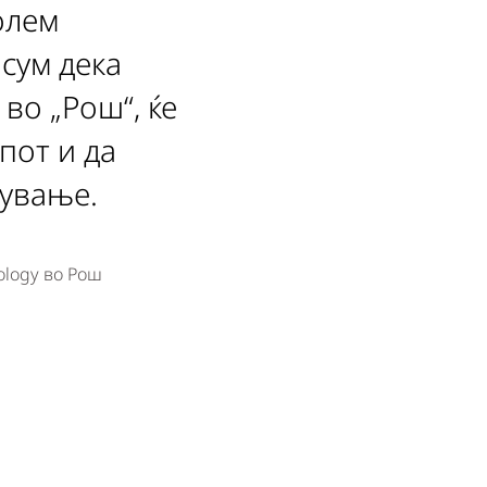
олем
 сум дека
во „Рош“, ќе
пот и да
кување.
ology во Рош