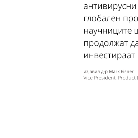
антивирусни 
глобален про
научниците ш
продолжат да
инвестираат 
изјавил д-р Mark Eisner
Vice President, Produc