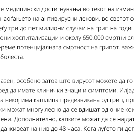
те медицински достигнувања во текот на измин
наоѓањето на антивирусни лекови, во светот с
ѓу три до пет милиони случаи на грип на годи
они хоспитализации и околу 650.000 смртни сл
збереме потенцијалната смртност на грипот, важ
болеста.
разен, особено затоа што вирусот можете да го
ред да имате клинички знаци и симптоми. Илја
а некој има кашлица предизвикана од грип, п
ки можат многу лесно да се вдишат од оние ко
ени. Дополнително, капките можат да се најдат
да живеат на нив до 48 часа. Кога луѓето ги до