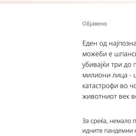
Објавено
Еден од најпозн
можеби е шпанска
убивајќи три до 
милиони лица - 
катастрофи во чо
животниот век в
За среќа, немало 
идните пандемии н