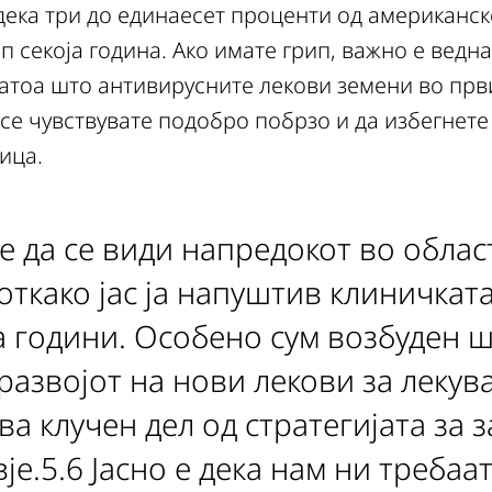
дека три до единаесет проценти од американск
п секоја година. Ако имате грип, важно е ведн
затоа што антивирусните лекови земени во прв
 се чувствувате подобро побрзо и да избегнет
ица.
е да се види напредокот во облас
откако јас ја напуштив клиничкат
а години. Особено сум возбуден 
развојот на нови лекови за лекув
ва клучен дел од стратегијата за 
је.5.6 Јасно е дека нам ни требаа