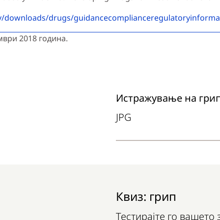
v/downloads/drugs/guidancecomplianceregulatoryinform
мври 2018 година.
Download
Истражување на гри
JPG
Квиз: грип
Тестирајте го вашето 