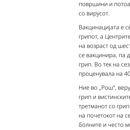
површини и потоа 
со вирусот.
Вакцинацијата е с
грипот, а Центрит
на возраст од шест
се вакцинира, па 
грип. Во тек на с
проценувала на 4
Ние во „Рош“, вер
грип и вистинскит
третманот со грип
на почетокот на с
болните и често м