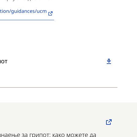
ation/guidances/ucm
пот
знаење за грипот: како можете да