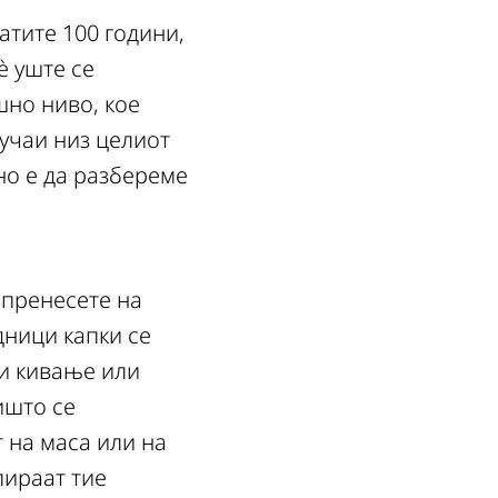
атите 100 години,
è уште се
шно ниво, кое
учаи низ целиот
но е да разбереме
 пренесете на
дници капки се
ри кивање или
ишто се
 на маса или на
пираат тие