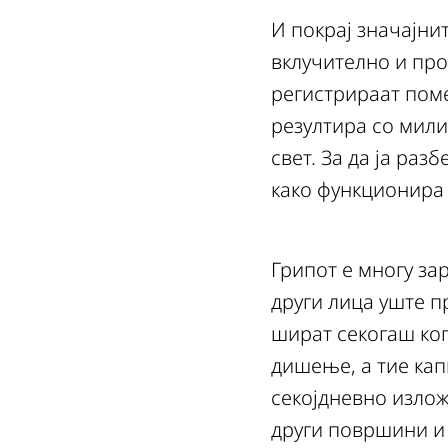
И покрај значајни
вклучително и про
регистрираат поме
резултира со мили
свет. За да ја ра
како функционира 
Грипот е многу за
други лица уште п
шират секогаш ког
дишење, а тие кап
секојдневно излож
други површини и 