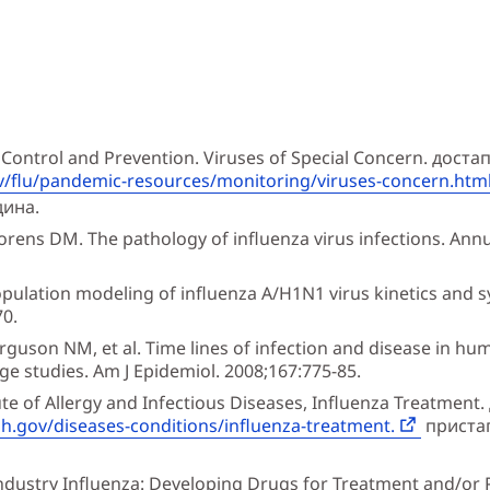
 Control and Prevention. Viruses of Special Concern. доста
v/flu/pandemic-resources/monitoring/viruses-concern.html
дина.
rens DM. The pathology of influenza virus infections. Annu
 Population modeling of influenza A/H1N1 virus kinetics and
70.
erguson NM, et al. Time lines of infection and disease in hu
ge studies. Am J Epidemiol. 2008;167:775-85.
ute of Allergy and Infectious Diseases, Influenza Treatment
ih.gov/diseases-conditions/influenza-treatment.
приста
ndustry Influenza: Developing Drugs for Treatment and/or 