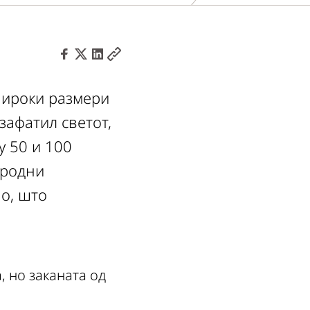
широки размери
зафатил светот,
у 50 и 100
иродни
но, што
, но заканата од