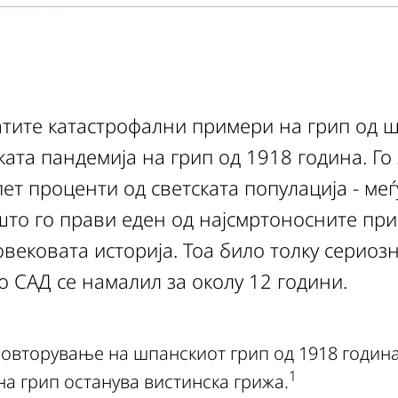
атите катастрофални примери на грип од 
та пандемија на грип од 1918 година. Го 
пет проценти од светската популација - меѓ
што го прави еден од најсмртоносните пр
вековата историја. Тоа било толку сериоз
о САД се намалил за околу 12 години.
повторување на шпанскиот грип од 1918 година
1
а грип останува вистинска грижа.