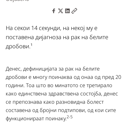
На секои 14 секунди, на некоj му е
поставена дијагноза на рак на белите
дробови.¹
Денес, дефиницијата за рак на белите
дробови е многу поинаква од онаа од пред 20
години. Тоа што во минатото се третирало
како единствена здравствена состојба, денес
се препознава како разновидна болест
составена од бројни подтипови, од кои сите
2-5
функционираат поинаку.