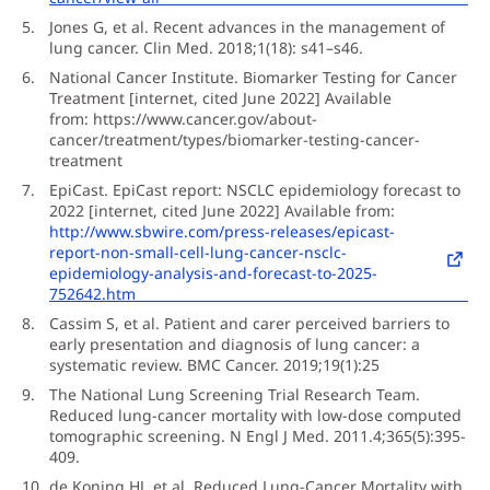
Jones G, et al. Recent advances in the management of
lung cancer. Clin Med. 2018;1(18): s41–s46.
National Cancer Institute. Biomarker Testing for Cancer
Treatment [internet, cited June 2022] Available
from: https://www.cancer.gov/about-
cancer/treatment/types/biomarker-testing-cancer-
treatment
EpiCast. EpiCast report: NSCLC epidemiology forecast to
2022 [internet, cited June 2022] Available from:
http://www.sbwire.com/press-releases/epicast-
report-non-small-cell-lung-cancer-nsclc-
epidemiology-analysis-and-forecast-to-2025-
752642.htm
Cassim S, et al. Patient and carer perceived barriers to
early presentation and diagnosis of lung cancer: a
systematic review. BMC Cancer. 2019;19(1):25
The National Lung Screening Trial Research Team.
Reduced lung-cancer mortality with low-dose computed
tomographic screening. N Engl J Med. 2011.4;365(5):395-
409.
de Koning HJ, et al. Reduced Lung-Cancer Mortality with