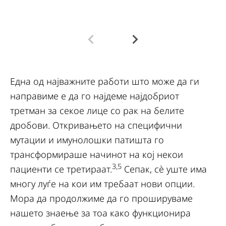
д
Една од најважните работи што може да ги
направиме е да го најдеме најдобриот
третман за секое лице со рак на белите
дробови. Откривањето на специфични
мутации и имунолошки патишта го
трансформираше начинот на кој некои
3,5
пациенти се третираат.
Сепак, сè уште има
многу луѓе на кои им требаат нови опции.
Мора да продолжиме да го прошируваме
нашето знаење за тоа како функционира