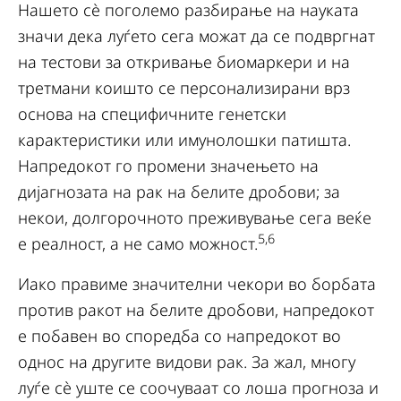
Нашето сè поголемо разбирање на науката
значи дека луѓето сега можат да се подвргнат
на тестови за откривање биомаркери и на
третмани коишто се персонализирани врз
основа на специфичните генетски
карактеристики или имунолошки патишта.
Напредокот го промени значењето на
дијагнозата на рак на белите дробови; за
некои, долгорочното преживување сега веќе
5,6
е реалност, а не само можност.
Иако правиме значителни чекори во борбата
против ракот на белите дробови, напредокот
е побавен во споредба со напредокот во
однос на другите видови рак. За жал, многу
луѓе сè уште се соочуваат со лоша прогноза и