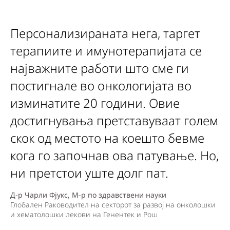
Персонализираната нега, таргет
терапиите и имунотерапијата се
најважните работи што сме ги
постигнале во онкологијата во
изминатите 20 години. Овие
достигнувања претставуваат голем
скок од местото на коешто бевме
кога го започнав ова патување. Но,
ни претстои уште долг пат.
Д-р Чарли Фјукс, М-р по здравствени науки
Глобален Раководител на секторот за развој на онколошки
и хематолошки лекови на Генентек и Рош