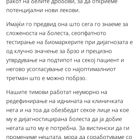
ракот на белите дробови, за да откриеме
потенцијални нови лекови.
Имајќи го предвид она што сега го знаеме за
сложеноста на болеста, сеопфатното
тестирање на биомаркерите при дијагнозата е
од клучно значење за брзо и прецизно
утврдување на подтипот на секој пациент и
негово усогласување со најоптималниот
третман што е можно побрзо.
Нашите тимови работат неуморно на
редефинирање на иднината на клиничката
нега и на тоа да обезбедат секое лице на кое
му е дијагностицирана болеста да ја добие
негата што му е потребна. За вистински да ги
промениме нештата, мора да соработуваме со