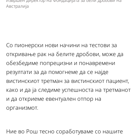
Извршен директор на Фондацијата за бели дробови на
Австралија
Со пионерски нови начини на тестови за
откривање рак на белите дробови, може да
обезбедиме попрецизни и понавремени
резултати за да помогнеме да се најде
вистинскиот третман за вистинскиот пациент,
како и да ја следиме успешноста на третманот
и да откриеме евентуален отпор на
организмот.
Ние во Рош тесно соработуваме со нашите