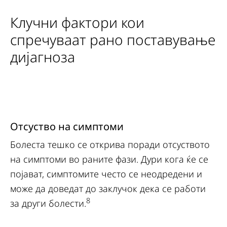
Клучни фактори кои
спречуваат рано поставување
дијагноза
Отсуство на симптоми
С
Болеста тешко се открива поради отсуството
Со
на симптоми во раните фази. Дури кога ќе се
да
појават, симптомите често се неодредени и
по
може да доведат до заклучок дека се работи
лу
8
за други болести.
ед
им