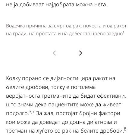
не ја добиваат најдобрата можна нега.
Водечка причина за смрт од рак, почеста и од ракот
Ед
на гради, на простата и на дебелото црево заедно¹
св
Колку порано се дијагностицира ракот на
белите дробови, толку е поголема
веројатноста третманите да бидат ефективни,
што значи дека пациентите може да живеат
3,7
подолго.
За жал, постојат бројни фактори
кои може да доведат до доцна дијагноза и
8
третман на луѓето со рак на белите дробови.