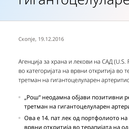
Скопје, 19.12.2016
Агенција за храна и лекови на САД (U.S. 
во категоријата на врвни откритија во т
третман на гигантоцелуларен артеритис
„Рош“ неодамна објави позитивни рез
третман на гигантоцелуларен артер
Ова е 14. пат лек од портфолиото на
врвни откритија во терапијата на 