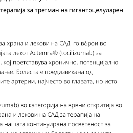
терапија за третман на гигантоцелуларен
за храна и лекови на САД го вброи во
јата лекот Actemra® (tocilizumab) за
, кој претставува хронично, потенцијално
вање. Болеста е предизвикана од
те артерии, најчесто во главата, но исто
zumab) во категорија на врвни откритија во
рана и лекови на САД за терапија на
ва нашата континуирана посветеност за