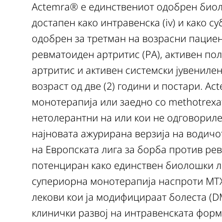
Actemra® е единствениот одобрен биоло
достапен како интравенска (iv) и како с
одобрен за третман на возрасни пациен
ревматоиден артритис (РA), активен по
артритис и активен системски јувенилен
возраст од две (2) години и постари. A
монотерапија или заедно со methotrexat
нетолерантни на или кои не одговориле
најновата ажурирана верзија на водич
на Европската лига за борба против ре
потенциран како единствен биолошки ле
супериорна монотерапија наспроти MT
лекови кои ја модифицираат болеста (D
клинички развој на интравенската форм