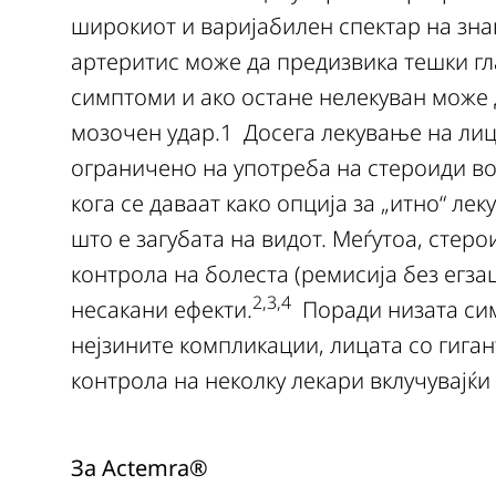
широкиот и варијабилен спектар на зн
артеритис може да предизвика тешки гл
симптоми и ако остане нелекуван може 
мозочен удар.1 Досега лекување на ли
ограничено на употреба на стероиди во
кога се даваат како опција за „итно“ л
што е загубата на видот. Меѓутоа, стер
контрола на болеста (ремисија без егза
2,3,4
несакани ефекти.
Поради низата сим
нејзините компликации, лицата со гига
контрола на неколку лекари вклучувајќ
За Actemra®