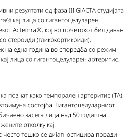
ивни резултати од фаза III GiACTA студијата
mra® кај лица со гигантоцелуларен
екот Actemra®, кој во почетокот бил даван
о стероиди (гликокортикоиди),
ек на една година во споредба со режим
 кај лица со гигантоцелуларен артеритис.
ка познат како темпорален артеритис (TA) –
втоимуна состојба. Гигантоцелуларниот
бичаено засега лица над 50 годишна
 жените отколку кај
 често тешко се дијагностицира поради