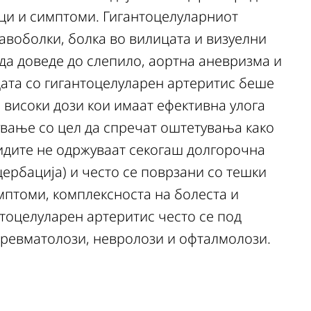
аци и симптоми. Гигантоцелуларниот
авоболки, болка во вилицата и визуелни
да доведе до слепило, аортна аневризма и
цата со гигантоцелуларен артеритис беше
 високи дози кои имаат ефективна улога
екување со цел да спречат оштетувања како
оидите не одржуваат секогаш долгорочна
цербација) и често се поврзани со тешки
птоми, комплексноста на болеста и
нтоцелуларен артеритис често се под
и ревматолози, невролози и офталмолози.