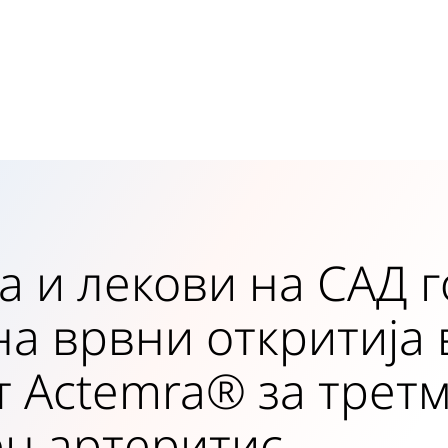
а и лекови на САД 
на врвни откритија 
т Actemra® за трет
ен артеритис