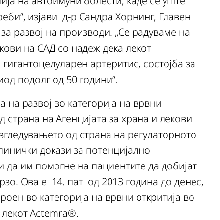
ија на автоимуни болести, каде се уште
еби”, изјави д-р Сандра Хорнинг, Главен
за развој на производи. „Се радуваме на
екови на САД со надеж дека лекот
 гигантоцелуларен артеритис, состојба за
од подолг од 50 години”.
а на развој во категорија на врвни
д страна на Агенцијата за храна и лекови
разгледувањето од страна на регулаторното
клинички докази за потенцијално
 да им помогне на пациентите да добијат
зо. Ова е 14. пат од 2013 година до денес,
роен во категорија на врвни откритија во
а лекот Actemra®.