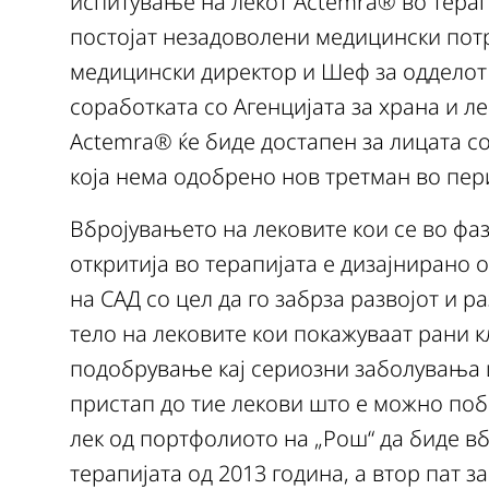
испитување на лекот Actemra® во терап
постојат незадоволени медицински потр
медицински директор и Шеф за одделот 
соработката сo Агенцијата за храна и л
Actemra® ќе биде достапен за лицата со
која нема одобрено нов третман во пери
Вбројувањето на лековите кои се во фаз
откритија во терапијата е дизајнирано о
на САД со цел да го забрза развојот и 
тело на лековите кои покажуваат рани 
подобрување кај сериозни заболувања и
пристап до тие лекови што е можно побр
лек од портфолиото на „Рош“ да биде вб
терапијата од 2013 година, а втор пат з