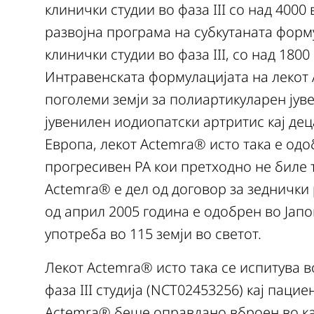
клинички студии во фаза III со над 4000
развојна програма на субкутаната форму
клинички студии во фаза III, со над 1800
Интравенската формулацијата на лекот
поголеми земји за полиартикуларен јув
јувенилен иодиопатски артритис кај дец
Европа, лекот Actemra® исто така е одо
прогресивен РА кои претходно не биле 
Actemra® е дел од договор за зеднички р
од април 2005 година е одобрен во Јапо
употреба во 115 земји во светот.
Лекот Actemra® исто така се испитува 
фаза III студија (NCT02453256) кај паци
Actemra® беше оправдано вброен во кат