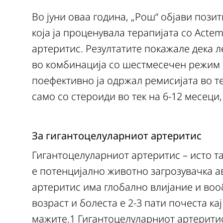
Во јуни оваа година, „Рош“ објави позит
која ја проценувала терапијата со Acte
артеритис. Резултатите покажале дека л
во комбинација со шестмесечен режим с
поефективно ја одржал ремисијата во т
само со стероиди во тек на 6-12 месеци,
За гигантоцелуларниот артеритис
Гигантоцелуларниот артеритис – исто та
е потенцијално животно загрозувачка а
артеритис има глобално влијание и воо
возраст и болеста е 2-3 пати почеста кај
мажите.1 Гигантоцелуларниот артеритис