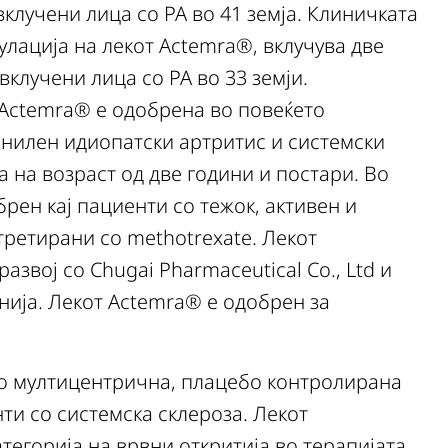
 вклучени лица со РА во 41 земја. Клиничката
лација на лекот Actemra®, вклучува две
 вклучени лица со РА во 33 земји.
 Actemra® е одобрена во повеќето
енилен идиопатски артритис и системски
а на возраст од две години и постари. Во
брен кај пациенти со тежок, активен и
третирани со methotrexate. Лекот
азвој со Chugai Pharmaceutical Co., Ltd и
нија. Лекот Actemra® е одобрен за
во мултицентрична, плацебо контролирана
енти со системска склероза. Лекот
егорија на врвни откритија во терапијата