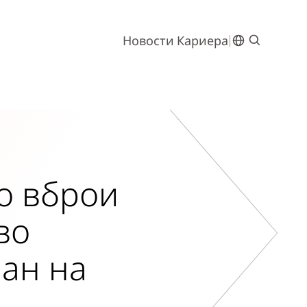
Новости
Кариера
го вброи
во
ман на