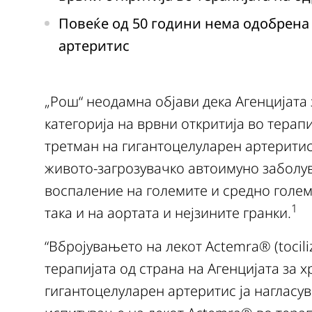
Повеќе од 50 години нема одобрена 
артеритис
„Рош“ неодамна објави дека Агенцијата 
категорија на врвни откритија во терапи
третман на гигантоцелуларен артеритис
живото-загрозувачко автоимуно заболу
воспаление на големите и средно големи
1
така и на аортата и нејзините гранки.
“Вбројувањето на лекот Actemra® (tocili
терапијата од страна на Агенцијата за х
гигантоцелуларен артеритис ја нагласу