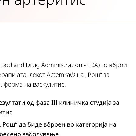
Food and Drug Administration - FDA) го вброи
ерапијата, лекот Actemra® на „Рош“ за
, форма на васкулитис.
ултати од фаза III клиничка студија за
итис
 „Рош“ да биде вброен во категорија на
одредено заболување