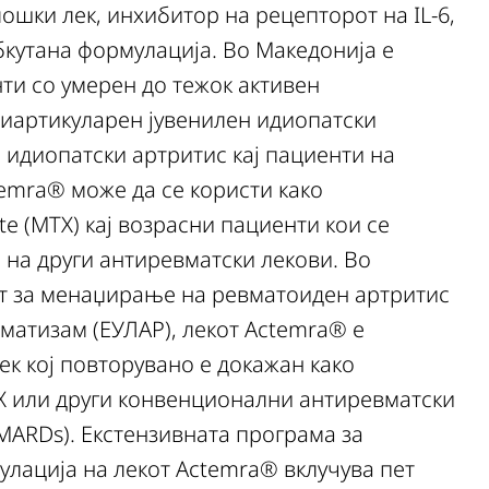
шки лек, инхибитор на рецепторот на IL-6,
убкутана формулација. Во Македонија е
ти со умерен до тежок активен
лиартикуларен јувенилен идиопатски
 идиопатски артритис кај пациенти на
ctemra® може да се користи како
e (MTX) кај возрасни пациенти кои се
 на други антиревматски лекови. Во
от за менаџирање на ревматоиден артритис
вматизам (ЕУЛАР), лекот Actemra® е
к кој повторувано е докажан како
X или други конвенционални антиревматски
MARDs). Екстензивната програма за
улација на лекот Actemra® вклучува пет