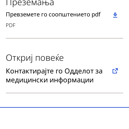
Преземања
Download
Превземете го соопштението pdf
PDF
Откриј повеќе
Контактирајте го Одделот за
медицински информации