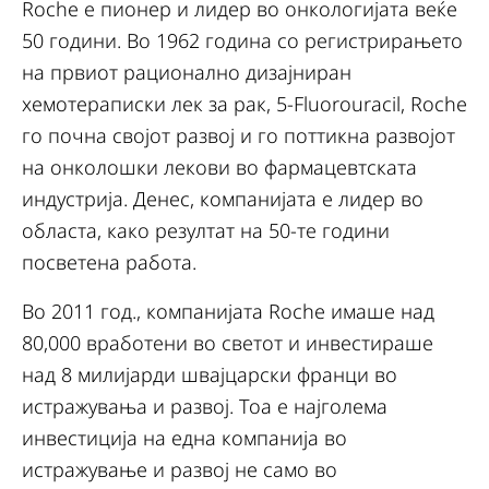
Roche е пионер и лидер во онкологијата веќе
50 години. Во 1962 година со регистрирањето
на првиот рационално дизајниран
хемотераписки лек за рак, 5-Fluorоuracil, Roche
го почна својот развој и го поттикна развојот
на онколошки лекови во фармацевтската
индустрија. Денес, компанијата е лидер во
областа, како резултат на 50-те години
посветена работа.
Во 2011 год., компанијата Roche имаше над
80,000 вработени во светот и инвестираше
над 8 милијарди швајцарски франци во
истражувања и развој. Тоа е најголема
инвестиција на една компанија во
истражување и развој не само во