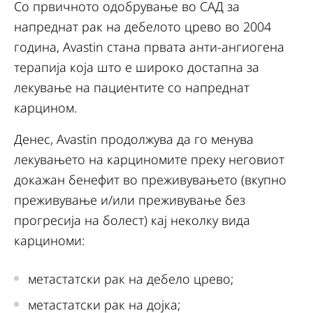
Со првичното одобрување во САД за
напреднат рак на дебелото црево во 2004
година, Avastin стана првата анти-ангиогена
терапија која што е широко достапна за
лекување на пациентите со напреднат
карцином.
Денес, Avastin продолжува да го менува
лекувањето на карциномите преку неговиот
докажан бенефит во преживувањето (вкупно
преживување и/или преживување без
прогресија на болест) кај неколку вида
карциноми:
метастатски рак на дебело црево;
метастатски рак на дојка;