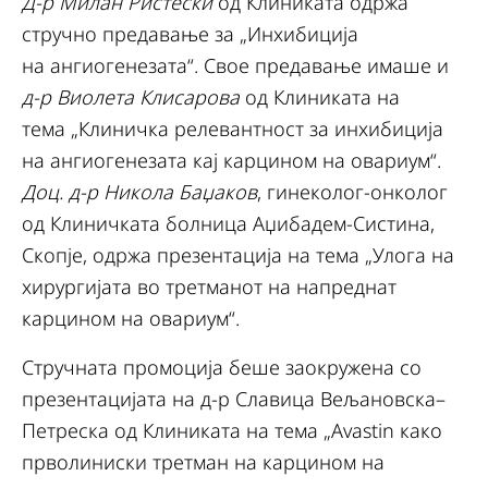
Д-р Милан Ристески
од Клиниката одржа
стручно предавање за „Инхибиција
на ангиогенезата“. Свое предавање имаше и
д-р Виолета Клисарова
од Клиниката на
тема „Клиничка релевантност за инхибиција
на ангиогенезата кај карцином на овариум“.
Доц. д-р Никола Баџаков
, гинеколог-онколог
од Клиничката болница Аџибадем-Систина,
Скопје, одржа презентација на тема „Улога на
хирургијата во третманот на напреднат
карцином на овариум“.
Стручната промоција беше заокружена со
презентацијата на д-р Славица Вељановска–
Петреска од Клиниката на тема „Avastin како
прволиниски третман на карцином на