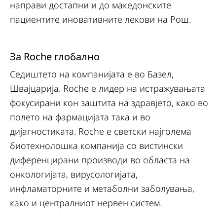
направи достапни и до македонските
пациентите иновативните лекови на Рош.
За Roche глобално
Седиштето на компанијата е во Базел,
Швајцарија. Roche е лидер на истражувањата
фокусирани кон заштита на здравјето, како во
полето на фармацијата така и во
дијагностиката. Roche е светски најголема
биотехнолошка компанија со вистински
диференцирани производи во областа на
онкологијата, вирусологијата,
инфламаторните и метаболни заболувања,
како и централниот нервен систем.