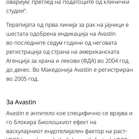
овариум: преглед на податоците од клинички
студии“.
Терапијата од прва линија за рак на јајници е
шестата одобрена индикација на Avastin
во последните седум години од неговата
регистрација од страна на американската
Агенција за храна и лекови (ФДА) во 2004 год.
до денес. Во Македонија Avastin е регистриран
во 2005 год.
За Avastin
Avastin е антитело кое специфично се врзува и
го блокира биолошкиот ефект на
васкуларниот ендотелијален фактор на раст-