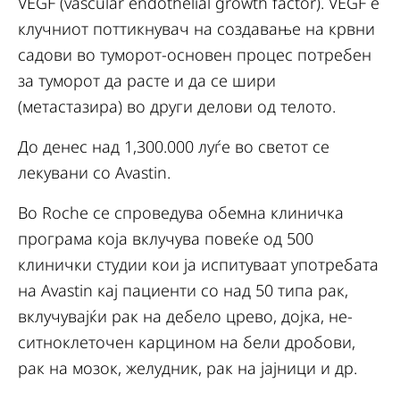
VEGF (vascular endothelial growth factor). VEGF е
клучниот поттикнувач на создавање на крвни
садови во туморот-основен процес потребен
за туморот да расте и да се шири
(метастазира) во други делови од телото.
До денес над 1,300.000 луѓе во светот се
лекувани со Avastin.
Во Roche се спроведува обемна клиничка
програма која вклучува повеќе од 500
клинички студии кои ја испитуваат употребата
на Avastin кај пациенти со над 50 типа рак,
вклучувајќи рак на дебело црево, дојка, не-
ситноклеточен карцином на бели дробови,
рак на мозок, желудник, рак на јајници и др.