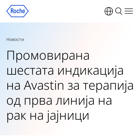
Новости
Промовирана
шестата индикација
на Avastin за терапија
од прва линија на
рак на јајници