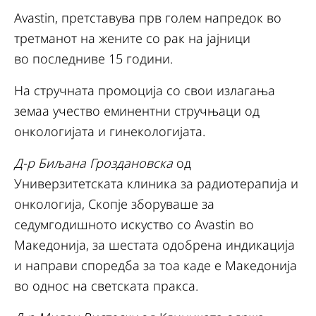
Avastin, претставува прв голем напредок во
третманот на жените со рак на јајници
во последниве 15 години.
На стручната промоција со свои излагања
земаа учество еминентни стручњаци од
онкологијата и гинекологијата.
Д-р Биљана Гроздановска
од
Универзитетската клиника за радиотерапија и
онкологија, Скопје зборуваше за
седумгодишното искуство со Avastin во
Македонија, за шестата одобрена индикација
и направи споредба за тоа каде е Македонија
во однос на светската пракса.