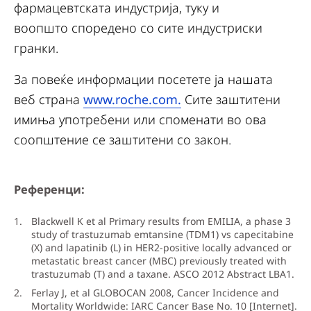
фармацевтската индустрија, туку и
воопшто споредено со сите индустриски
гранки.
За повеќе информации посетете ја нашата
веб страна
www.roche.com.
Сите заштитени
имиња употребени или споменати во ова
соопштение се заштитени со закон.
Референци:
Blackwell K et al Primary results from EMILIA, a phase 3
study of trastuzumab emtansine (TDM1) vs capecitabine
(X) and lapatinib (L) in HER2-positive locally advanced or
metastatic breast cancer (MBC) previously treated with
trastuzumab (T) and a taxane. ASCO 2012 Abstract LBA1.
Ferlay J, et al GLOBOCAN 2008, Cancer Incidence and
Mortality Worldwide: IARC Cancer Base No. 10 [Internet].