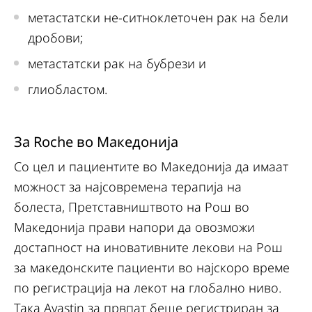
метастатски не-ситноклеточен рак на бели
дробови;
метастатски рак на бубрези и
глиобластом.
За Roche во Македонија
Со цел и пациентите во Македонија да имаат
можност за најсовремена терапија на
болеста, Претставништвото на Рош во
Македонија прави напори да овозможи
достапност на иновативните лекови на Рош
за македонските пациенти во најскоро време
по регистрација на лекот на глобално ниво.
Така Avastin за првпат беше регистриран за