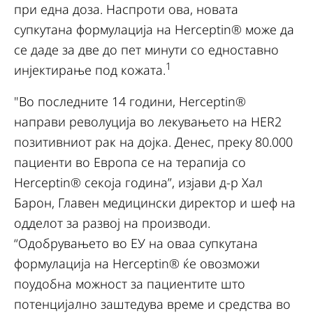
при една доза. Наспроти ова, новата
супкутана формулација на Herceptin® може да
се даде за две до пет минути со едноставно
1
инјектирање под кожата.
"Во последните 14 години, Herceptin®
направи револуција во лекувањето на HER2
позитивниот рак на дојка. Денес, преку 80.000
пациенти во Европа се на терапија со
Herceptin® секоја година”, изјави д-р Хал
Барон, Главен медицински директор и шеф на
одделот за развој на производи.
“Одобрувањето во ЕУ на оваа супкутана
формулација на Herceptin® ќе овозможи
поудобна можност за пациентите што
потенцијално заштедува време и средства во