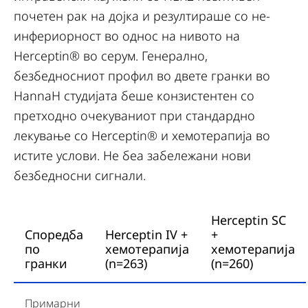
почетен рак на дојка и резултираше со не-
инфериорност во однос на нивото на
Herceptin® во серум. Генерално,
безбедносниот профил во двете гранки во
HannaH студијата беше конзистентен со
претходно очекуваниот при стандардно
лекување со Herceptin® и хемотерапија во
истите услови. Не беа забележани нови
безбедносни сигнали.
Herceptin SC
Споредба
Herceptin IV +
+
по
хемотерапија
хемотерапија
гранки
(n=263)
(n=260)
Примарни