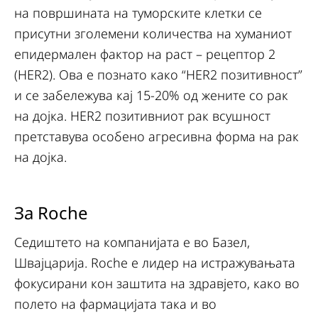
на површината на туморските клетки се
присутни зголемени количества на хуманиот
епидермален фактор на раст – рецептор 2
(HER2). Ова е познато како “HER2 позитивност”
и се забележува кај 15-20% од жените со рак
на дојка. HER2 позитивниот рак всушност
претставува особено агресивна форма на рак
на дојкa.
За Roche
Седиштето на компанијата е во Базел,
Швајцарија. Roche е лидер на истражувањата
фокусирани кон заштита на здравјето, како во
полето на фармацијата така и во