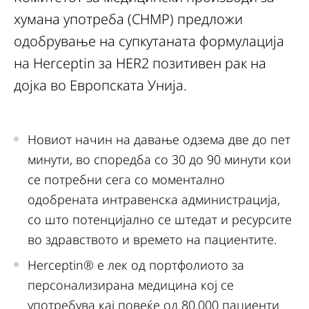
хумана употреба (CHMP) предложи
одобрување на супкутаната формулација
на Herceptin за HER2 позитивен рак на
дојка во Европската Унија.
Новиот начин на давање одзема две до пет
минути, во споредба со 30 до 90 минути кои
се потребни сега со моментално
одобрената интравенска администрација,
со што потенцијално се штедат и ресурсите
во здравството и времето на пациентите.
Herceptin® е лек од портфолиото за
персонализирана медицина кој се
употребува кај повеќе од 80.000 пациенти