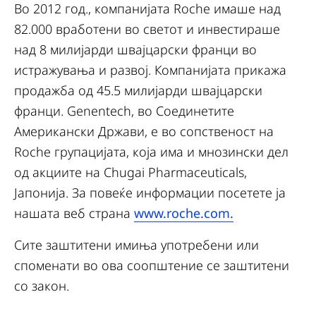
Во 2012 год., компанијата Roche имаше над
82.000 вработени во светот и инвестираше
над 8 милијарди швајцарски франци во
истражувања и развој. Компанијата прикажа
продажба од 45.5 милијарди швајцарски
франци. Genentech, во Соединетите
Американски Држави, е во сопственост на
Roche групацијата, која има и мнозински дел
од акциите на Chugai Pharmaceuticals,
Јапонија. За повеќе информации посетете ја
нашата веб страна
www.roche.com.
Сите заштитени имиња употребени или
споменати во ова соопштение се заштитени
со закон.