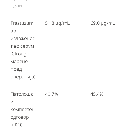
цели
Trastuzum
51.8 µg/mL
69.0 µg/mL
ab
изложенос
т во серум
(Ctrough
мерено
пред
операција)
Патолошк
40.7%
45.4%
и
комплетен
одговор
(пКО)