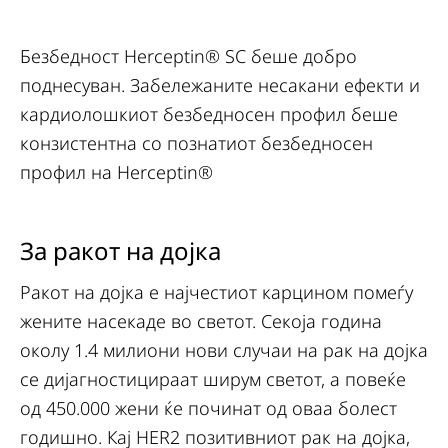
Безбедност Herceptin® SC беше добро
поднесуван. Забележаните несакани ефекти и
кардиолошкиот безбедносен профил беше
конзистентна со познатиот безбедносен
профил на Herceptin®
За ракот на дојка
Ракот на дојка е најчестиот карцином помеѓу
жените насекаде во светот. Секоја година
околу 1.4 милиони нови случаи на рак на дојка
се дијагностицираат ширум светот, а повеќе
од 450.000 жени ќе починат од оваа болест
годишно. Кај HER2 позитивниот рак на дојка,