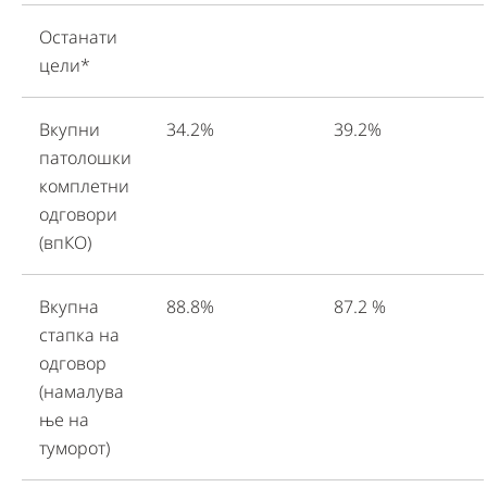
Останати
цели*
Вкупни
34.2%
39.2%
патолошки
комплетни
одговори
(впКО)
Вкупна
88.8%
87.2 %
стапка на
одговор
(намалува
ње на
туморот)