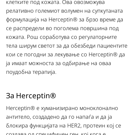
клетките под кожата. Ова овозможува
релативно големиот волумен на супкутаната
формулација на Herceptin® за брзо време да
се распредели во поголема површина под
кожата. Рош соработува со регулаторните
тела ширум светот за да обезбеди пациентите
кои се погодни за лекување со Herceptin® да
ја имаат можноста за одбирање на оваа
поудобна терапија.
За Herceptin®
Herceptin® е хуманизирано моноклонално
антитело, создадено да го напаѓа и да ја
блокира функцијата на HER2, протеин кој се
создава од специфичен ген, кој кога е