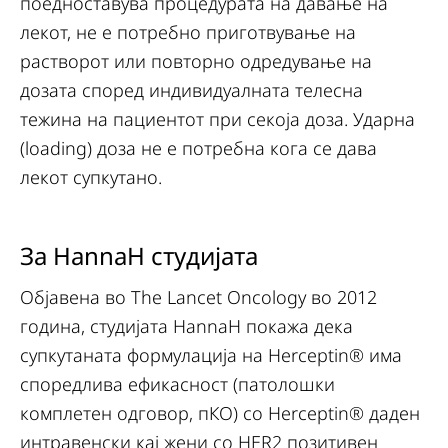
поедноставува процедурата на давање на
лекот, не е потребно приготвување на
растворот или повторно одредување на
дозата според индивидуалната телесна
тежина на пациентот при секоја доза. Ударна
(loading) доза не е потребна кога се дава
лекот супкутано.
За HannaH студијата
Објавена во The Lancet Oncology во 2012
година, студијата HannaH покажа дека
супкутаната формулација на Herceptin® има
споредлива ефикасност (патолошки
комплетен одговор, пКО) со Herceptin® даден
интравенски кај жени со HER2 позитивен