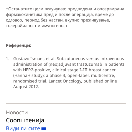
*Останатите цели вклучуваа: предвидена и опсервирана
фармакокинетика пред и после операција, време до
одговор, период без настан, вкупно преживување,
толерабилност и имуногеност
Референци:
Gustavo Ismael, et al. Subcutaneous versus intravenous
administration of (neo)adjuvant trastuzumab in patients
with HER2-positive, clinical stage I–III breast cancer
(HannaH study): a phase 3, open-label, multicentre,
randomised trial. Lancet Oncology, published online
August 2012.
Новости
Соопштенија
Види ги сите