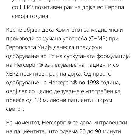
со HER2 позитивен рак на дојка во Европа
секоја година.
Roche објави дека Комитетот за медицински
производи за хумана употреба (CHMP) при
Европската Унија денеска предложи
одобрување во ЕУ на супкутаната формулација
на Herceptin® за лекување на пациенти со
ХЕР2 позитивен рак на дојка. Од првото
одобрување на Herceptin® во 1998 година,
овој лек со целно делување е употребен кај
повеќе од 1.3 милиони пациенти ширум
светот.
Во моментот, Herceptin® се дава интравенски
на пациентите, што одзема 30 до 90 минути