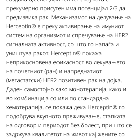
прекумерно присутен има потенцијал 2/3 да
предизвика рак. Механизамот на делување на
Herceptin® е преку активирање на имуниот
систем на организмот и спречување на HER2
сигналната активност, со што го напаѓа и
уништува ракот. Herceptin® покажа
неприкосновена ефикасност во лекувањето
на почетниот (ран) и напреднатиот
(метастатски) HER2 позитивен рак на дојка.
Даден самостојно како монотерапија, како и
во комбинација со или по стандардна
хемотерапија, се покажа дека Herceptin® го
подобрува вкупното преживување, стапката
на одговор и периодот без болест, при што се
задржува квалитетот на живот кај жените со