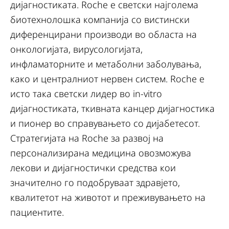
дијагностиката. Roche е светски најголема
биотехнолошка компанија со вистински
диференцирани производи во областа на
онкологијата, вирусологијата,
инфламаторните и метаболни заболувања,
како и централниот нервен систем. Roche е
исто така светски лидер во in-vitro
дијагностиката, ткивната канцер дијагностика
и пионер во справувањето со дијабетесот.
Стратегијата на Roche за развој на
персонализирана медицина овозможува
лекови и дијагностички средства кои
значително го подобруваат здравјето,
квалитетот на животот и преживувањето на
пациентите.