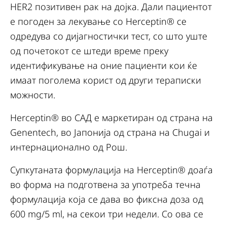
HER2 позитивен рак на дојка. Дали пациентот
е погоден за лекување со Herceptin® се
одредува со дијагностички тест, со што уште
од почетокот се штеди време преку
идентификување на оние пациенти кои ќе
имаат поголема корист од други тераписки
можности.
Herceptin® во САД е маркетиран од страна на
Genentech, во Јапонија од страна на Chugai и
интернационално од Рош.
Супкутаната формулација на Herceptin® доаѓа
во форма на подготвена за употреба течна
формулација која се дава во фиксна доза од
600 mg/5 ml, на секои три недели. Со ова се