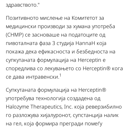
здравството."
Позитивното мислење на Комитетот за
медицински производи за хумана употреба
(CHMP) се засноваше на податоците од
пивоталната фаза 3 студија HannaH која
покажа дека ефикасноста и безбедноста на
супкутаната формулација на Herceptin е
споредлива со лекувањето со Herceptin® кога
1
се дава интравенски.
Супкутаната формулација на Herceptin®
употребува технологија создадена од
Halozyme Therapeutics, Inc. која реверзибилно
го разложува хијалуронот, супстанција налик
на гел, која формира прегради помеѓу