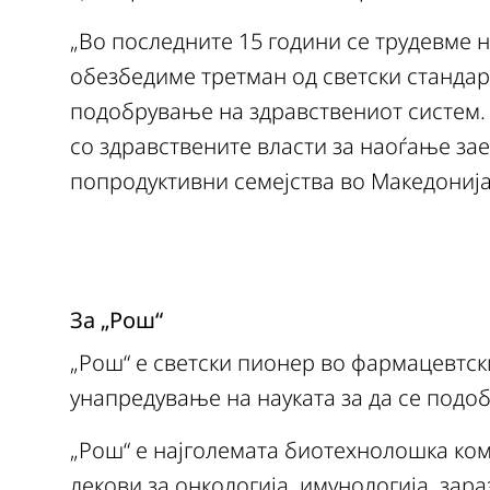
„Во последните 15 години се трудевме н
обезбедиме третман од светски стандар
подобрување на здравствениот систем.
со здравствените власти за наоѓање за
попродуктивни семејства во Македонија“
За „Рош“
„Рош“ е светски пионер во фармацевтск
унапредување на науката за да се подоб
„Рош“ е најголемата биотехнолошка ком
лекови за онкологија, имунологија, зар