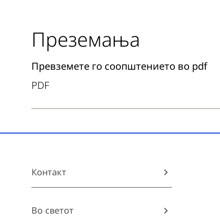
Преземања
Download
Превземете го соопштението во pdf
PDF
Контакт
Во светот