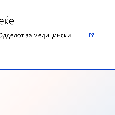
еќе
 Одделот за медицински