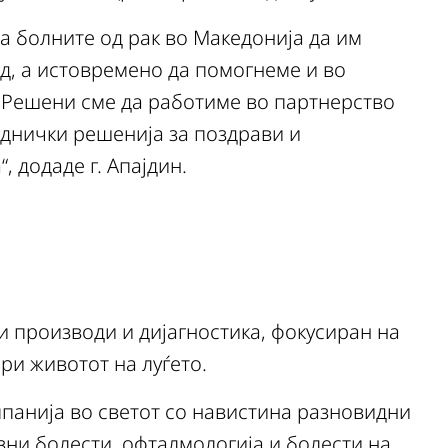
а болните од рак во Македонија да им
д, а истовремено да помогнеме и во
 Решени сме да работиме во партнерство
еднички решенија за поздрави и
, додаде г. Апајдин.
и производи и дијагностика, фокусиран на
ри животот на луѓето.
панија во светот со навистина разновидни
азни болести, офталмологија и болести на