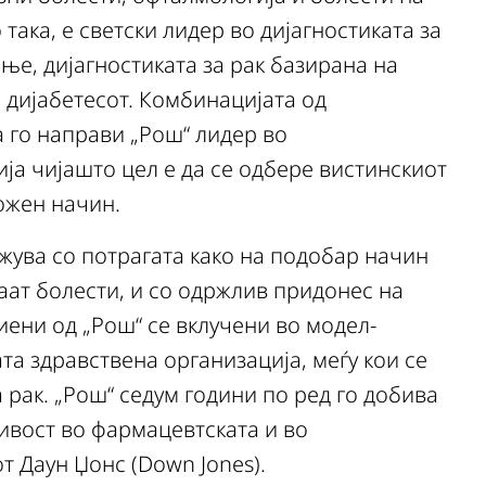
така, е светски лидер во дијагностиката за
е, дијагностиката за рак базирана на
 дијабетесот. Комбинацијата од
 го направи „Рош“ лидер во
ја чијашто цел е да се одбере вистинскиот
ожен начин.
жува со потрагата како на подобар начин
ваат болести, и со одржлив придонес на
иени од „Рош“ се вклучени во модел-
та здравствена организација, меѓу кои се
рак. „Рош“ седум години по ред го добива
ивост во фармацевтската и во
т Даун Џонс (Down Jones).