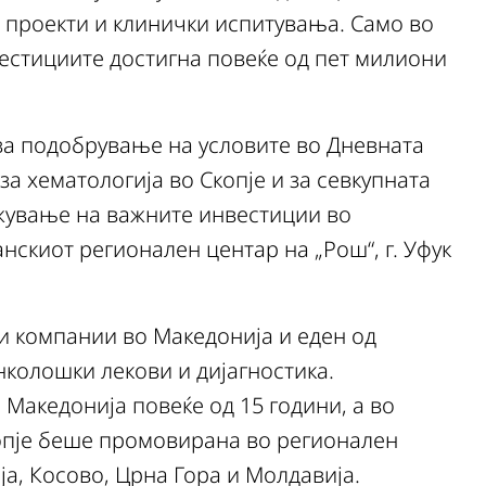
 проекти и клинички испитувања. Само во
естициите достигна повеќе од пет милиони
за подобрување на условите во Дневната
а хематологија во Скопје и за севкупната
жување на важните инвестиции во
анскиот регионален центар на „Рош“, г. Уфук
и компании во Македонија и еден од
нколошки лекови и дијагностика.
Македонија повеќе од 15 години, а во
копје беше промовирана во регионален
ја, Косово, Црна Гора и Молдавија.