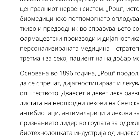
централниот нервен систем. „Рош“, исто 
биомедицинско потпомогнато оплодувањ
ткиво и предводник во справувањето со
фармацевтски производи и дијагностика
персонализираната медицина – стратеги
третман за секој пациент на најдобар м
Основана во 1896 година, „Рош“ продол
да се спречат, дијагностицираат и леку
општеството. Дваесет и девет лека разв
листата на неопходни лекови на Светска
антибиотици, антималарици и лекови за 
признанието лидер во групата за одржл
биотехнолошката индустрија од индексо