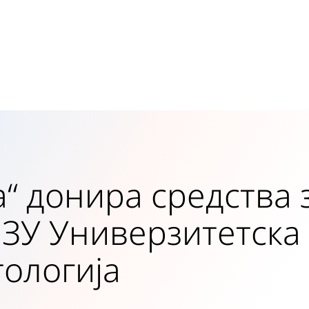
“ донира средства 
ЈЗУ Универзитетска
тологија