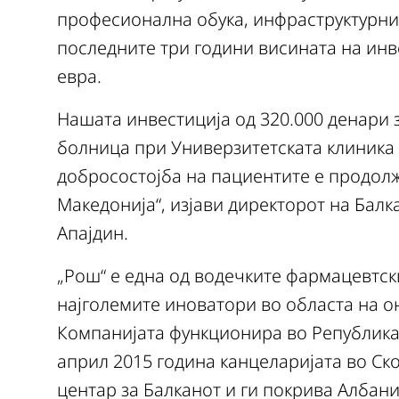
професионална обука, инфраструктурни
последните три години висината на инв
евра.
Нашата инвестиција од 320.000 денари 
болница при Универзитетската клиника з
добросостојба на пациентите е продол
Македонија“, изјави директорот на Балк
Апајдин.
„Рош“ е една од водечките фармацевтск
најголемите иноватори во областа на о
Компанијата функционира во Република 
април 2015 година канцеларијата во С
центар за Балканот и ги покрива Албани