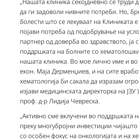
„Нашата клиника секојдневно се труди д
да ги задоволи нивните потреби. Но, б
болести што се лекуваат на Клиниката е 
појави потреба од подобрување на усло
партнер од доверба во здравството, ја 
поддршката на болните со хематолошки
нашата клиника. Во мое лично име и во
екон. Маја Дерменџиев, и на сите врабо
хематологија би сакала да изразам огро
изјави медицинската директорка на ЈЗУ 
проф. д-р Лидија Чевреска.
„Активно сме вклучени во поддршката н
преку многубројни инвестиции чијашто 
со особен фокус на онкологијата и на хе