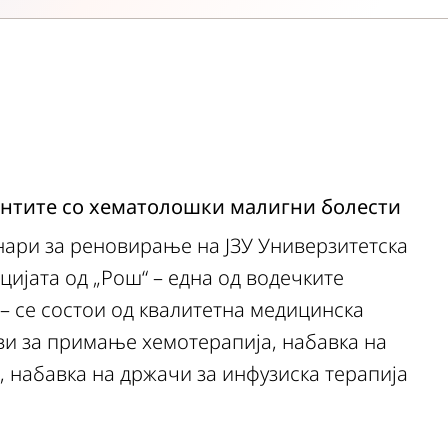
ентите со хематолошки малигни болести
нари за реновирање на ЈЗУ Универзитетска
цијата од „Рош“ – една од водечките
– се состои од квалитетна медицинска
ви за примање хемотерапија, набавка на
 набавка на држачи за инфузиска терапија