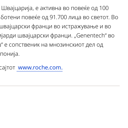
 Швајцарија, е активна во повеќе од 100
аботени повеќе од 91.700 лица во светот. Во
 швајцарски франци во истражување и во
ијарди швајцарски франци. „Genentech“ во
ш“ е сопственик на мнозинскиот дел од
апонија.
сајтот
www.roche.com.