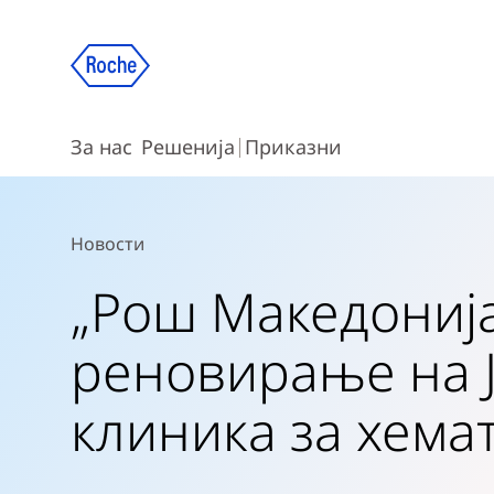
За нас
Решенија
Приказни
Новости
„Рош Македонија
реновирање на 
клиника за хема