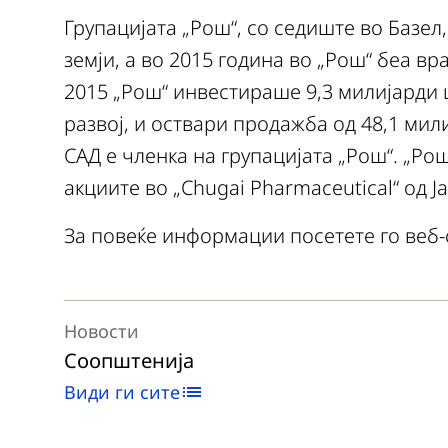
Групацијата „Рош“, со седиште во Базел,
земји, а во 2015 година во „Рош“ беа вр
2015 „Рош“ инвестираше 9,3 милијарди
развој, и оствари продажба од 48,1 мил
САД е членка на групацијата „Рош“. „Ро
акциите во „Chugai Pharmaceutical“ од Ј
За повеќе информации посетете го веб-
Новости
Соопштенија
Види ги сите