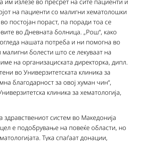
а им излезе во пресрет на сите пациенти и
ројот на пациенти со малигни хематолошки
во постојан пораст, па поради тоа се
вите во Дневната болница. „Рош“, како
согледа нашата потреба и ни помогна во
 малигни болести што се лекуваат на
 име на организациската директорка, дипл.
тени во Универзитетската клиника за
мна благодарност за овој хуман чин“,
Универзитетска клиника за хематологија,
а здравствениот систем во Македонија
цел е подобрување на повеќе области, но
матологијата. Тука спаѓаат донации,