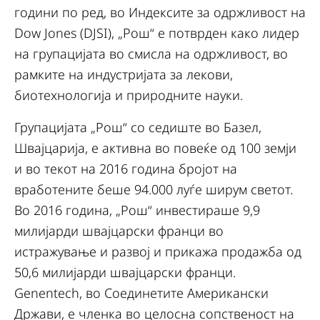
години по ред, во Индексите за одржливост на
Dow Jones (DJSI), „Рош“ е потврден како лидер
на групацијата во смисла на одржливост, во
рамките на индустријата за лекови,
биотехнологија и природните науки.
Групацијата „Рош“ со седиште во Базел,
Швајцарија, е активна во повеќе од 100 земји
и во текот на 2016 година бројот на
вработените беше 94.000 луѓе ширум светот.
Во 2016 година, „Рош“ инвестираше 9,9
милијарди швајцарски франци во
истражување и развој и прикажа продажба од
50,6 милијарди швајцарски франци.
Genentech, во Соединетите Американски
Држави, е членка во целосна сопственост на