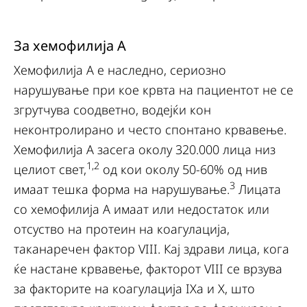
За хемофилија A
Хемофилија A е наследно, сериозно
нарушување при кое крвта на пациентот не се
згрутчува соодветно, водејќи кон
неконтролирано и често спонтано крвавење.
Хемофилија A засега околу 320.000 лица низ
1,2
целиот свет,
од кои околу 50-60% од нив
3
имаат тешка форма на нарушување.
Лицата
со хемофилија A имаат или недостаток или
отсуство на протеин на коагулација,
таканаречен фактор VIII. Кај здрави лица, кога
ќе настане крвавење, факторот VIII се врзува
за факторите на коагулација IXa и X, што