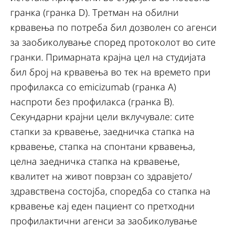
гранка (гранка D). Tретман на обилни
крвавења по потреба бил дозволен со агенси
за заобиколување според протоколот во сите
гранки. Примарната крајна цел на студијата
бил број на крвавења во тек на времето при
профилакса со emicizumab (гранка А)
наспроти без профилакса (гранка B).
Секундарни крајни цели вклучувале: сите
стапки за крвавење, заедничка стапка на
крвавење, стапка на спонтани крвавења,
целна заедничка стапка на крвавење,
квалитет на живот поврзан со здравјето/
здравствена состојба, споредба со стапка на
крвавење кај еден пациент со претходни
профилактични агенси за заобиколување