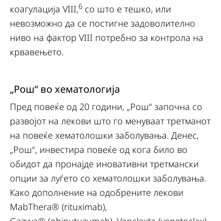
6
коагулација VIII,
со што е тешко, или
невозможно да се постигне задоволително
ниво на фактор VIII потребно за контрола на
крвавењето.
„Рош“ во хематологија
Пред повеќе од 20 години, „Рош“ започна со
развојот на лекови што го менуваат третманот
на повеќе хематолошки заболувања. Денес,
„Рош“, инвестира повеќе од кога било во
обидот да пронајде иновативни третмански
опции за луѓето со хематолошки заболувања.
Како дополнение на одобрените лекови
MabThera® (rituximab),