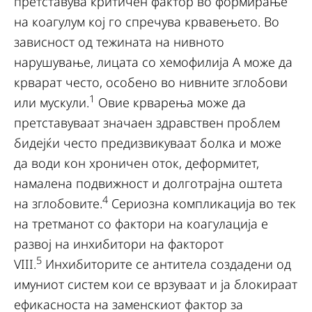
претставува критичен фактор во формирање
на коагулум кој го спречува крвавењето. Во
зависност од тежината на нивното
нарушување, лицата со хемофилија А може да
крварат често, особено во нивните зглобови
1
или мускули.
Овие крварења може да
претставуваат значаен здравствен проблем
бидејќи често предизвикуваат болка и може
да води кон хроничен оток, деформитет,
намалена подвижност и долготрајна оштета
4
на зглобовите.
Сериозна компликација во тек
на третманот со фактори на коагулација е
развој на инхибитори на факторот
5
VIII.
Инхибиторите се антитела создадени од
имуниот систем кои се врзуваат и ја блокираат
ефикасноста на заменскиот фактор за