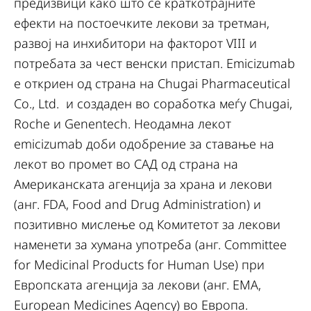
предизвици како што се краткотрајните
ефекти на постоечките лекови за третман,
развој на инхибитори на факторот VIII и
потребата за чест венски пристап. Emicizumab
е откриен од страна на Chugai Pharmaceutical
Co., Ltd. и создаден во соработка меѓу Chugai,
Roche и Genentech. Неодамна лекот
emicizumab доби одобрение за ставање на
лекот во промет во САД од страна на
Американската агенција за храна и лекови
(анг. FDA, Food and Drug Administration) и
позитивно мислење од Комитетот за лекови
наменети за хумана употреба (анг. Committee
for Medicinal Products for Human Use) при
Европската агенција за лекови (анг. EMA,
European Medicines Agency) во Европа.