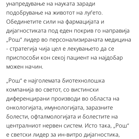
унапредување на науката заради
подобрување на животот на луѓето.
Обединетите сили на фармацијата и
дијагностиката под еден покрив го направија
„Рош“ лидер во персонализираната медицина
- стратегија чија цел е лекувањето да се
приспособи кон секој пациент на најдобар
можен начин.
„Рош“ е најголемата биотехнолошка
компанија во светот, со вистински
диференцирани производи во областа на
онкологијата, имунологијата, заразните
болести, офталмологијата и болестите на
централниот нервен систем. Исто така, „Рош“
е светски лидер за ин-витро дијагностика,