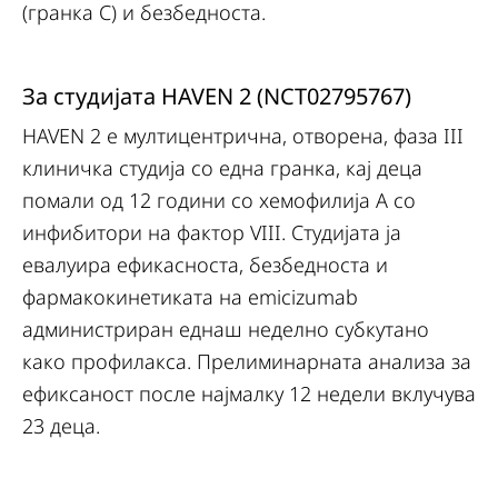
(гранка C) и безбедноста.
За студијата HAVEN 2 (NCT02795767)
HAVEN 2 е мултицентрична, отворена, фаза III
клиничка студија со една гранка, кај деца
помали од 12 години со хемофилија А со
инфибитори на фактор VIII. Студијата ја
евалуира ефикасноста, безбедноста и
фармакокинетиката на emicizumab
администриран еднаш неделно субкутано
како профилакса. Прелиминарната анализа за
ефиксаност после најмалку 12 недели вклучува
23 деца.