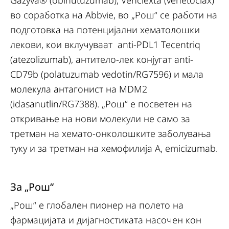
Gazyva® (obinutuzumab), Venclexta (venetoclax)
во соработка на Abbvie, во „Рош“ се работи на
подготовка на потенцијални хематолошки
лекови, кои вклучуваат anti-PDL1 Tecentriq
(atezolizumab), антитело-лек конјугат anti-
CD79b (polatuzumab vedotin/RG7596) и мала
молекула антагонист на MDM2
(idasanutlin/RG7388). „Рош“ е посветен на
откривање на нови молекули не само за
третман на хемато-онколошките заболувања
туку и за третман на хемофилија А, emicizumab.
За „Рош“
„Рош“ е глобален пионер на полето на
фармацијата и дијагностиката насочен кон