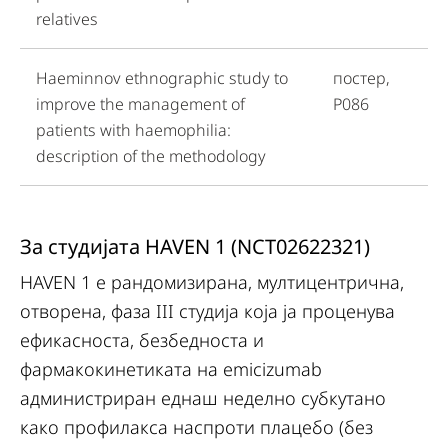
relatives
Haeminnov ethnographic study to
постер,
improve the management of
P086
patients with haemophilia:
description of the methodology
За студијата HAVEN 1 (NCT02622321)
HAVEN 1 е рандомизирана, мултицентрична,
отворена, фаза III студија која ја проценува
ефикасноста, безбедноста и
фармакокинетиката на emicizumab
администриран еднаш неделно субкутано
како профилакса наспроти плацебо (без