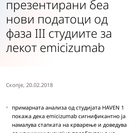
презентирани беа
нови податоци од
фаза III студиите за
лекот emicizumab
Скопје, 20.02.2018
примарната анализа од студијата HAVEN 1
покажа дека emicizumab сигнификантно ја
намалува стапката на крварење и доведува