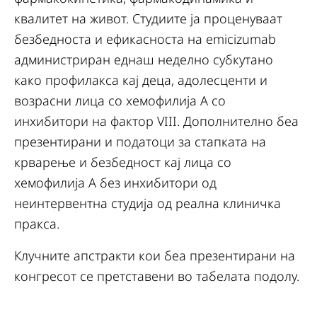
квалитет на живот. Студиите ја проценуваат
безбедноста и ефикасноста на emicizumab
администриран еднаш неделно субкутано
како профилакса кај деца, адолесценти и
возрасни лица со хемофилија А со
инхибитори на фактор VIII. Дополнително беа
презентирани и податоци за стапката на
крварење и безбедност кај лица со
хемофилија А без инхибитори од
неинтервентна студија од реална клиничка
пракса.
Клучните апстракти кои беа презентирани на
конгресот се претставени во табелата подолу.