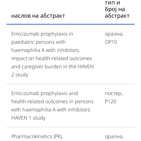
тип и
број на
наслов на абстракт
абстракт
Emicizumab prophylaxis in
орална,
paediatric persons with
OР10
haemophilia A with inhibitors:
impact on health-related outcomes
and caregiver burden in the HAVEN
2 study
Emicizumab prophylaxis and
постер,
health-related outcomes in persons
P120
with haemophilia A with inhibitors:
HAVEN 1 study
Pharmacokinetics (PK),
орална,