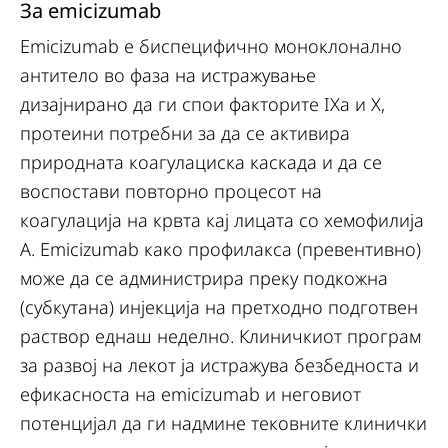
За emicizumab
Emicizumab е биспецифично моноклонално
антитело во фаза на истражување
дизајнирано да ги спои факторите IXa и X,
протеини потребни за да се активира
природната коагулациска каскада и да се
воспостави повторно процесот на
коагулација на крвта кај лицата со хемофилија
А. Emicizumab како профилакса (превентивно)
може да се администрира преку подкожна
(субкутана) инјекција на претходно подготвен
раствор еднаш неделно. Клиничкиот програм
за развој на лекот ја истражува безбедноста и
ефикасноста на еmicizumab и неговиот
потенцијал да ги надмине тековните клинички