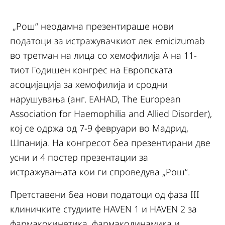
„Рош“ неодамна презентираше нови
податоци за истражувачкиот лек emicizumab
во третман на лица со хемофилија А на 11-
тиот Годишен конгрес на Европската
асоцијација за хемофилија и сродни
нарушувања (анг. EAHAD, The European
Association for Haemophilia and Allied Disorder),
кој се одржa од 7-9 февруари во Мадрид,
Шпанија. На конгресот беа презентирани две
усни и 4 постер презентации за
истражувањата кои ги спроведува „Рош“.
Претставени беа нови податоци од фаза III
клиничките студиите HAVEN 1 и HAVEN 2 за
фармакокинетика, фармакодинамика и