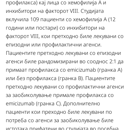
профилакса) кај лица со хемофилија А и
инхибитори на факторот VIII. Студијата
вклучила 109 пациенти со хемофилија А (12
години или постари) со инхибитори на
факторот VIII, кои претходно биле лекувани со
епизодни или профилактични агенси.
Пациентите претходно лекувани со епизодни
агенси биле рандомизирани во сооднос 2:1 да
примаат профилакса со emicizumab (гранка А)
или без профилакса (гранка В). Пациентите
претходно лекувани со профилактични агенси
за заобиколување примале профилакса со
emicizumab (гранка C). Дополнително
пациенти кои преходно биле лекувани по
потреба со агенси за заобиколување биле
истотака прифатени во студијата во посебна