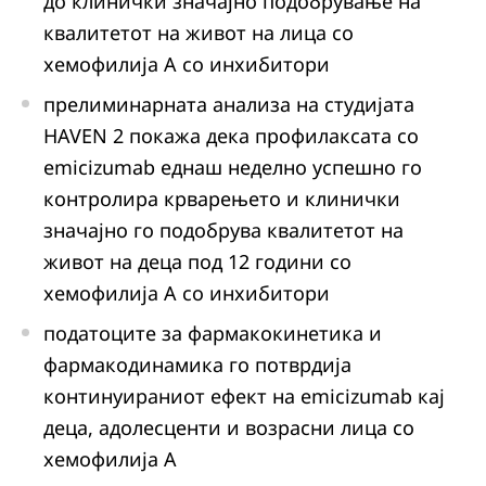
до клинички значајно подобрување на
квалитетот на живот на лица со
хемофилија А со инхибитори
прелиминарната анализа на студијата
HAVEN 2 покажа дека профилаксата со
emicizumab еднаш неделно успешно го
контролира крварењето и клинички
значајно го подобрува квалитетот на
живот на деца под 12 години со
хемофилија А со инхибитори
податоците за фармакокинетика и
фармакодинамика го потврдија
континуираниот ефект на emicizumab кај
деца, адолесценти и возрасни лица со
хемофилија А