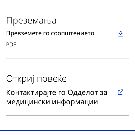
Преземања
Download
Превземете го соопштението
PDF
Откриј повеќе
Контактирајте го Одделот за
медицински информации