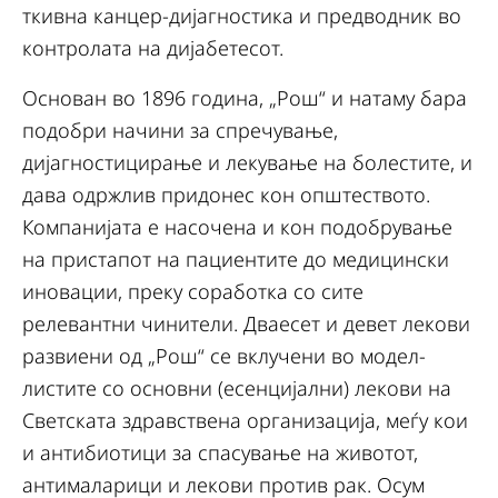
ткивна канцер-дијагностика и предводник во
контролата на дијабетесот.
Основан во 1896 година, „Рош“ и натаму бара
подобри начини за спречување,
дијагностицирање и лекување на болестите, и
дава одржлив придонес кон општеството.
Компанијата е насочена и кон подобрување
на пристапот на пациентите до медицински
иновации, преку соработка со сите
релевантни чинители. Дваесет и девет лекови
развиени од „Рош“ се вклучени во модел-
листите со основни (есенцијални) лекови на
Светската здравствена организација, меѓу кои
и антибиотици за спасување на животот,
антималарици и лекови против рак. Осум