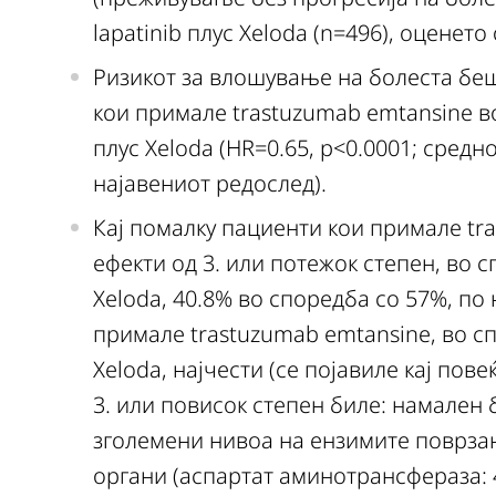
lapatinib плус Xeloda (n=496), оценет
Ризикот за влошување на болеста беш
кои примале trastuzumab emtansine во
плус Xeloda (HR=0.65, p<0.0001; средн
најавениот редослед).
Кај помалку пациенти кои примале tr
ефекти од 3. или потежок степен, во с
Xeloda, 40.8% во споредба со 57%, по
примале trastuzumab emtansine, во сп
Xeloda, најчести (се појавиле кај пов
3. или повисок степен биле: намален 
зголемени нивоа на ензимите поврзан
органи (аспартат аминотрансфераза: 