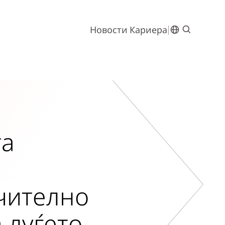
Новости
Кариера
та
ачително
 луѓето