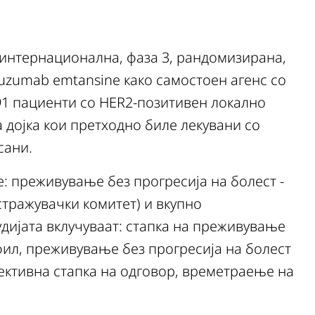
 интернационална, фаза 3, рандомизирана,
stuzumab emtansine како самостоен агенс со
 991 пациенти со HER2-позитивен локално
 дојка кои претходно биле лекувани со
сани.
е: преживување без прогресија на болест -
стражувачки комитет) и вкупно
удијата вклучуваат: стапка на преживување
фил, преживување без прогресија на болест
јективна стапка на одговор, времетраење на