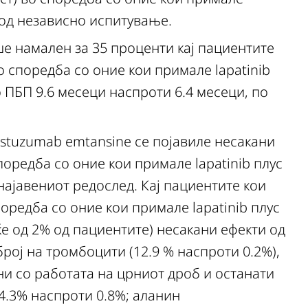
о од независно испитување.
е намален за 35 проценти кај пациентите
 споредба со оние кои примале lapatinib
о ПБП 9.6 месеци наспроти 6.4 месеци, по
astuzumab emtansine се појавиле несакани
поредба со оние кои примале lapatinib плус
 најавениот редослед. Кај пациентите кои
оредба со оние кои примале lapatinib плус
еќе од 2% од пациентите) несакани ефекти од
број на тромбоцити (12.9 % наспроти 0.2%),
и со работата на црниот дроб и останати
4.3% наспроти 0.8%; аланин