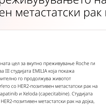
ен метастатски рак 
рната цел за вкупно преживување Roche ги
 III студијата EMILIA која покажа
ачително го продолжува животот
ето со HER2-позитивен метастатски рак на
patinib и Xeloda (capecitabine). Студијата
о HER2-позитивен метастатски рак на дојка,