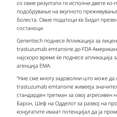
со овие резултати ги исполни двете ко
подобрување на вкупното преживување 
болеста. Овие податоци ќе бидат презе
состаноци.
Genentech поднесе Апликација за лице
trastuzumab emtansine до FDA Американс
најскоро време ќе поднесе апликација 
агенција ЕМА.
“Ние сме многу задоволни што може да о
trastuzumab emtansine живееја значите
стандарден третман за овој агресивен на
Барон, Шеф на Одделот за развој на пр
конјугатите имаат потенцијал да ја пром