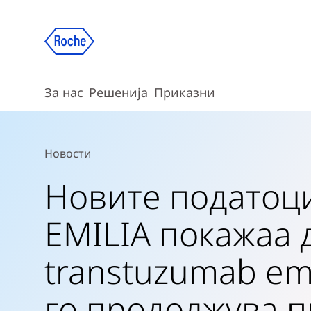
За нас
Решенија
Приказни
Новости
Новите податоци 
EMILIA покажаa 
transtuzumab em
го продолжува п