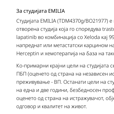
За студијата EMILIA
Студијата EMILIA (TDM4370g/BO21977) е
отворена студија која го споредува tra
lapatinib во комбинација со Xeloda кај
напреднат или метастатски карцином на
Herceptin и хемотерапија на база на так
Ко-примарни крајни цели на студијата с
ПБП (оценето од страна на независен и
преживување - ВП. Останати цели на ст
на една и две години, безбедносен про
оценето од страна на истражувачот, об
одговор и квалитет на живот.