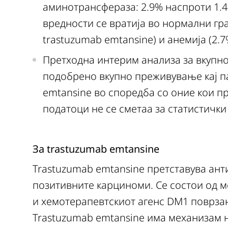
аминотрансфераза: 2.9% наспроти 1.4%
вредности се вратија во нормални гр
trastuzumab emtansine) и анемија (2.7
Претходна интерим анализа за вкупн
подобрено вкупно преживување кај п
emtansine во споредба со оние кои при
податоци не се сметаа за статистички
За trastuzumab emtansine
Trastuzumab emtansine претставува антит
позитивните карциноми. Се состои од 
и хемотерапевтскиот агенс DM1 поврзан
Trastuzumab emtansine има механизам на