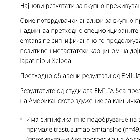
Најнови резултати за вкупно преживува
Овие потврдувачки анализи за вкупно пр
надминаа претходно специфицираните г
emtansine сигнификантно го продолжува
позитивен метастатски карцином на дој
lapatinib и Xeloda.
Претходно објавени резултати од EMILI
Резултатите од студијата EMILIA беа пр
на Американското здужение за клиничка 
Има сигнификантно подобрување на в
примале trastuzumab emtansine (n=49
(преживување без прогресија на боле