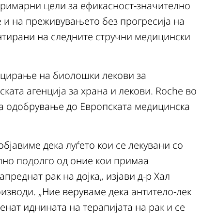
-примарни цели за ефикасност-значително
и на преживувањето без прогресија на
нтирани на следните стручни медицински
нцирање на биолошки лекови за
ката агенција за храна и лекови. Roche во
за одобрување до Европската медицинска
бјавиме дека луѓето кои се лекувани со
лно подолго од оние кои примаа
преднат рак на дојка„ изјави д-р Хал
оизводи. „Ние веруваме дека антитело-лек
енат иднината на терапијата на рак и се