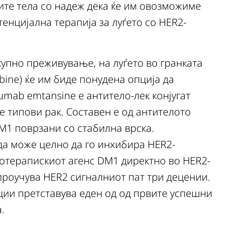
ите тела со надеж дека ќе им овозможиме
енцијална терапија за луѓето со HER2-
купно преживување, на луѓето во гранката
abine) ќе им биде понудена опција да
umab emtansine е антитело-лек конјугат
е типови рак. Составен е од антителото
M1 поврзани со стабилна врска.
 да може целно да го инхибира HER2-
мотерапискиот агенс DM1 директно во HER2-
проучува HER2 сигналниот пат три децении.
ции претставува еден од од првите успешни
.