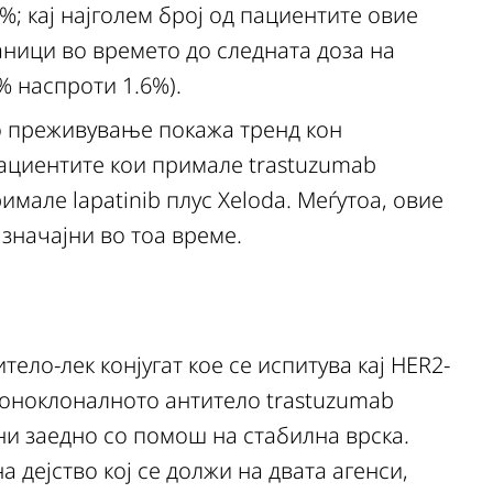
; кај најголем број од пациентите овие
аници во времето до следната доза на
% наспроти 1.6%).
о преживување покажа тренд кон
ациентите кои примале trastuzumab
мале lapatinib плус Xeloda. Меѓутоа, овие
 значајни во тоа време.
ело-лек конјугат кое се испитува кај HER2-
моноклоналното антитело trastuzumab
и заедно со помош на стабилна врска.
 дејство кој се должи на двата агенси,