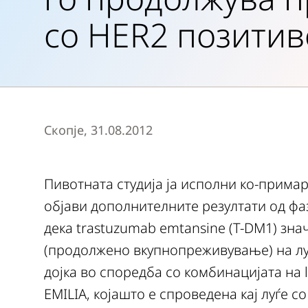
со HER2 позитив
Скопје, 31.08.2012
Пивотната студија ja исполни ко-прима
објави дополнителните резултати од фаза
дека trastuzumab emtansine (T-DM1) зн
(продолжено вкупнопреживување) на луѓ
дојка во споредба со комбинацијата на la
EMILIA, којашто е спроведена кај луѓе с