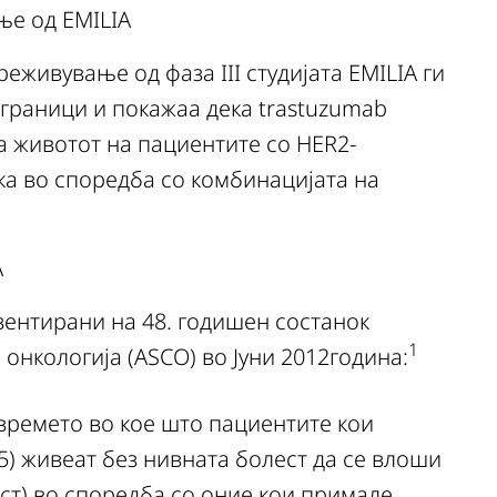
ње од EMILIA
еживување од фаза III студијата EMILIA ги
раници и покажаа дека trastuzumab
 животот на пациентите со HER2-
ка во споредба со комбинацијата на
A
езентирани на 48. годишен состанок
1
онкологија (ASCO) во Јуни 2012година:
ремето во кое што пациентите кои
5) живеат без нивната болест да се влоши
ст) во споредба со оние кои примале