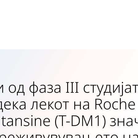
од фаза III студија
дека лекот на Roche
tansine (T-DM1) зн
реживувувањето на