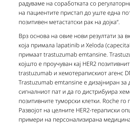
радуваме на соработката со регулаторн
на пациентите пристап до уште една пот
позитивен метастатски рак на дојка“.
Врз основа на овие нови резултати за в
која примала lapatinib и Xeloda (capecit
примаат trastuzumab emtansine. Trastuz
којшто е проучуван кај HER2 позитивнит
trastuzumab и хемотерапискиот агенс D
Trastuzumab emtansine е дизајниран за
сигналниот пат и да го дистрибуира хе
позитивните туморски клетки. Roche го 
Развојот на целните HER2-тераписки оп
примери на персонализирана медицина