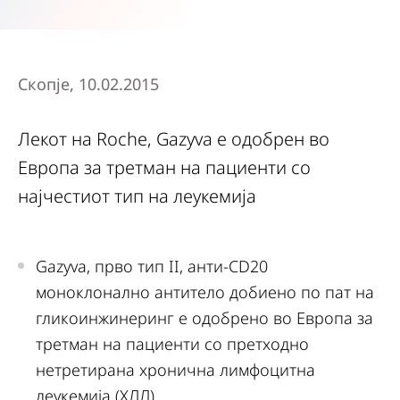
Скопје, 10.02.2015
Лекот на Roche, Gazyva е одобрен во
Европа за третман на пациенти со
најчестиот тип на леукемија
Gazyva, прво тип II, анти-CD20
моноклонално антитело добиено по пат на
гликоинжинеринг е одобрено во Европа за
третман на пациенти со претходно
нетретирана хронична лимфоцитна
леукемија (ХЛЛ)