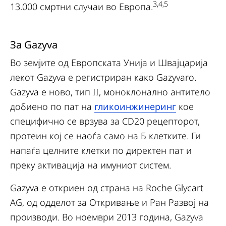
3,4,5
13.000 смртни случаи во Европа.
За Gazyva
Во земјите од Европската Унија и Швајцарија
лекот Gazyva е регистриран како Gazyvaro.
Gazyva е ново, тип II, моноклонално антитело
добиено по пат на
гликоинжинеринг
кое
специфично се врзува за CD20 рецепторот,
протеин кој се наоѓа само на Б клетките. Ги
напаѓа целните клетки по директен пат и
преку активација на имуниот систем.
Gazyva е откриен од страна на Roche Glycart
AG, од одделот за Откривање и Ран Развој на
производи. Во ноември 2013 година, Gazyva