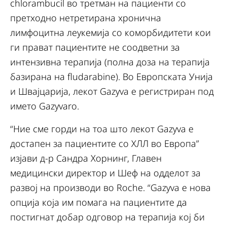
chlorambucil во третман на пациенти со
претходно нетретирана хронична
лимфоцитна леукемија со коморбидитети кои
ги прават пациентите не соодветни за
интензивна терапија (полна доза на терапија
базирана на fludarabine). Во Европската Унија
и Швајцарија, лекот Gazyva е регистриран под
името Gazyvaro.
“Ние сме горди на тоа што лекот Gazyva е
достапен за пациентите со ХЛЛ во Европа”
изјави д-р Сандра Хорнинг, Главен
медицински директор и Шеф на одделот за
развој на производи во Roche. “Gazyva е нова
опција која им помага на пациентите да
постигнат добар одговор на терапија кој би