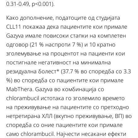
0.31-0.49, p<0.001).
Како дополнение, податоците од студијата
CLL11 покажаа дека пациентите кои примале
Gazyva имале повисоки стапки на комплетен
одговор (21 % наспроти 7 %) и 10 кратно
зголемување на процентот на пациенти кои
постигнале негативност на минимална
резидуална болест* (37.7 % во споредба со 3.3
%) во споредба со пациентите кои примале
MabThera. Gazyva во комбинација со
chlorambucil истотака го зголемило времето
на преживување на пациентите со претходно
нетретирана ХЛЛ (вкупно преживување, ВП) во
споредба со оние пациентите кои примале
само chlorambucil. Најчести несакани ефекти