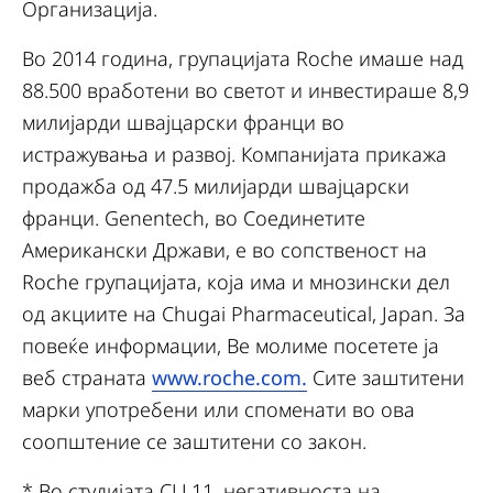
Организација.
Во 2014 година, групацијата Roche имаше над
88.500 вработени во светот и инвестираше 8,9
милијарди швајцарски франци во
истражувања и развој. Компанијата прикажа
продажба од 47.5 милијарди швајцарски
франци. Genentech, во Соединетите
Американски Држави, е во сопственост на
Roche групацијата, која има и мнозински дел
од акциите на Chugai Pharmaceutical, Japan. За
повеќе информации, Ве молиме посетете ја
веб страната
www.roche.com.
Сите заштитени
марки употребени или споменати во ова
соопштение се заштитени со закон.
* Во студијата CLL11, негативноста на