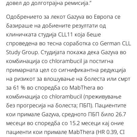
довел до долготрајна ремисија.”
Одобрението за лекот Gazyva во Европа се
базираше на добиените резултати од
клиничката студија CLL11 која беше
спроведена во тесна соработка со German CLL
Study Group. Студијата покажа дека Gazyva во
комбинација со chlorambucil ја постигна
примарната цел со сигнификантна редукција
на ризикот за влошување на болеста или смрт
за 61 % во споредба со MabThera во
комбинација со chlorambucil (преживување
без прогресија на болеста; ПБП). Пациентите
кои примале Gazyva, средното ПБП било 26.7
месеци во споредба со 15.2 месеци кај оние
пациенти кои примале MabThera (HR 0.39, CI