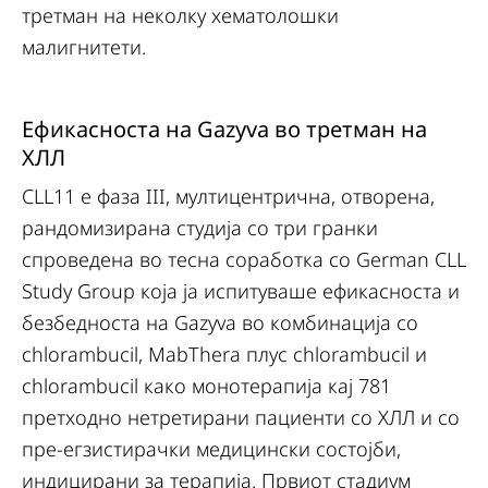
третман на неколку хематолошки
малигнитети.
Ефикасноста на Gazyva во третман на
ХЛЛ
CLL11 е фаза III, мултицентрична, отворена,
рандомизирана студија со три гранки
спроведена во тесна соработка со German CLL
Study Group која ја испитуваше ефикасноста и
безбедноста на Gazyva во комбинација со
chlorambucil, MabThera плус chlorambucil и
chlorambucil како монотерапија кај 781
претходно нетретирани пациенти со ХЛЛ и со
пре-егзистирачки медицински состојби,
индицирани за терапија. Првиот стадиум