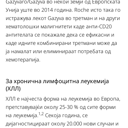
Gazyvaro/Gazyva во некои земји од Европската
Унија уште во 2014 година. Roche исто така го
истражува лекот Gazyva во третман и на други
хематолошки малигнитети каде анти-CD20
антителата се покажале дека се ефикасни и
каде идните комбинирани третмани може да
ја намалат или елиминираат потребата од
хемотерапија.
За хронична лимфоцитна леукемија
(ХЛЛ)
ХЛЛ е најчеста форма на леукемија во Европа,
претставувајќи околу 25-30 % од сите форми
1,2
на леукемија.
Секоја година, се
дијагностицираат околу 20.000 нови случаи и