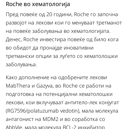
Roche во хематологија
Пред повеќе од 20 години, Roche го започна
развојот на лекови кои го менуваат третманот
на повеќе заболувања во хематологијата.
Денес, Roche инвестира повеќе од било кога
во обидот да пронајде иновативни
третмански опции за луѓето со хематолошки
заболувања.
Како дополнение на одобрените лекови
MabThera и Gazyva, во Roche се работи на
подготовка на потенцијални хематолошки
лекови, кои вклучуваат антитело-лек конјугат
(RG7596/polatuzumab vedotin), мала молекула
антагонист на MDM2 и во соработка со
AbbVie, мала молекула BCL-2 инхибитор