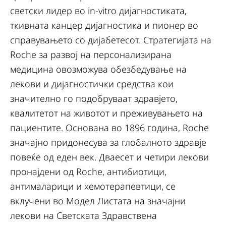
светски лидер во in-vitro дијагностиката,
ткивната канцер дијагностика и пионер во
справувањето со дијабетесот. Стратегијата на
Roche за развој на персонализирана
медицина овозможува обезбедување на
лекови и дијагностички средства кои
значително го подобруваат здравјето,
квалитетот на животот и преживувањето на
пациентите. Основана во 1896 година, Roche
значајно придонесува за глобалното здравје
повеќе од еден век. Дваесет и четири лекови
пронајдени од Roche, антибиотици,
антималарици и хемотерапевтици, се
вклучени во Модел Листата на значајни
лекови на Светската Здравствена