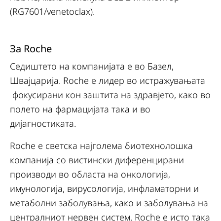
(RG7601/venetoclax).
За Roche
Седиштето на компанијата е во Базел,
Швајцарија. Roche е лидер во истражувањата
фокусирани кон заштита на здравјето, како во
полето на фармацијата така и во
дијагностиката.
Roche е светска најголема биотехнолошка
компанија со вистински диференцирани
производи во областа на онкологија,
имунологија, вирусологија, инфламаторни и
метаболни заболувања, како и заболувања на
централниот нервен систем. Roche е исто така