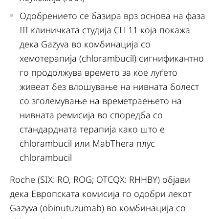
Одобрението се базира врз основа на фаза
III клиничката студија CLL11 која покажа
дека Gazyva во комбинација со
хемотерапија (chlorambucil) сигнификантно
го продолжува времето за кое луѓето
живеат без влошување на нивната болест
со зголемување на времетраењето на
нивната ремисија во споредба со
стандардната терапија како што е
chlorambucil или MabThera плус
chlorambucil
Roche (SIX: RO, ROG; OTCQX: RHHBY) објави
дека Европската комисија го одобри лекот
Gazyva (obinutuzumab) во комбинација со