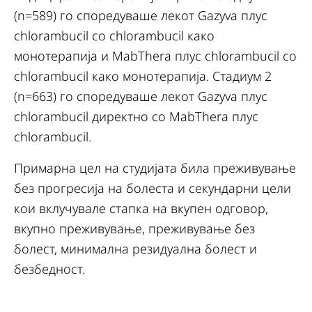
(n=589) го споредуваше лекот Gazyva плус
chlorambucil со chlorambucil како
монотерапија и MabThera плус chlorambucil со
chlorambucil како монотерапија. Стадиум 2
(n=663) го споредуваше лекот Gazyva плус
chlorambucil директно со MabThera плус
chlorambucil.
Примарна цел на студијата била преживување
без прогресија на болеста и секундарни цели
кои вклучувале стапка на вкупен одговор,
вкупно преживување, преживување без
болест, минимална резидуална болест и
безбедност.