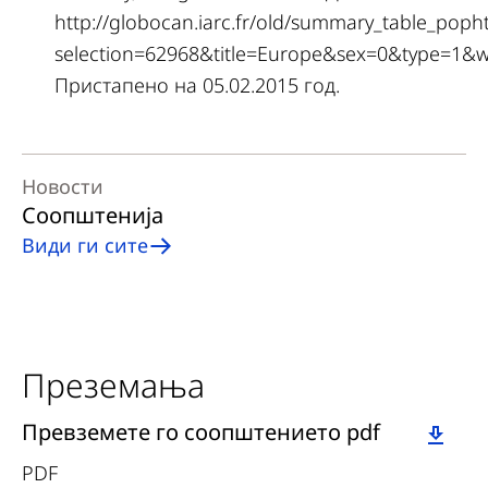
http://globocan.iarc.fr/old/summary_table_poph
selection=62968&title=Europe&sex=0&type=1
Пристапено на 05.02.2015 год.
Новости
Соопштенија
Види ги сите
Преземања
Download
Превземете го соопштението pdf
PDF