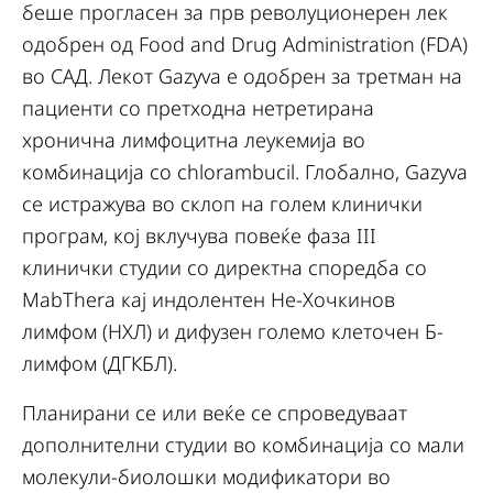
беше прогласен за прв револуционерен лек
одобрен од Food and Drug Administration (FDA)
во САД. Лекот Gazyva е одобрен за третман на
пациенти со претходна нетретирана
хронична лимфоцитна леукемија во
комбинација со chlorambucil. Глобално, Gazyva
се истражува во склоп на голем клинички
програм, кој вклучува повеќе фаза III
клинички студии со директна споредба со
MabThera кај индолентен Не-Хочкинов
лимфом (НХЛ) и дифузен големо клеточен Б-
лимфом (ДГКБЛ).
Планирани се или веќе се спроведуваат
дополнителни студии во комбинација со мали
молекули-биолошки модификатори во