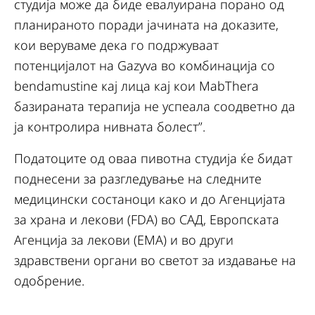
студија може да биде евалуирана порано од
планираното поради јачината на доказите,
кои веруваме дека го подржуваат
потенцијалот на Gazyva во комбинација со
bendamustine кај лица кај кои MabThera
базираната терапија не успеала соодветно да
ја контролира нивната болест”.
Податоците од оваа пивотна студија ќе бидат
поднесени за разгледување на следните
медицински состаноци како и до Агенцијата
за храна и лекови (FDA) во САД, Европската
Агенција за лекови (ЕМА) и во други
здравствени органи во светот за издавање на
одобрение.