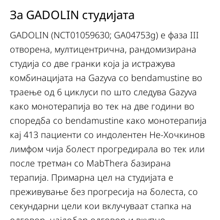
За GADOLIN студијата
GADOLIN (NCT01059630; GA04753g) е фаза III
отворена, мултицентрична, рандомизирана
студија со две гранки која ја истражува
комбинацијата на Gazyva со bendamustine во
траење од 6 циклуси по што следува Gazyva
како монотерапија во тек на две години во
споредба со bendamustine како монотерапија
кај 413 пациенти со индолентен Не-Хочкинов
лимфом чија болест прогредирала во тек или
после третман со MabThera базирана
терапија. Примарна цел на студијата е
преживување без прогресија на болеста, со
секундарни цели кои вклучуваат стапка на