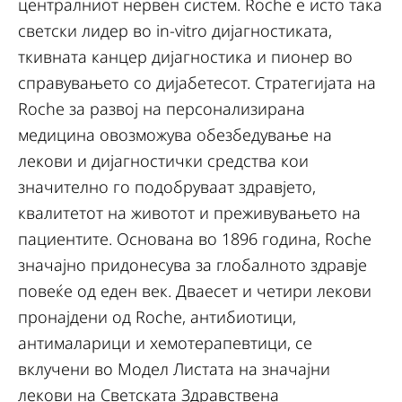
централниот нервен систем. Roche е исто така
светски лидер во in-vitro дијагностиката,
ткивната канцер дијагностика и пионер во
справувањето со дијабетесот. Стратегијата на
Roche за развој на персонализирана
медицина овозможува обезбедување на
лекови и дијагностички средства кои
значително го подобруваат здравјето,
квалитетот на животот и преживувањето на
пациентите. Основана во 1896 година, Roche
значајно придонесува за глобалното здравје
повеќе од еден век. Дваесет и четири лекови
пронајдени од Roche, антибиотици,
антималарици и хемотерапевтици, се
вклучени во Модел Листата на значајни
лекови на Светската Здравствена