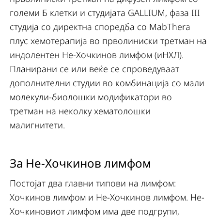
големи Б клетки и студијата GALLIUM, фаза III
студија со директна споредба со MabThera
плус хемотерапија во прволиниски третман на
индолентен Не-Хочкинов лимфом (иНХЛ).
Планирани се или веќе се спроведуваат
дополнителни студии во комбинација со мали
молекули-биолошки модификатори во
третман на неколку хематолошки
малигнитети.
За Не-Хочкинов лимфом
Постојат два главни типови на лимфом:
Хочкинов лимфом и Не-Хочкинов лимфом. Не-
Хочкиновиот лимфом има две подгрупи,