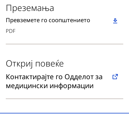
Преземања
Download
Превземете го соопштението
PDF
Откриј повеќе
Контактирајте го Одделот за
медицински информации