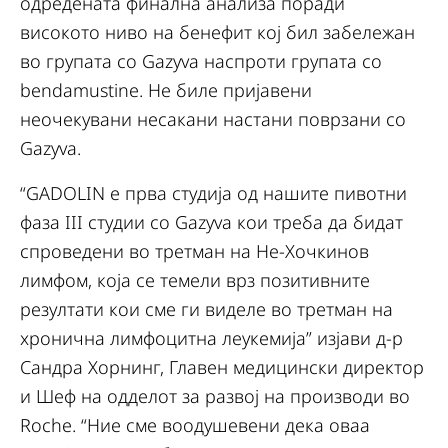
одредената финална анализа поради
високото ниво на бенефит кој бил забележан
во групата со Gazyva наспроти групата со
bendamustine. Не биле пријавени
неочекувани несакани настани поврзани со
Gazyva.
“GADOLIN е прва студија од нашите пивотни
фаза III студии со Gazyva кои треба да бидат
спроведени во третман на Не-Хочкинов
лимфом, која се темели врз позитивните
резултати кои сме ги виделе во третман на
хронична лимфоцитна леукемија” изјави д-р
Сандра Хорнинг, Главен медицински директор
и Шеф на одделот за развој на производи во
Roche. “Ние сме воодушевени дека оваа