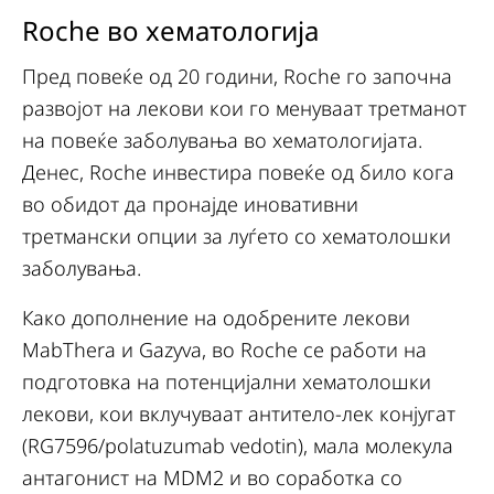
Roche во хематологија
Пред повеќе од 20 години, Roche го започна
развојот на лекови кои го менуваат третманот
на повеќе заболувања во хематологијата.
Денес, Roche инвестира повеќе од било кога
во обидот да пронајде иновативни
третмански опции за луѓето со хематолошки
заболувања.
Како дополнение на одобрените лекови
MabThera и Gazyva, во Roche се работи на
подготовка на потенцијални хематолошки
лекови, кои вклучуваат антитело-лек конјугат
(RG7596/polatuzumab vedotin), мала молекула
антагонист на MDM2 и во соработка со