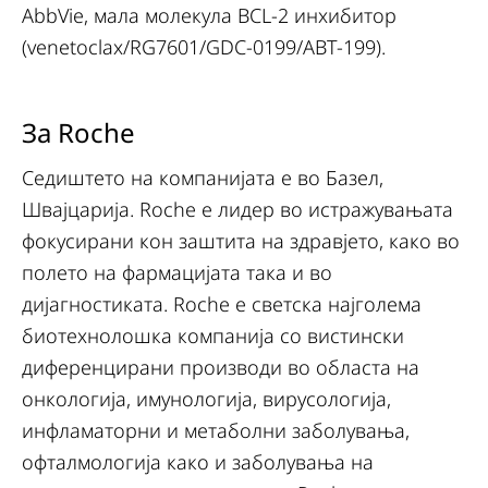
AbbVie, мала молекула BCL-2 инхибитор
(venetoclax/RG7601/GDC-0199/ABT-199).
За Roche
Седиштето на компанијата е во Базел,
Швајцарија. Roche е лидер во истражувањата
фокусирани кон заштита на здравјето, како во
полето на фармацијата така и во
дијагностиката. Roche е светска најголема
биотехнолошка компанија со вистински
диференцирани производи во областа на
онкологија, имунологија, вирусологија,
инфламаторни и метаболни заболувања,
офталмологија како и заболувања на