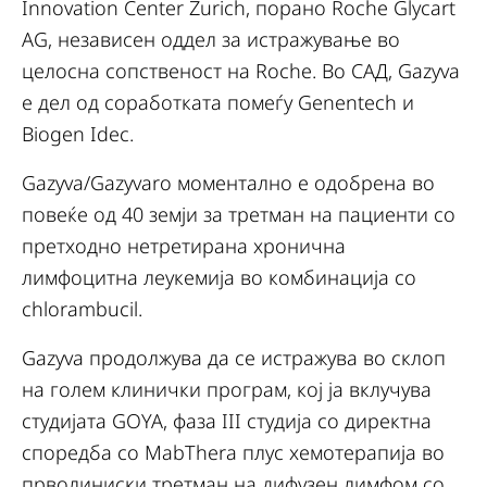
Innovation Center Zurich, порано Roche Glycart
AG, независен оддел за истражување во
целосна сопственост на Roche. Во САД, Gazyva
е дел од соработката помеѓу Genentech и
Biogen Idec.
Gazyva/Gazyvaro моментално е одобрена во
повеќе од 40 земји за третман на пациенти со
претходно нетретирана хронична
лимфоцитна леукемија во комбинација со
chlorambucil.
Gazyva продолжува да се истражува во склоп
на голем клинички програм, кој ја вклучува
студијата GOYA, фаза III студија со директна
споредба со MabThera плус хемотерапија во
прволиниски третман на дифузен лимфом со