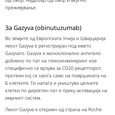
одговор, најдобар одговор и вкупно
преживување.
За Gazyva (obinutuzumab)
Во земјите од Европската Унија и Швајцарија
лекот Gazyva е регистриран под името
Gazyvaro. Gazyva е моноклонално антитело
добиено по пат на гликоинжинеринг кое
специфично се врзува за CD20 рецепторот,
протеин кој се наоѓа само на површината на
Б клетките. Ги напаѓа и уништува целните
клетки по директен пат и преку активација на
имуниот систем.
Лекот Gazyva е откриен од страна на Roche