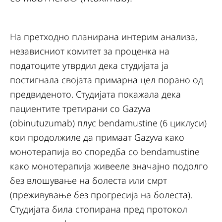
На претходно планирана интерим анализа,
независниот комитет за проценка на
податоците утврдил дека студијата ја
постигнала својата примарна цел порано од
предвиденото. Студијата покажала дека
пациентите третирани со Gazyva
(obinutuzumab) плус bendamustine (6 циклуси)
кои продолжиле да примаат Gazyva како
монотерапија во споредба со bendamustine
како монотерапија живееле значајно подолго
без влошување на болеста или смрт
(преживување без прогресија на болеста).
Студијата била стопирана пред протокол