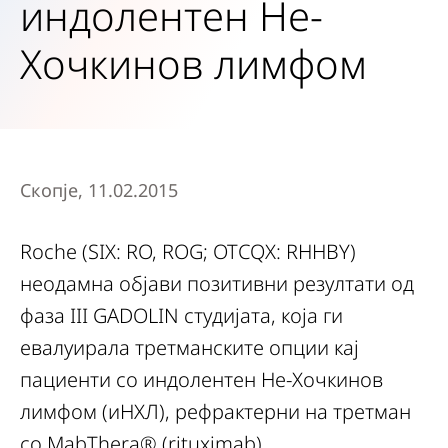
индолентен Не-
Хочкинов лимфом
Скопје, 11.02.2015
Roche (SIX: RO, ROG; OTCQX: RHHBY)
неодамна објави позитивни резултати од
фаза III GADOLIN студијата, која ги
евалуирала третманските опции кај
пациенти со индолентен Не-Хочкинов
лимфом (иНХЛ), рефрактерни на третман
со MabThera® (rituximab).