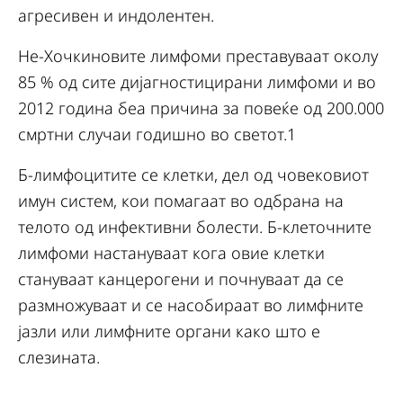
агресивен и индолентен.
Не-Хочкиновите лимфоми преставуваат околу
85 % од сите дијагностицирани лимфоми и во
2012 година беа причина за повеќе од 200.000
смртни случаи годишно во светот.1
Б-лимфоцитите се клетки, дел од човековиот
имун систем, кои помагаат во одбрана на
телото од инфективни болести. Б-клеточните
лимфоми настануваат кога овие клетки
стануваат канцерогени и почнуваат да се
размножуваат и се насобираат во лимфните
јазли или лимфните органи како што е
слезината.