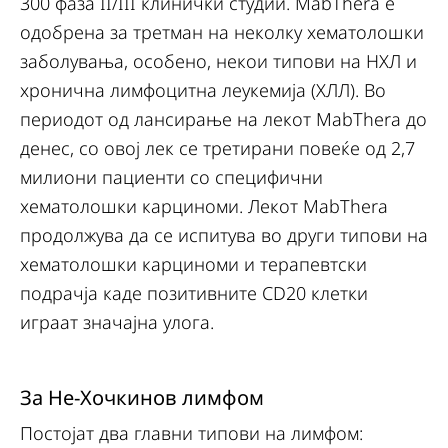
300 фаза II/III клинички студии. MabThera е
одобрена за третман на неколку хематолошки
заболувања, особено, некои типови на НХЛ и
хронична лимфоцитна леукемија (ХЛЛ). Во
периодот од лансирање на лекот MabThera до
денес, со овој лек се третирани повеќе од 2,7
милиони пациенти со специфични
хематолошки карциноми. Лекот MabThera
продолжува да се испитува во други типови на
хематолошки карциноми и терапевтски
подрачја каде позитивните CD20 клетки
играат значајна улога.
За Не-Хочкинов лимфом
Постојат два главни типови на лимфом: