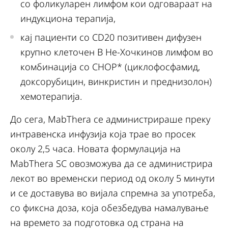
со фоликуларен лимфом кои одговараат на
индукциона терапија,
кај пациенти со CD20 позитивен дифузен
крупно клеточен B Не-Хочкинов лимфом
во
комбинација со CHOP* (циклофосфамид,
доксорубицин, винкристин и преднизолон)
хемотерапија.
До сега, MabThera се администрираше преку
интравенска инфузија која трае во просек
околу 2,5 часа. Новата формулација на
MabThera SC овозможува да се администрира
лекот во временски период од околу 5 минути
и се доставува во вијала спремна за употреба,
со фиксна доза, која обезбедува намалување
на времето за подготовка од страна на