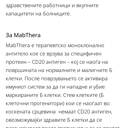
здравствените работници и вкупните
капацитети на болниците.
За MabThera
MabThera е терапевтско моноклонално
антитело кое се врзува за специфичен
протеин – CD20 антиген – кој се наоѓа на
површината на нормалните и малигните Б
клетки. После поврзувањето се активира
имуниот систем за да ги нападне и убие
маркираните Б клетки. Стем клетките (Б
клеточни прогенитори) кои се наоѓаат во
коскената срцевина немаат CD20 антиген,
овозможувајќи здравите Б клетки да се