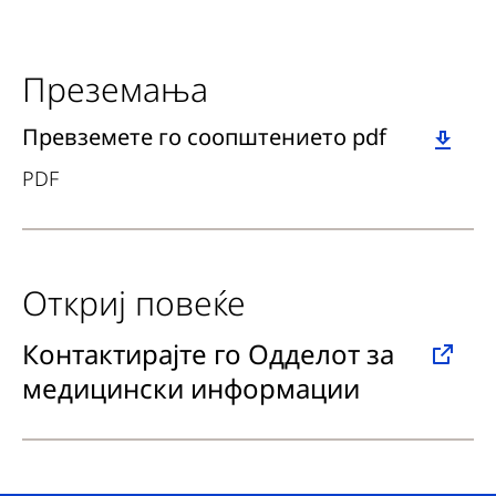
Преземања
Download
Превземете го соопштението pdf
PDF
Откриј повеќе
Контактирајте го Одделот за
медицински информации