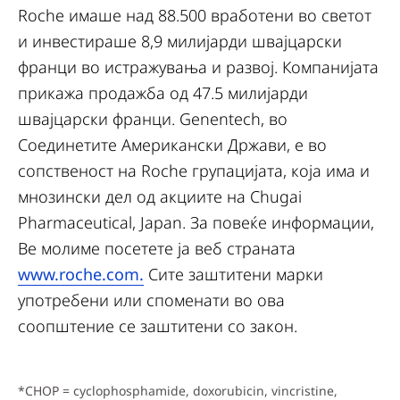
Roche имаше над 88.500 вработени во светот
и инвестираше 8,9 милијарди швајцарски
франци во истражувања и развој. Компанијата
прикажа продажба од 47.5 милијарди
швајцарски франци. Genentech, во
Соединетите Американски Држави, е во
сопственост на Roche групацијата, која има и
мнозински дел од акциите на Chugai
Pharmaceutical, Japan. За повеќе информации,
Ве молиме посетете ја веб страната
www.roche.com.
Сите заштитени марки
употребени или споменати во ова
соопштение се заштитени со закон.
*CHOP = cyclophosphamide, doxorubicin, vincristine,