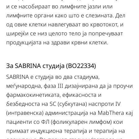
и се насобираат во лимфните јазли или
лимфните органи како што е слезината. Дел
од овие клетки навлегуваат во крвотокот, и
ширејќи се низ целото тело ја попречуваат
продукцијата на здрави крвни клетки.
За SABRINA студија (BO22334)
SABRINA е студија во два стадиума,
меѓународна, фаза III дизајнирана да ја проучи
фармакокинетиката, ефикасноста и
безбедноста на SC (субкутана) наспроти IV
(интравенска) администрација на MabThera кај
пациенти со ФЛ (фоликуларен лимфом) кои
примаат индукциона терапија и терапија на