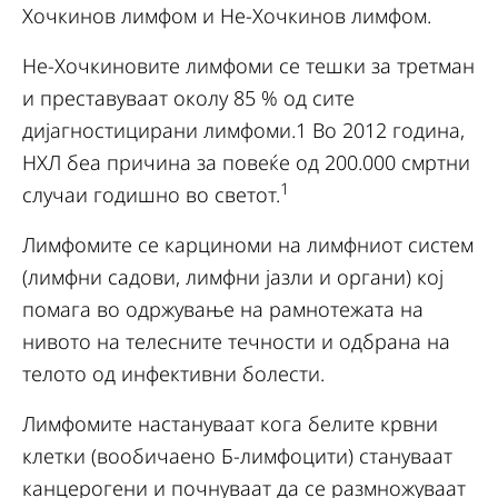
Хочкинов лимфом и Не-Хочкинов лимфом.
Не-Хочкиновите лимфоми се тешки за третман
и преставуваат околу 85 % од сите
дијагностицирани лимфоми.1 Во 2012 година,
НХЛ беа причина за повеќе од 200.000 смртни
1
случаи годишно во светот.
Лимфомите се карциноми на лимфниот систем
(лимфни садови, лимфни јазли и органи) кој
помага во одржување на рамнотежата на
нивото на телесните течности и одбрана на
телото од инфективни болести.
Лимфомите настануваат кога белите крвни
клетки (вообичаено Б-лимфоцити) стануваат
канцерогени и почнуваат да се размножуваат