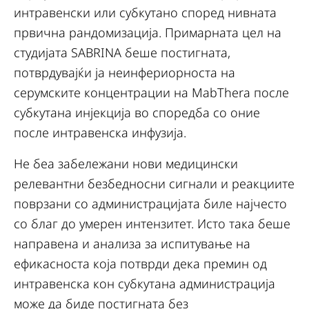
интравенски или субкутано според нивната
првична рандомизација. Примарната цел на
студијата SABRINA беше постигната,
потврдувајќи ја неинфериорноста на
серумските концентрации на MabThera после
субкутана инјекција во споредба со оние
после интравенска инфузија.
Не беа забележани нови медицински
релевантни безбедносни сигнали и реакциите
поврзани со администрацијата биле најчесто
со благ до умерен интензитет. Исто така беше
направена и анализа за испитување на
ефикасноста која потврди дека премин од
интравенска кон субкутана администрација
може да биде постигната без