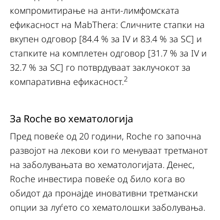
компромитирање на анти-лимфомската
ефикасност на MabThera: Сличните стапки на
вкупен одговор [84.4 % за IV и 83.4 % за SC] и
стапките на комплетен одговор [31.7 % за IV и
32.7 % за SC] го потврдуваат заклучокот за
2
компаративна ефикасност.
За Roche во хематологија
Пред повеќе од 20 години, Roche го започна
развојот на лекови кои го менуваат третманот
на заболувањата во хематологијата. Денес,
Roche инвестира повеќе од било кога во
обидот да пронајде иновативни третмански
опции за луѓето со хематолошки заболувања.