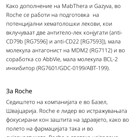
Како дополнение на MabThera и Gazyva, во
Roche се работи на подготовка на
потенцијални хематолошки лекови, кои
вклучуваат две антитело-лек конјугати (anti-
CD79b [RG7596] и anti-CD22 [RG7593]), мала
молекула антагонист на MDM2 (RG7112) и во
соработка со AbbVie, мала молекула BCL-2
инхибитор (RG7601/GDC-0199/ABT-199).
За Roche
Седиштето на компанијата е во Базел,
Швајцарија. Roche е лидер во истражувањата
фокусирани кон заштита на здравјето, како во
полето на фармацијата така и во