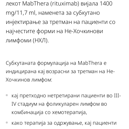
лекот MabThera (rituximab) вијала 1400
mg/11,7 ml, наменета за субкутано
инјектирање за третман на пациенти со
најчестите форми на Не-Хочкинови
лимфоми (НХЛ).
Субкутаната формулација на MabThera е
индицирана кај возрасни за третман на Не-
Хочкинов лимфом:
кај претходно нетретирани пациенти во III-
IV стадиум на фоликуларен лимфом во
комбинација со хемотерапија,
како терапија за одржување, кај пациенти