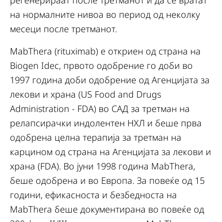
регенерираат после третманот и да се вратат
на нормалните нивоа во период од неколку
месеци после третманот.
MabThera (rituximab) е откриен од страна на
Biogen Idec, првото одобрение го доби во
1997 година доби одобрение од Агенцијата за
лекови и храна (US Food and Drugs
Administration - FDA) во САД за третман на
релапсирачки индолентен НХЛ и беше прва
одобрена целна терапија за третман на
карцином од страна на Агенцијата за лекови и
храна (FDA). Во јуни 1998 година MabThera,
беше одобрена и во Европа. За повеќе од 15
години, ефикасноста и безбедноста на
MabThera беше документирана во повеќе од