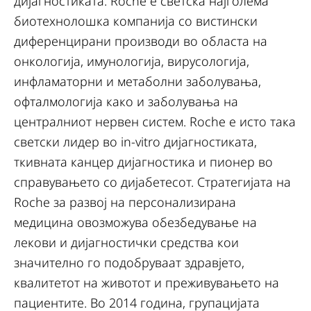
дијагностиката. Roche е светска најголема
биотехнолошка компанија со вистински
диференцирани производи во областа на
онкологија, имунологија, вирусологија,
инфламаторни и метаболни заболувања,
офталмологија како и заболувања на
централниот нервен систем. Roche е исто така
светски лидер во in-vitro дијагностиката,
ткивната канцер дијагностика и пионер во
справувањето со дијабетесот. Стратегијата на
Roche за развој на персонализирана
медицина овозможува обезбедување на
лекови и дијагностички средства кои
значително го подобруваат здравјето,
квалитетот на животот и преживувањето на
пациентите. Во 2014 година, групацијата