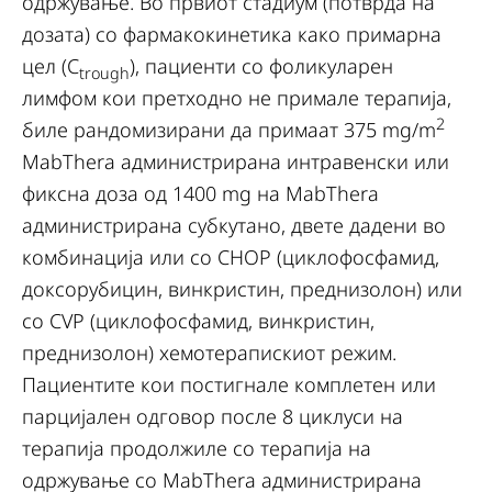
одржување. Во првиот стадиум (потврда на
дозата) со фармакокинетика како примарна
цел (C
), пациенти со фоликуларен
trough
лимфом кои претходно не примале терапија,
2
биле рандомизирани да примаат 375 mg/m
MabThera администрирана интравенски или
фиксна доза од 1400 mg на MabThera
администрирана субкутано, двете дадени во
комбинација или со CHOP (циклофосфамид,
доксорубицин, винкристин, преднизолон) или
со CVP (циклофосфамид, винкристин,
преднизолон) хемотерапискиот режим.
Пациентите кои постигнале комплетен или
парцијален одговор после 8 циклуси на
терапија продолжиле со терапија на
одржување со MabThera администрирана