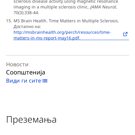
sclerosis disease activity using magnetic resonance
imaging in a multiple sclerosis clinic.
JAMA Neurol
,
70(3):338-44.
MS Brain Health. Time Matters in Multiple Sclerosis.
Достапно на:
http://msbrainhealth.org/perch/resources/time-
matters-in-ms-report-may16.pdf.
Новости
Соопштенија
Види ги сите
Преземања