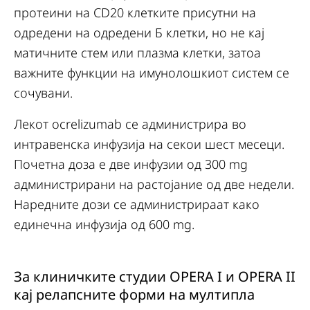
протеини на СD20 клетките присутни на
одредени на одредени Б клетки, но не кај
матичните стем или плазма клетки, затоа
важните функции на имунолошкиот систем се
сочувани.
Лекот ocrelizumab се администрира во
интравенска инфузија на секои шест месеци.
Почетна доза е две инфузии од 300 mg
администрирани на растојание од две недели.
Наредните дози се администрираат како
единечна инфузија од 600 mg.
За клиничките студии OPERA I и OPERA II
кај релапсните форми на мултипла