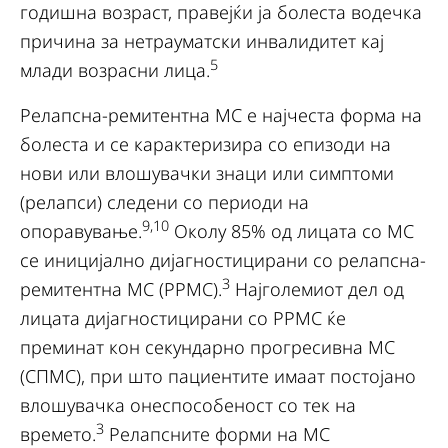
годишна возраст, правејќи ја болеста водечка
причина за нетрауматски инвалидитет кај
5
млади возрасни лица.
Релапсна-ремитентна МС е најчеста форма на
болеста и се карактеризира со епизоди на
нови или влошувачки знаци или симптоми
(релапси) следени со периоди на
9,10
опоравување.
Околу 85% од лицата со МС
се иницијално дијагностицирани со релапсна-
3
ремитентна МС (РРМС).
Најголемиот дел од
лицата дијагностицирани со РРМС ќе
преминат кон секундарно прогресивна МС
(СПМС), при што пациентите имаат постојано
влошувачка онеспособеност со тек на
3
времето.
Релапсните форми на МС