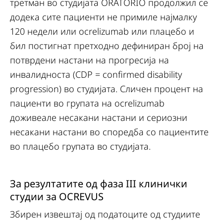
третман во студијата ORATORIO продолжил се
додека сите пациенти не примиле најмалку
120 недели или ocrelizumab или плацебо и
бил постигнат претходно дефиниран број на
потврдени настани на прогресија на
инвалидноста (CDP = confirmed disability
progression) во студијата. Сличен процент на
пациенти во групата на ocrelizumab
доживеале несакани настани и сериозни
несакани настани во споредба со пациентите
во плацебо групата во студијата.
За резултатите од фаза III клинички
студии за OCREVUS
Збирен извештај од податоците од студиите