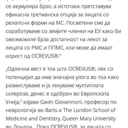
се акумулира брзо, а истотака претставува
ефикасна третманска опција за лицата со
релапсни форми на МС. Посветени сме да
соработуваме со земјите членки на ЕУ како би
овозможиле брза достапност на лекот за
лицата со РМС и ППМС, кои може да имаат
корист од OCREVUS®.”
„Одлична вест е тоа што OCREVUS®, лек со
потенцијал да има значајна улога во тоа како
размислуваме и ја лекуваме мултиплата
склероза, денес е одобрен во Европската
Унија,” изјави Gavin Giovannoni, професор по
неврологија во Barts и The London School of
Medicine and Dentistry, Queen Mary University
во Лондон. „Пред OCREVUS®, за лицата со