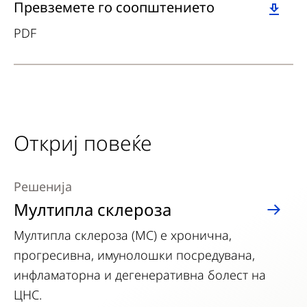
Download
Превземете го соопштението
PDF
Откриј повеќе
Решенија
Мултипла склероза
Мултипла склероза (МС) е хронична,
прогресивна, имунолошки посредувана,
инфламаторна и дегенеративна болест на
ЦНС.