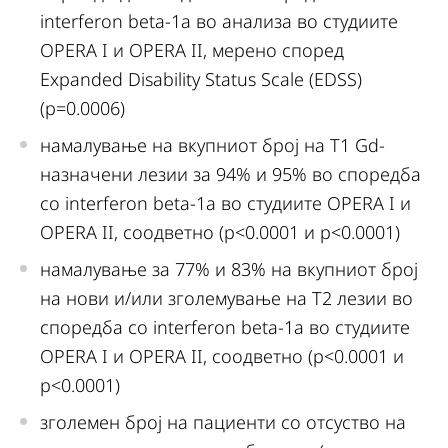
interferon beta-1a во анализа во студиите
OPERA I и OPERA II, мерено според
Expanded Disability Status Scale (EDSS)
(p=0.0006)
намалување на вкупниот број на T1 Gd-
назначени лезии за 94% и 95% во споредба
со interferon beta-1a во студиите OPERA I и
OPERA II, соодветно (p<0.0001 и p<0.0001)
намалување за 77% и 83% на вкупниот број
на нови и/или зголемување на Т2 лезии во
споредба со interferon beta-1a во студиите
OPERA I и OPERA II, соодветно (p<0.0001 и
p<0.0001)
зголемен број на пациенти со отсуство на