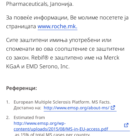
Pharmaceuticals, Јапонија.
За повеќе информации, Ве молиме посетете ја
страницата
www.roche.mk.
Сите заштитени имиња употребени или
споменати во ова соопштение се заштитени
со закон. Rebif® е заштитено име на Merck
KGaA и EMD Serono, Inc.
Референци:
European Multiple Sclerosis Platform. MS Facts.
Достапно на:
http://www.emsp.org/about-ms/
Estimated from
http://www.emsp.org/wp-
content/uploads/2015/08/MS-in-EU-access.pdf
as 15% of total MS cases per country.