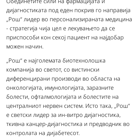
Обединетите сили на фармацијата и
дијагностиката под еден покрив го направија
„Рош“ лидер во персонализираната медицина
- стратегија чија цел е лекувањето да се
приспособи кон секој пациент на најдобар
можен начин.
„Рош“ е најголемата биотехнолошка
компанија во светот, со вистински
диференцирани производи во областа на
онкологијата, имунологијата, заразните
болести, офталмологијата и болестите на
централниот нервен систем. Исто така, „Рош“
е светски лидер за ин-витро дијагностика,
ткивна канцер-дијагностика и предводник во
контролата на дијабетесот.