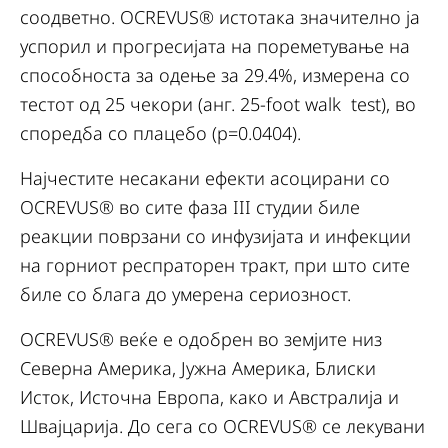
соодветно. OCREVUS® истотака значително ја
успорил и прогресијата на пореметување на
способноста за одење за 29.4%, измерена со
тестот од 25 чекори (анг. 25-foot walk test), во
споредба со плацебо (p=0.0404).
Најчестите несакани ефекти асоцирани со
OCREVUS® во сите фаза III студии биле
реакции поврзани со инфузијата и инфекции
на горниот респраторен тракт, при што сите
биле со блага до умерена сериозност.
OCREVUS® веќе е одобрен во земјите низ
Северна Америка, Јужна Америка, Блиски
Исток, Источна Европа, како и Австралија и
Швајцарија. До сега со OCREVUS® се лекувани