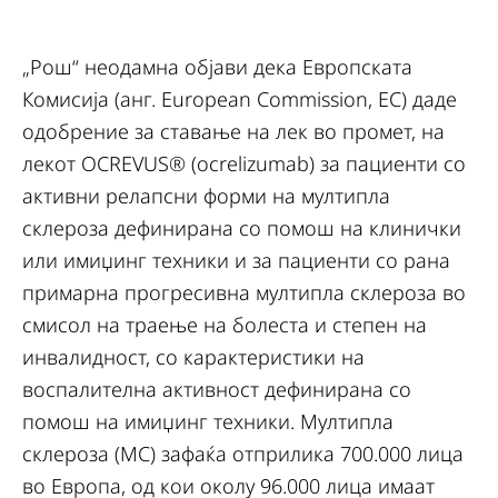
„Рош“ неодамна објави дека Европската
Комисија (анг. European Commission, EC) даде
одобрение за ставање на лек во промет, на
лекот OCREVUS® (ocrelizumab) за пациенти со
активни релапсни форми на мултипла
склероза дефинирана со помош на клинички
или имиџинг техники и за пациенти со рана
примарна прогресивна мултипла склероза во
смисол на траење на болеста и степен на
инвалидност, со карактеристики на
воспалителна активност дефинирана со
помош на имиџинг техники. Мултипла
склероза (МС) зафаќа отприлика 700.000 лица
во Европа, од кои околу 96.000 лица имаат