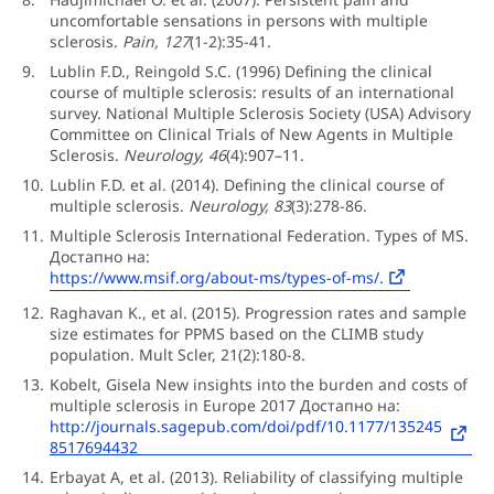
uncomfortable sensations in persons with multiple
sclerosis.
Pain, 127
(1-2):35-41.
Lublin F.D., Reingold S.C. (1996) Defining the clinical
course of multiple sclerosis: results of an international
survey. National Multiple Sclerosis Society (USA) Advisory
Committee on Clinical Trials of New Agents in Multiple
Sclerosis.
Neurology, 46
(4):907–11.
Lublin F.D. et al. (2014). Defining the clinical course of
multiple sclerosis.
Neurology, 83
(3):278-86.
Multiple Sclerosis International Federation. Types of MS.
Достапно на:
https://www.msif.org/about-ms/types-of-ms/.
Raghavan K., et al. (2015). Progression rates and sample
size estimates for PPMS based on the CLIMB study
population. Mult Scler, 21(2):180-8.
Kobelt, Gisela New insights into the burden and costs of
multiple sclerosis in Europe 2017 Достапно на:
http://journals.sagepub.com/doi/pdf/10.1177/135245
8517694432
Erbayat A, et al. (2013). Reliability of classifying multiple