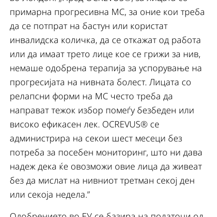
примарна прогресивна МС, за оние кои треба
да се потпрат на бастун или користат
инвалидска количка, да се откажат од работа
или да имаат трето лице кое се грижи за нив,
немаше одобрена терапија за успорување на
прогресијата на нивната болест. Лицата со
релапсни форми на МС често треба да
направат тежок избор помеѓу безбеден или
високо ефикасен лек. OCREVUS® се
администрира на секои шест месеци без
потреба за посебен мониторинг, што ни дава
надеж дека ќе овозможи овие лица да живеат
без да мислат на нивниот третман секој ден
или секоја недела.”
Одобрението во ЕУ се базира на податоци од