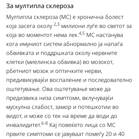
За мултипла склероза
Мултипла склероза (МС) е хронична болест
2,3
која засега околу
милиони луѓе во светот за
4,5
која во моментот нема лек.
МС настанува
кога имуниот систем абнормално ја напаѓа
обвивката и поддршката околу нервните
клетки (миелинска обвивка) во мозокот,
рбетниот мозок и оптичките нерви,
предивикувајќи воспаление и последователно
оштетување. Ова оштетување може да
предизвика низа симптоми, вклучувајќи
мускулна слабост, замор и потешкотии во
видот, и може со тек на време да води до
6-8
инвалидитет.
Кај повеќето лица со МС
првите симптоми се јавуваат помеѓу 20 и 40