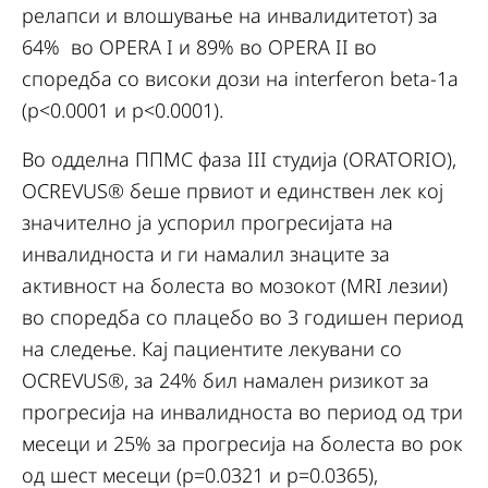
релапси и влошување на инвалидитетот) за
64% во OPERA I и 89% во OPERA II во
споредба со високи дози на interferon beta-1a
(p<0.0001 и p<0.0001).
Во одделна ППМС фаза III студија (ORATORIO),
OCREVUS® беше првиот и единствен лек кој
значително ја успорил прогресијата на
инвалидноста и ги намалил знаците за
активност на болеста во мозокот (MRI лезии)
во споредба со плацебо во 3 годишен период
на следење. Кај пациентите лекувани со
OCREVUS®, за 24% бил намален ризикот за
прогресија на инвалидноста во период од три
месеци и 25% за прогресија на болеста во рок
од шест месеци (p=0.0321 и p=0.0365),