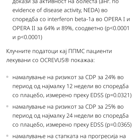
докази за активност на болеста (анг. no
evidence of disease activity, NEDA) во
споредба со interferon beta-1a во OPERA I и
OPERA II за 64% и 89%, соодветно (p<0.0001
и p<0.0001)
Клучните податоци кај ППМС пациенти
лекувани со OCREVUS® покажаа:
намалување на ризикот за CDP за 24% во
период од најмалку 12 недели во споредба
со плацебо, измерено преку EDSS (p=0.0321)
намалување на ризикот за CDP за 25% во
период од најмалку 24 недели во споредба
со плацебо, измерено преку EDSS (p=0.0365)
намалување на стапката на прогресија на