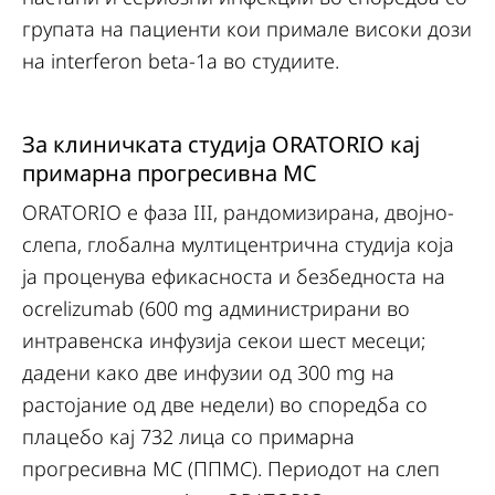
групата на пациенти кои примале високи дози
на interferon beta-1a во студиите.
За клиничката студија ORATORIO кај
примарна прогресивна МС
ORATORIO е фаза III, рандомизирана, двојно-
слепа, глобална мултицентрична студија која
ја проценува ефикасноста и безбедноста на
ocrelizumab (600 mg администрирани во
интравенска инфузија секои шест месеци;
дадени како две инфузии од 300 mg на
растојание од две недели) во споредба со
плацебо кај 732 лица со примарна
прогресивна МС (ППМС). Периодот на слеп