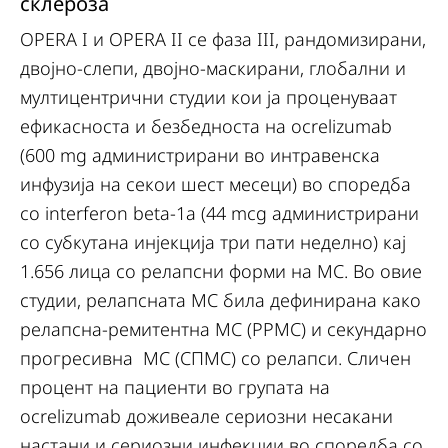
склероза
OPERA I и OPERA II се фаза III, рандомизирани,
двојно-слепи, двојно-маскирани, глобални и
мултицентрични студии кои ја проценуваат
ефикасноста и безбедноста на ocrelizumab
(600 mg администрирани во интравенска
инфузија на секои шест месеци) во споредба
со interferon beta-1a (44 mcg администрирани
со субкутана инјекција три пати неделно) кај
1.656 лица со релапсни форми на МС. Во овие
студии, релапсната МС била дефинирана како
релапсна-ремитентна МС (РРМС) и секундарно
прогресивна МС (СПМС) со релапси. Сличен
процент на пациенти во групата на
ocrelizumab доживеале сериозни несакани
настани и сериозни инфекции во споредба со