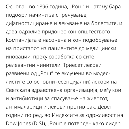
Основан во 1896 година, „Рош“ и натаму бара
подобри начини за спречување,
дијагностицирање и лекување на болестите, и
дава одржлив придонес кон општеството.
Компанијата е насочена и кон подобрување
на пристапот на пациентите до медицински
иновации, преку соработка со сите
релевантни чинители. Триесет лекови
развиени од „Рош“ се вклучени во модел-
листите со основни (есенцијални) лекови на
Светската здравствена организација, меѓу кои
и антибиотици за спасување на животот,
антималарици и лекови против рак. Девет
години по ред, во Индексите за одржливост на
Dow Jones (DJSI), „Рош“ е потврден како лидер