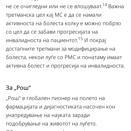
14
не се очигледни или не се влошуваат.
Важна
третманска цел кај МС е да се намали
активноста на болеста колку е можно побрзо
со цел да се забави прогресијата на
15
инвалидноста на пациентот.
И покрај
достапните третмани за модифицирање на
болеста, некои луѓе со РМС и понатаму имаат
активна болест и прогресија на инвалидноста.
За „Рош“
„Рош“ е глобален пионер на полето на
фармацијата и дијагностиката насочен кон
унапредување на науката заради
подобрување на животот на луѓето.