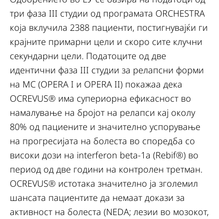
три фаза III студии од програмата ORCHESTRA
која вклучила 2388 пациенти, постигнувајќи ги
крајните примарни цели и скоро сите клучни
секундарни цели. Податоците од две
идентични фаза III студии за релапсни форми
на МС (OPERA I и OPERA II) покажаа дека
OCREVUS® има супериорна ефикасност во
намалување на бројот на релапси кај околу
80% од пациените и значително успорување
на прогресијата на болеста во споредба со
високи дози на interferon beta-1a (Rebif®) во
период од две години на контролен третман.
OCREVUS® истотака значително ја зголемил
шансата пациентите да немаат докази за
активност на болеста (NEDA; лезии во мозокот,