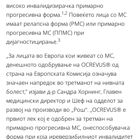
високо инвалидизирачка примарно
1,2
прогресивна форма.
Повеќето лица со МС
имаат релапсна форма (РМС) или примарно
прогресивна МС (ППМС) при
3
дијагностицирање.
„За лицата во Европа кои живеат со МС,
денешното одобрување на OCREVUS® од
страна на Европската Комисија означува
значаен напредок во третманот на нивната
болест,’’ изјави д-р Сандра Хорнинг, Главен
медицински директор и Шеф на одделот за
развој на производи во „Рош“. „OCREVUS® е
првиот лек кој е одобрен за третман на
примарно прогресивна МС, онеспособувачка
форма при која иреверзибилниот инвалидитет