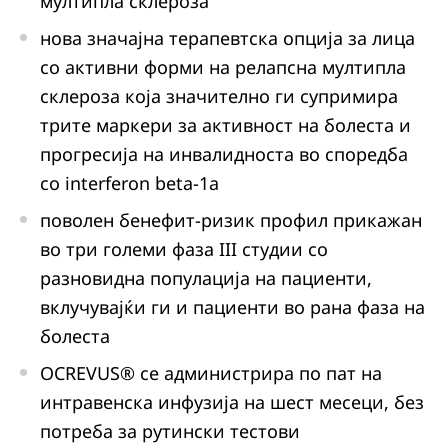
мултипла склероза
нова значајна терапевтска опција за лица
со активни форми на релапсна мултипла
склероза која значително ги супримира
трите маркери за активност на болеста и
прогресија на инвалидноста во споредба
со interferon beta-1a
поволен бенефит-ризик профил прикажан
во три големи фаза III студии со
разновидна популација на пациенти,
вклучувајќи ги и пациенти во рана фаза на
болеста
OCREVUS® се администрира по пат на
интравенска инфузија на шест месеци, без
потреба за рутински тестови