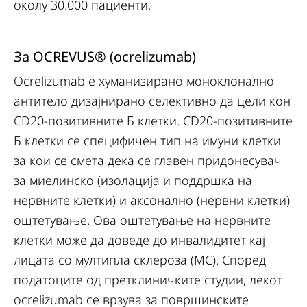
околу 30.000 пациенти.
За OCREVUS® (ocrelizumab)
Ocrelizumab e хуманизирано моноклонално
антитело дизајнирано селективно да цели кон
CD20-позитивните Б клетки. CD20-позитивните
Б клетки се специфичен тип на имуни клетки
за кои се смета дека се главен придонесувач
за миелинско (изолација и поддршка на
нервните клетки) и аксонално (нервни клетки)
оштетување. Ова оштетување на нервните
клетки може да доведе до инвалидитет кај
лицата со мултипла склероза (МС). Според
податоците од претклиничките студии, лекот
ocrelizumab се врзува за површинските