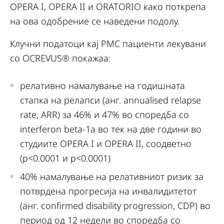
OPERA I, OPERA II и ORATORIO како поткрепа
на ова одобрение се наведени подолу.
Клучни податоци кај РМС пациенти лекувани
со OCREVUS® покажаа:
релативно намалување на годишната
стапка на релапси (анг. annualised relapse
rate, ARR) за 46% и 47% во споредба со
interferon beta-1a во тек на две години во
студиите OPERA I и OPERA II, соодветно
(p<0.0001 и p<0.0001)
40% намалување на релативниот ризик за
потврдена прогресија на инвалидитетот
(анг. confirmed disability progression, CDP) во
период од 12 недели во споредба со