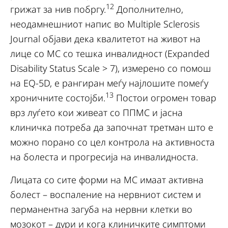
12
грижат за нив побргу.
Дополнително,
неодамнешниот напис во Multiple Sclerosis
Journal објави дека квалитетот на живот на
лице со МС со тешка инвалидност (Expanded
Disability Status Scale > 7), измерено со помош
на EQ-5D, е рангиран меѓу најлошите помеѓу
13
хроничните состојби.
Постои огромен товар
врз луѓето кои живеат со ППМС и јасна
клиничка потреба да започнат третман што е
можно порано со цел контрола на активноста
на болеста и прогресија на инвалидноста.
Лицата со сите форми на МС имаат активна
болест – воспаление на нервниот систем и
перманентна загуба на нервни клетки во
мозокот – дури и кога клиничките симптоми