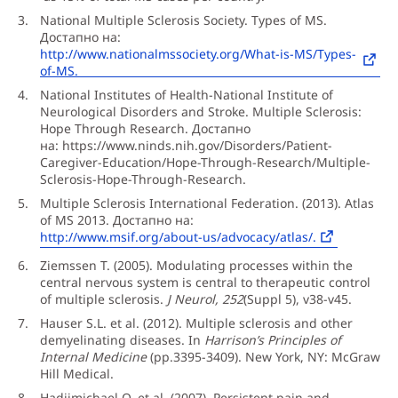
National Multiple Sclerosis Society. Types of MS.
Достапно на:
http://www.nationalmssociety.org/What-is-MS/Types-
of-MS.
National Institutes of Health-National Institute of
Neurological Disorders and Stroke. Multiple Sclerosis:
Hope Through Research. Достапно
на: https://www.ninds.nih.gov/Disorders/Patient-
Caregiver-Education/Hope-Through-Research/Multiple-
Sclerosis-Hope-Through-Research.
Multiple Sclerosis International Federation. (2013). Atlas
of MS 2013. Достапно на:
http://www.msif.org/about-us/advocacy/atlas/.
Ziemssen T. (2005). Modulating processes within the
central nervous system is central to therapeutic control
of multiple sclerosis.
J Neurol, 252
(Suppl 5), v38-v45.
Hauser S.L. et al. (2012). Multiple sclerosis and other
demyelinating diseases. In
Harrison’s Principles of
Internal Medicine
(pp.3395-3409). New York, NY: McGraw
Hill Medical.
Hadjimichael O. et al. (2007). Persistent pain and