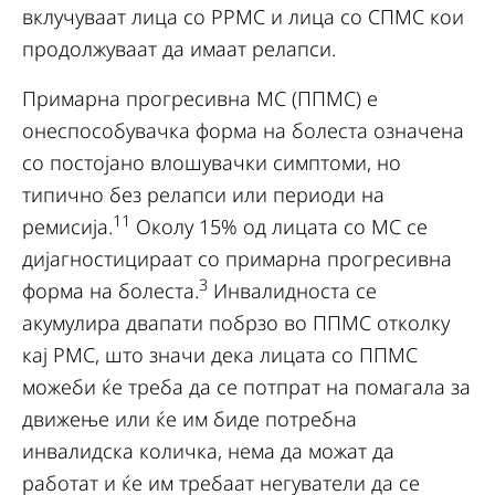
вклучуваат лица со РРМС и лица со СПМС кои
продолжуваат да имаат релапси.
Примарна прогресивна МС (ППМС) е
онеспособувачка форма на болеста означена
со постојано влошувачки симптоми, но
типично без релапси или периоди на
11
ремисија.
Околу 15% од лицата со МС се
дијагностицираат со примарна прогресивна
3
форма на болеста.
Инвалидноста се
акумулира двапати побрзо во ППМС отколку
кај РМС, што значи дека лицата со ППМС
можеби ќе треба да се потпрат на помагала за
движење или ќе им биде потребна
инвалидска количка, нема да можат да
работат и ќе им требаат негуватели да се