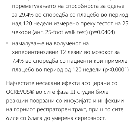
пореметувањето на способноста за одење
за 29.4% во споредба со плацебо во период
над 120 недели измерено преку тестот на 25
чекори (анг. 25-foot walk test) (p=0.0404)
намалување на волуменот на
хиперинтензивни Т2 лезии во мозокот за
7.4% во споредба со пациенти кои примиле
плацебо во период од 120 недели (p<0.0001)
Најчестите несакани ефекти асоцирани со
OCREVUS® во сите фаза III студии биле
реакции поврзани со инфузијата и инфекции
на горниот респраторен тракт, при што сите
биле со блага до умерена сериозност.