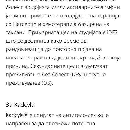
болест во дојката и/или аксиларните лимфни
јазли по примање на неоадјувантна терапија
со Herceptin и хемотерапија базирана на
таксани. Примарната цел на студијата е iDFS
што се дефинира како време од
рандомизација до повторна појава на
инвазивен рак на дојка или смрт од било која
причина. Секундарните цели вклучуваат
преживување без болест (DFS) и вкупно
преживување (OS).
За Kadcyla
Кadcyla® е конјугат на антитело-лек кој е
направен за да овозможи потентна