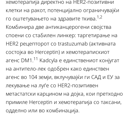
хемотерапија директно на HER2-позитивни
клетки на ракот, потенцијално ограничувајќи
1,2
го оштетувањето на здравите ткива.
Комбинира две антиканцерогени својства
споени со стабилен линкер: таргетирање на
HER2 рецепторот со trastuzumab (активната
состојка во Herceptin) и хемотерапискиот
11
агенс DM1.
Kadcyla е единствениот конјугат
на антитело-лек одобрен како единствен
агенс во 104 земји, вклучувајќи ги САД и ЕУ за
лекување на луѓе со HER2-позитивен
метастатски карцином на дојка, кои претходно
примиле Herceptin и хемотерапија со таксани,
одделно или во комбинација.