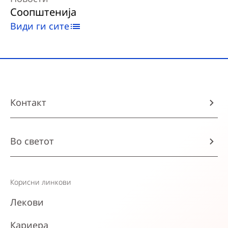
Соопштенија
Види ги сите
Контакт
Во светот
Корисни линкови
Лекови
Кариера