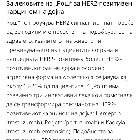
За лековите на „Рош“ за HER2-позитивен
карцином на дојка
Рош“ го проучува HER2 сигналниот пат повеќе
од 30 години и е посветен на подобрување на
здравјето, квалитетот на животот и
преживувањето на пациентите со рана и
напредната HER2-позитивна болест. HER2-
позитивниот рак на дојка е особено
агресивна форма на болест која се јавува кај
12
околу 15-20% од пациентите.
„Рош“ има
развиено три иновативни лекa кои помогнале
да се трансформира третманот на HER2-
позитивниот карцином на дојка: Herceptin
(trastuzumab), Perjeta (pertuzumab) и Kadcyla
(trastuzumab emtansine). Подобноста за