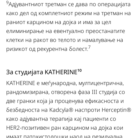
9
Адјувантниот третман се дава по операцијата
како дел од комплетниот режим на третман на
раниот карцином на дојка и има за цел
елиминирање на евентуално преостанатите
клетки на ракот во телото и намалување на
7
ризикот од рекурентна болест.
За студијата KATHERINE¹⁰
KATHERINE е меѓународна, мултицентрична,
рандомизирана, отворена фаза III студија со
две гранки која ја проценува ефикасноста и
безбедноста на Kadcyla® наспроти Herceptin®
како адјувантна терапија кај пациенти со
HER2-позитивен ран карцином на дојка кои
имаат патохистолошки наод на резидуална