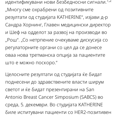
1,2
идентификувани нови безбедносни сигнали.
„Многу сме охрабрени од позитивните
резултати од студијата KATHERINE“, изјави д-р
Сандра Хорнинг, Главен медицински директор
и Шеф на одделот за развој на производи во
„Рош“. „Со нетрпение очекуваме дискусија со
регулаторните органи со цел да се донесе
оваа нова третманска опција за пациентите
што е можно поскоро.“
Целосните резултати од студијата ќе бидат
поднесени до здравствените власти ширум
светот и ќе бидат презентирани на San
Antonio Breast Cancer Simposium (SABCS) во
среда, 5. декември. Во студијата KATHERINE
биле испитувани пациенти со HER2-позитивен