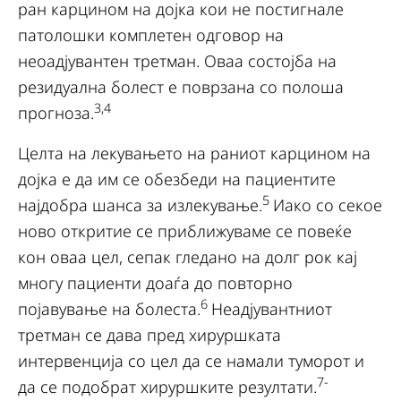
ран карцином на дојка кои не постигнале
патолошки комплетен одговор на
неоадјувантен третман. Оваа состојба на
резидуална болест е поврзана со полоша
3,4
прогноза.
Целта на лекувањето на раниот карцином на
дојка е да им се обезбеди на пациентите
5
најдобра шанса за излекување.
Иако со секое
ново откритие се приближуваме се повеќе
кон оваа цел, сепак гледано на долг рок кај
многу пациенти доаѓа до повторно
6
појавување на болеста.
Неадјувантниот
третман се дава пред хируршката
интервенција со цел да се намали туморот и
7-
да се подобрат хируршките резултати.