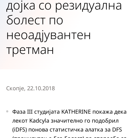
дојка со резидуална
болест по
неоадјувантен
третман
Скопје, 22.10.2018
Фаза III cтудијата KATHERINE покажа дека
лекот Kadcyla значително го подобрил
(iDFS) понова статистичка алатка за DFS