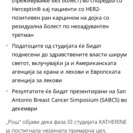
(преживување без болест) во споредба со
Herceptin® кај пациенти со HER2-
позитивен ран карцином на дојка со
резидуална болест по неоадјувантен
третман
Податоците од студијата ќе бидат
поднесени до здравствените власти ширум
светот, вклучувајќи ја и Aмериканската
агенција за храна и лекови и Европската
агенција за лекови
Резултатите ќе бидат презентирани на San
Antonio Breast Cancer Simposium (SABCS) во
декември
„Рош“ објави дека фаза III студијата KATHERINE
ја постигнала нејзината примарна цел,