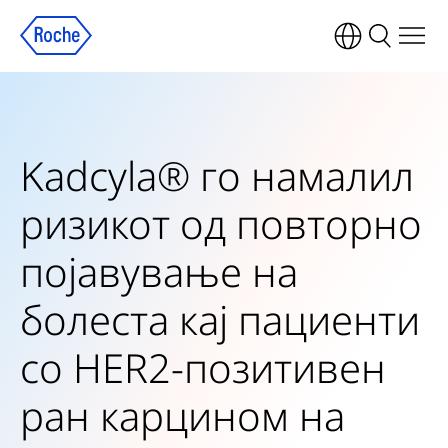
Kadcyla® го намалил
ризикот од повторно
појавување на
болеста кај пациенти
со HER2-позитивен
ран карцином на