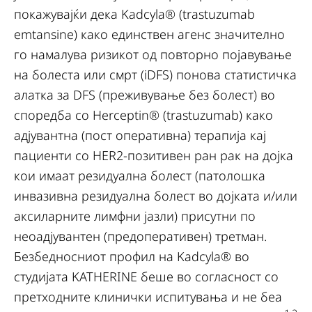
покажувајќи дека Kadcyla® (trastuzumab
emtansine) како единствен агенс значително
го намалува ризикот од повторно појавување
на болеста или смрт (iDFS) понова статистичка
алатка за DFS (преживување без болест) во
споредба со Herceptin® (trastuzumab) како
адјувантна (пост оперативна) терапија кај
пациенти со HER2-позитивен ран рак на дојка
кои имаат резидуална болест (патолошка
инвазивна резидуална болест во дојката и/или
аксиларните лимфни јазли) присутни по
неоадјувантен (предоперативен) третман.
Безбедносниот профил на Kadcyla® во
студијата KATHERINE беше во согласност со
претходните клинички испитувања и не беа