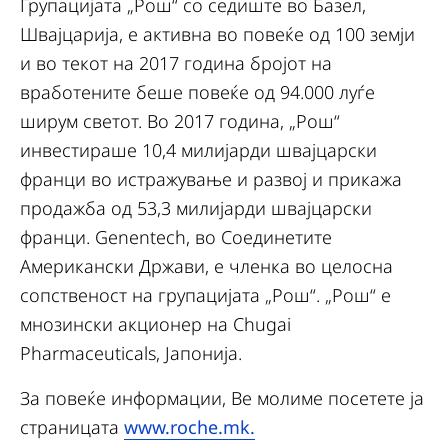
Групацијата „Рош“ со седиште во Базел,
Швајцарија, е активна во повеќе од 100 земји
и во текот на 2017 година бројот на
вработените беше повеќе од 94.000 луѓе
ширум светот. Во 2017 година, „Рош“
инвестираше 10,4 милијарди швајцарски
франци во истражување и развој и прикажа
продажба од 53,3 милијарди швајцарски
франци. Genentech, во Соединетите
Американски Држави, е членка во целосна
сопственост на групацијата „Рош“. „Рош“ е
мнозински акционер на Chugai
Pharmaceuticals, Јапонија.
За повеќе информации, Ве молиме посетете ја
страницата
www.roche.mk.