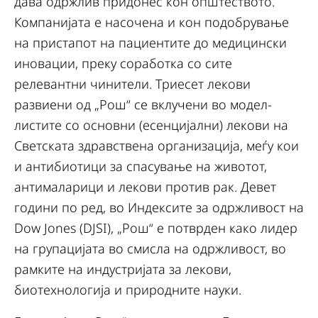
дава одржлив придонес кон општеството.
Компанијата е насочена и кон подобрување
на пристапот на пациентите до медицински
иновации, преку соработка со сите
релевантни чинители. Триесет лекови
развиени од „Рош“ се вклучени во модел-
листите со основни (есенцијални) лекови на
Светската здравствена организација, меѓу кои
и антибиотици за спасување на животот,
антималарици и лекови против рак. Девет
години по ред, во Индексите за одржливост на
Dow Jones (DJSI), „Рош“ е потврден како лидер
на групацијата во смисла на одржливост, во
рамките на индустријата за лекови,
биотехнологија и природните науки.