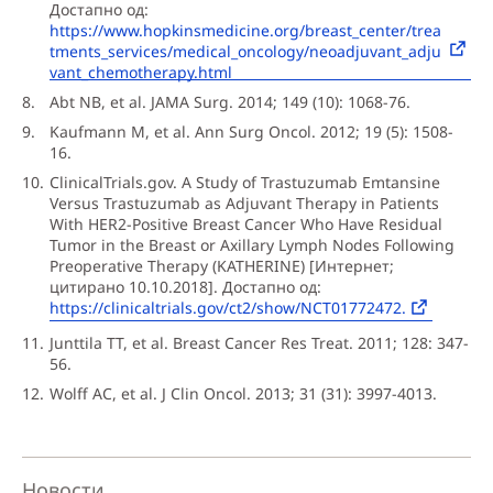
Достапно од:
https://www.hopkinsmedicine.org/breast_center/trea
tments_services/medical_oncology/neoadjuvant_adju
vant_chemotherapy.html
Abt NB, et al. JAMA Surg. 2014; 149 (10): 1068-76.
Kaufmann M, et al. Ann Surg Oncol. 2012; 19 (5): 1508-
16.
ClinicalTrials.gov. A Study of Trastuzumab Emtansine
Versus Trastuzumab as Adjuvant Therapy in Patients
With HER2-Positive Breast Cancer Who Have Residual
Tumor in the Breast or Axillary Lymph Nodes Following
Preoperative Therapy (KATHERINE) [Интернет;
цитирано 10.10.2018]. Достапно од:
https://clinicaltrials.gov/ct2/show/NCT01772472.
Junttila TT, et al. Breast Cancer Res Treat. 2011; 128: 347-
56.
Wolff AC, et al. J Clin Oncol. 2013; 31 (31): 3997-4013.
Новости