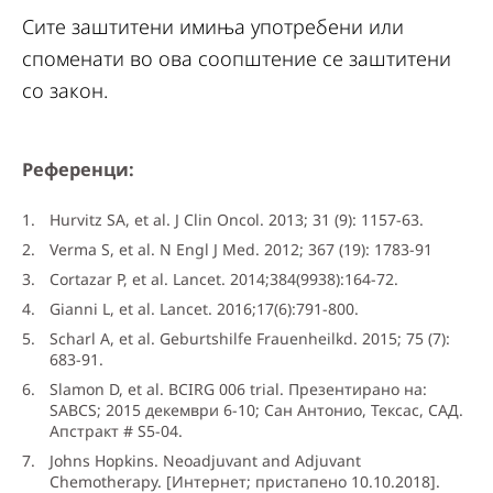
Сите заштитени имиња употребени или
споменати во ова соопштение се заштитени
со закон.
Референци:
Hurvitz SA, et al. J Clin Oncol. 2013; 31 (9): 1157-63.
Verma S, et al. N Engl J Med. 2012; 367 (19): 1783-91
Cortazar P, et al. Lancet. 2014;384(9938):164-72.
Gianni L, et al. Lancet. 2016;17(6):791-800.
Scharl A, et al. Geburtshilfe Frauenheilkd. 2015; 75 (7):
683-91.
Slamon D, et al. BCIRG 006 trial. Презентирано на:
SABCS; 2015 декември 6-10; Сан Антонио, Тексас, САД.
Апстракт # S5-04.
Johns Hopkins. Neoadjuvant and Adjuvant
Chemotherapy. [Интернет; пристапено 10.10.2018].