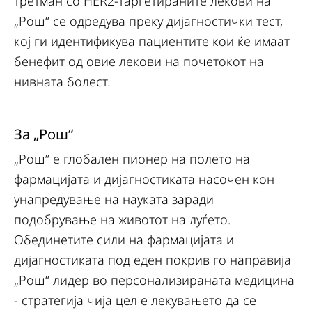
третман со HER2-таргетираните лекови на
„Рош“ се одредува преку дијагностички тест,
кој ги идентификува пациентите кои ќе имаат
бенефит од овие лекови на почетокот на
нивната болест.
За „Рош“
„Рош“ е глобален пионер на полето на
фармацијата и дијагностиката насочен кон
унапредување на науката заради
подобрување на животот на луѓето.
Обединетите сили на фармацијата и
дијагностиката под еден покрив го направија
„Рош“ лидер во персонализираната медицина
- стратегија чија цел е лекувањето да се