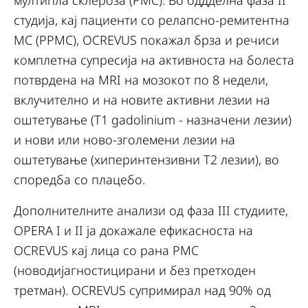
мултипла склероза (РМС). Во оддделна фаза II
студија, кај пациенти со релапсно-ремитентна
МС (РРМС), OCREVUS покажал брза и речиси
комплетна супресија на активноста на болеста
потврдена на MRI на мозокот по 8 недели,
вклучително и на новите активни лезии на
оштетување (T1 gadolinium - назначени лезии)
и нови или ново-зголемени лезии на
оштетување (хиперинтензивни T2 лезии), во
споредба со плацебо.
Дополнителните анализи од фаза III студиите,
OPERA I и II ја докажале ефикасноста на
OCREVUS кај лица со рана РМС
(новодијагностицирани и без претходен
третман). OCREVUS супримирал над 90% од