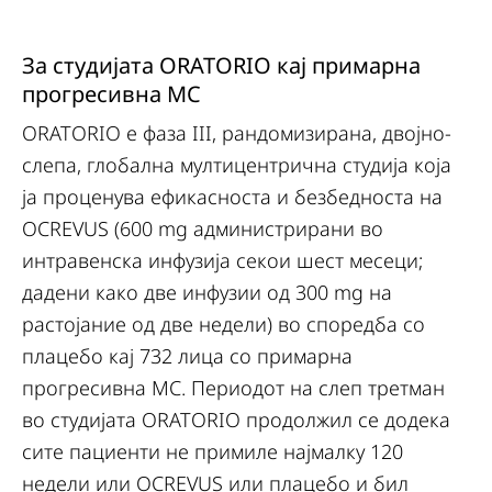
За студијата ORATORIO кај примарна
прогресивна МС
ORATORIO е фаза III, рандомизирана, двојно-
слепа, глобална мултицентрична студија која
ја проценува ефикасноста и безбедноста на
OCREVUS (600 mg администрирани во
интравенска инфузија секои шест месеци;
дадени како две инфузии од 300 mg на
растојание од две недели) во споредба со
плацебо кај 732 лица со примарна
прогресивна МС. Периодот на слеп третман
во студијата ORATORIO продолжил се додека
сите пациенти не примиле најмалку 120
недели или OCREVUS или плацебо и бил