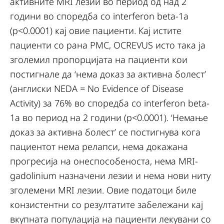
активните MRI лезии во период од над 2
години во споредба со interferon beta-1a
(p<0.0001) кај овие пациенти. Кај истите
пациенти со рана РМС, OCREVUS исто така ја
зголемил пропорцијата на пациенти кои
постигнале да ‘нема доказ за активна болест’
(англиски NEDA = No Evidence of Disease
Activity) за 76% во споредба со interferon beta-
1a во период на 2 години (p<0.0001). ‘Немање
доказ за активна болест’ се постигнува кога
пациентот нема релапси, нема докажана
прогресија на онеспособеноста, нема MRI-
gadolinium назначени лезии и нема нови ниту
зголемени MRI лезии. Овие податоци биле
конзистентни со резултатите забележани кај
вкупната популација на пациенти лекувани со