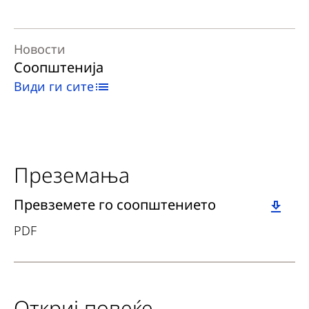
Новости
Соопштенија
Види ги сите
Преземања
Download
Превземете го соопштението
PDF
Откриј повеќе