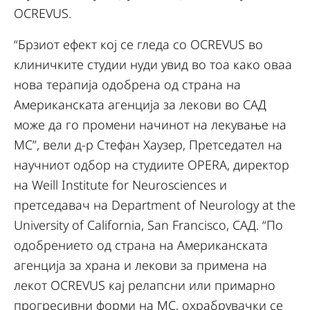
OCREVUS.
“Брзиот ефект кој се гледа со OCREVUS во
клиничките студии нуди увид во тоа како оваа
нова терапија одобрена од страна на
Американската агенција за лекови во САД
може да го промени начинот на лекување на
МС”, вели д-р Стефан Хаузер, Претседател на
научниот одбор на студиите OPERA, директор
на Weill Institute for Neurosciences и
претседавач на Department of Neurology at the
University of California, San Francisco, САД. “По
одобрението од страна на Американската
агенција за храна и лекови за примена на
лекот OCREVUS кај релапсни или примарно
прогресивни форми на МС, охрабрувачки се