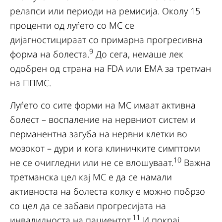
релапси или периоди на ремисија. Околу 15
проценти од луѓето со МС се
дијагностицираат со примарна прогресивна
9
форма на болеста.
До сега, немаше лек
одобрен од страна на FDA или ЕМА за третман
на ППМС.
Луѓето со сите форми на МС имаат активна
болест – воспаление на нервниот систем и
перманентна загуба на нервни клетки во
мозокот – дури и кога клиничките симптоми
10
не се очигледни или не се влошуваат.
Важна
третманска цел кај МС е да се намали
активноста на болеста колку е можно побрзо
со цел да се забави прогресијата на
11
инвалидноста на пациентот.
И покрај