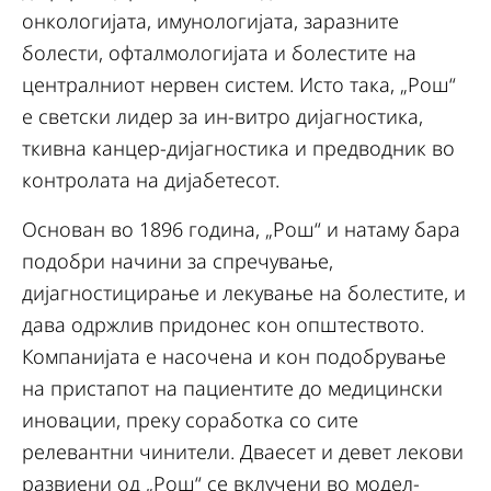
онкологијата, имунологијата, заразните
болести, офталмологијата и болестите на
централниот нервен систем. Исто така, „Рош“
е светски лидер за ин-витро дијагностика,
ткивна канцер-дијагностика и предводник во
контролата на дијабетесот.
Основан во 1896 година, „Рош“ и натаму бара
подобри начини за спречување,
дијагностицирање и лекување на болестите, и
дава одржлив придонес кон општеството.
Компанијата е насочена и кон подобрување
на пристапот на пациентите до медицински
иновации, преку соработка со сите
релевантни чинители. Дваесет и девет лекови
развиени од „Рош“ се вклучени во модел-