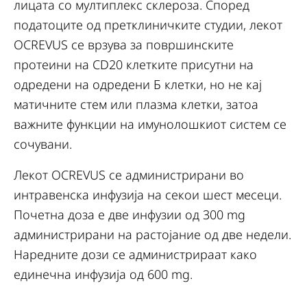
лицата со мултиплекс склероза. Според
податоците од претклиничките студии, лекот
OCREVUS се врзува за површинските
протеини на СD20 клетките присутни на
одредени на одредени Б клетки, но не кај
матичните стем или плазма клетки, затоа
важните функции на имунолошкиот систем се
сочувани.
Лекот OCREVUS се администрирани во
интравенска инфузија на секои шест месеци.
Почетна доза е две инфузии од 300 mg
администрирани на растојание од две недели.
Наредните дози се администрираат како
единечна инфузија од 600 mg.