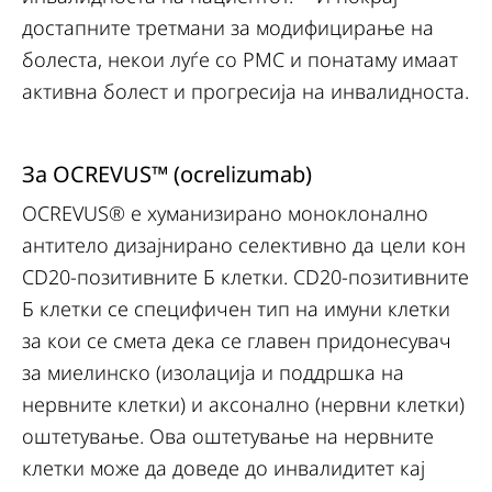
достапните третмани за модифицирање на
болеста, некои луѓе со РМС и понатаму имаат
активна болест и прогресија на инвалидноста.
За OCREVUS™ (ocrelizumab)
OCREVUS® e хуманизирано моноклонално
антитело дизајнирано селективно да цели кон
CD20-позитивните Б клетки. CD20-позитивните
Б клетки се специфичен тип на имуни клетки
за кои се смета дека се главен придонесувач
за миелинско (изолација и поддршка на
нервните клетки) и аксонално (нервни клетки)
оштетување. Ова оштетување на нервните
клетки може да доведе до инвалидитет кај