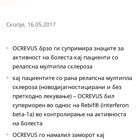
Скопје, 16.05.2017
OCREVUS брзо ги супримира знаците за
активност на болеста кај пациенти со
релапсна мултипла склероза
кај пациентите со рана релапсна мултипла
склероза (новодијагностицирани и без
претходно лекување) – OCREVUS бил
супериорен во однос на Rebif® (interferon
beta-1a) во контролирање на активноста
на болеста
OCREVUS го намалил заморот кај