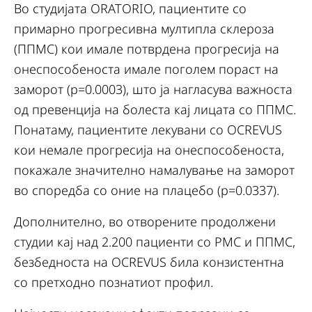
Во студијата ORATORIO, пациентите со
примарно прогресивна мултипла склероза
(ППМС) кои имале потврдена прогресија на
онеспособеноста имале поголем пораст на
заморот (p=0.0003), што ја нагласува важноста
од превенција на болеста кај лицата со ППМС.
Понатаму, пациентите лекувани со OCREVUS
кои немале прогресија на онеспособеноста,
покажале значително намалување на заморот
во споредба со оние на плацебо (p=0.0337).
Дополнително, во отворените продолжени
студии кај над 2.200 пациенти со РМС и ППМС,
безбедноста на OCREVUS била конзистентна
со претходно познатиот профил.