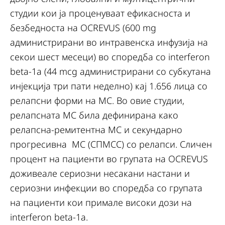
студии кои ја проценуваат ефикасноста и
безбедноста на OCREVUS (600 mg
администрирани во интравенска инфузија на
секои шест месеци) во споредба со interferon
beta-1a (44 mcg администрирани со субкутана
инјекција три пати неделно) кај 1.656 лица со
релапсни форми на МС. Во овие студии,
релапсната МС била дефинирана како
релапсна-ремитентна МС и секундарно
прогресивна МС (СПМСС) со релапси. Сличен
процент на пациенти во групата на OCREVUS
доживеале сериозни несакани настани и
сериозни инфекции во споредба со групата
на пациенти кои примале високи дози на
interferon beta-1a.