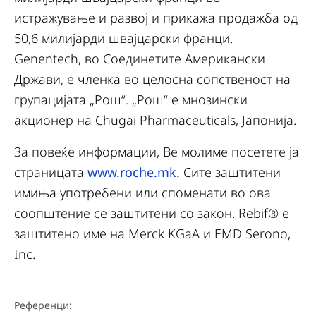
истражување и развој и прикажа продажба од
50,6 милијарди швајцарски франци.
Genentech, во Соединетите Американски
Држави, е членка во целосна сопственост на
групацијата „Рош“. „Рош“ е мнозински
акционер на Chugai Pharmaceuticals, Јапонија.
За повеќе информации, Ве молиме посетете ја
страницата
www.roche.mk.
Сите заштитени
имиња употребени или споменати во ова
соопштение се заштитени со закон. Rebif® е
заштитено име на Merck KGaA и EMD Serono,
Inc.
Референци: