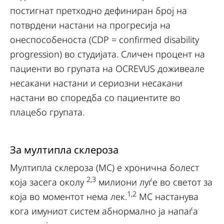
постигнат претходно дефиниран број на
потврдени настани на прогресија на
онеспособеноста (CDP = confirmed disability
progression) во студијата. Сличен процент на
пациенти во групата на OCREVUS доживеале
несакани настани и сериозни несакани
настани во споредба со пациентите во
плацебо групата.
За мултипла склероза
Мултипла склероза (МС) е хронична болест
2,3
која засега околу
милиони луѓе во светот за
1,2
која во моментот нема лек.
МС настанува
кога имуниот систем абнормално ја напаѓа