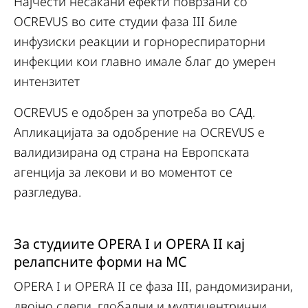
Најчести несакани ефекти поврзани со
OCREVUS во сите студии фаза III биле
инфузиски реакции и горнореспираторни
инфекции кои главно имале благ до умерен
интензитет
OCREVUS е одобрен за употреба во САД.
Апликацијата за одобрение на OCREVUS е
валидизирана од страна на Европската
агенција за лекови и во моментот се
разгледува.
За студиите OPERA I и OPERA II кај
релапсните форми на МС
OPERA I и OPERA II се фаза III, рандомизирани,
двојно слепи, глобални и мултицентрични