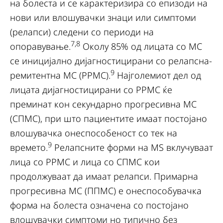
на болеста и се карактеризира со епизоди на
нови или влошувачки знаци или симптоми
(релапси) следени со периоди на
7,8
опоравување.
Околу 85% од лицата со МС
се иницијално дијагностицирани со релапсна-
9
ремитентна МС (РРМС).
Најголемиот дел од
лицата дијагностицирани со РРМС ќе
преминат кон секундарно прогресивна МС
(СПМС), при што пациентите имаат постојано
влошувачка онеспособеност со тек на
9
времето.
Релапсните форми на MS вклучуваат
лица со РРМС и лица со СПМС кои
продолжуваат да имаат релапси. Примарна
прогресивна МС (ППМС) е онеспособувачка
форма на болеста означена со постојано
влошувачки симптоми но типично без