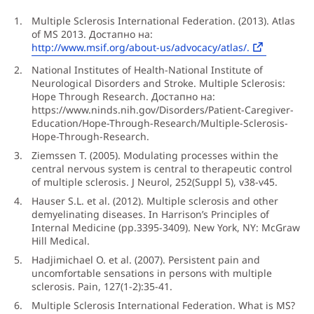
Multiple Sclerosis International Federation. (2013). Atlas
of MS 2013. Достапно на:
http://www.msif.org/about-us/advocacy/atlas/.
National Institutes of Health-National Institute of
Neurological Disorders and Stroke. Multiple Sclerosis:
Hope Through Research. Достапно на:
https://www.ninds.nih.gov/Disorders/Patient-Caregiver-
Education/Hope-Through-Research/Multiple-Sclerosis-
Hope-Through-Research.
Ziemssen T. (2005). Modulating processes within the
central nervous system is central to therapeutic control
of multiple sclerosis. J Neurol, 252(Suppl 5), v38-v45.
Hauser S.L. et al. (2012). Multiple sclerosis and other
demyelinating diseases. In Harrison’s Principles of
Internal Medicine (pp.3395-3409). New York, NY: McGraw
Hill Medical.
Hadjimichael O. et al. (2007). Persistent pain and
uncomfortable sensations in persons with multiple
sclerosis. Pain, 127(1-2):35-41.
Multiple Sclerosis International Federation. What is MS?