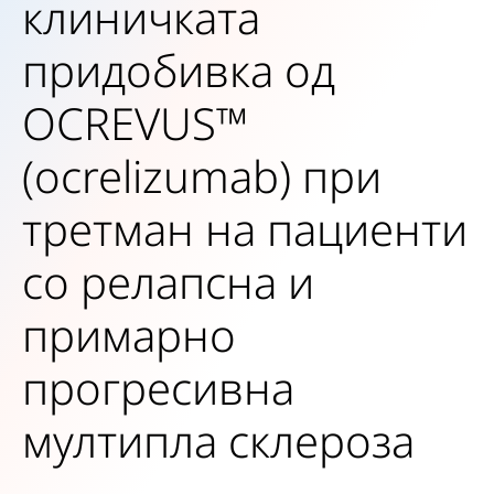
клиничката
придобивка од
OCREVUS™
(ocrelizumab) при
третман на пациенти
со релапсна и
примарно
прогресивна
мултипла склероза