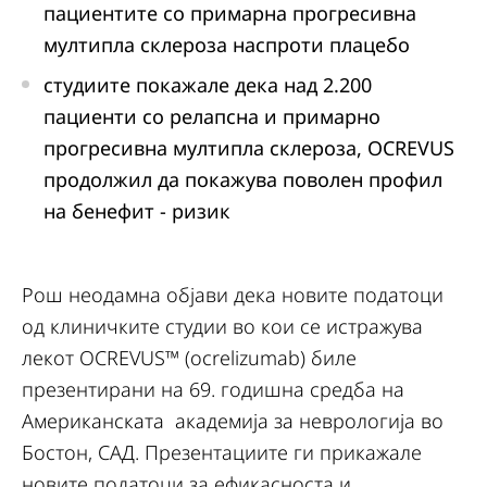
пациентите со примарна прогресивна
мултипла склероза наспроти плацебо
студиите покажале дека над 2.200
пациенти со релапсна и примарно
прогресивна мултипла склероза, OCREVUS
продолжил да покажува поволен профил
на бенефит - ризик
Рош неодамна објави дека новите податоци
од клиничките студии во кои се истражува
лекот OCREVUS™ (ocrelizumab) биле
презентирани на 69. годишна средба на
Американската академија за неврологија во
Бостон, САД. Презентациите ги прикажале
новите податоци за ефикасноста и