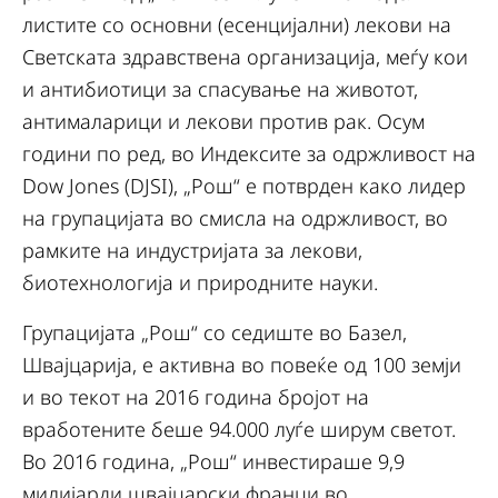
листите со основни (есенцијални) лекови на
Светската здравствена организација, меѓу кои
и антибиотици за спасување на животот,
антималарици и лекови против рак. Осум
години по ред, во Индексите за одржливост на
Dow Jones (DJSI), „Рош“ е потврден како лидер
на групацијата во смисла на одржливост, во
рамките на индустријата за лекови,
биотехнологија и природните науки.
Групацијата „Рош“ со седиште во Базел,
Швајцарија, е активна во повеќе од 100 земји
и во текот на 2016 година бројот на
вработените беше 94.000 луѓе ширум светот.
Во 2016 година, „Рош“ инвестираше 9,9
милијарди швајцарски франци во