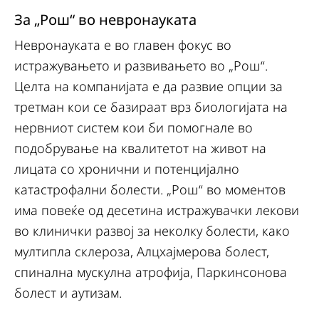
За „Рош“ во невронауката
Невронауката е во главен фокус во
истражувањето и развивањето во „Рош“.
Целта на компанијата е да развие опции за
третман кои се базираат врз биологијата на
нервниот систем кои би помогнале во
подобрување на квалитетот на живот на
лицата со хронични и потенцијално
катастрофални болести. „Рош“ во моментов
има повеќе од десетина истражувачки лекови
во клинички развој за неколку болести, како
мултипла склероза, Алцхајмерова болест,
спинална мускулна атрофија, Паркинсонова
болест и аутизам.