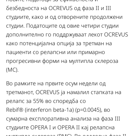
безбедноста на OCREVUS од фаза II и III
студиите, како и од отворените продолжени
студии. Податоците од овие четири студии
дополнително го поддржуваат лекот OCREVUS
како потенцијална опција за третман на
пациенти со релапсни или примарно
прогресивни форми на мултипла склероза
(МС).
Во рамките на првите осум недели од
третманот, OCREVUS ја намалил стапката на
релапс за 55% во споредба со
Rebif®
(interferon beta-1a) (p=0.0045), во
сумарна експлоративна анализа на фаза III
студиите OPERA I и OPERA II кај релапсна