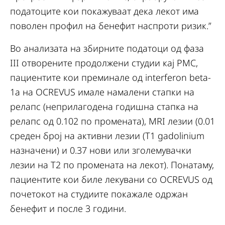
податоците кои покажуваат дека лекот има
поволен профил на бенефит наспроти ризик.”
Во анализата на збирните податоци од фаза
III отворените продолжени студии кај РМС,
пациентите кои преминале од interferon beta-
1a на OCREVUS имале намалени стапки на
релапс (неприлагодена годишна стапка на
релапс од 0.102 по промената), MRI лезии (0.01
среден број на активни лезии (T1 gadolinium
назначени) и 0.37 нови или зголемувачки
лезии на T2 по промената на лекот). Понатаму,
пациентите кои биле лекувани со OCREVUS од
почетокот на студиите покажале одржан
бенефит и после 3 години.