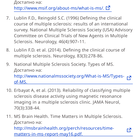
Достапно на:
http://www.msif.org/about-ms/what-is-ms/.
Lublin F.D., Reingold S.C. (1996) Defining the clinical
course of multiple sclerosis: results of an international
survey. National Multiple Sclerosis Society (USA) Advisory
Committee on Clinical Trials of New Agents in Multiple
Sclerosis. Neurology, 46(4):907–11.
Lublin F.D. et al. (2014). Defining the clinical course of
multiple sclerosis. Neurology, 83(3):278-86.
National Multiple Sclerosis Society. Types of MS.
Достапно на:
http://www.nationalmssociety.org/What-is-MS/Types-
of-MS.
Erbayat A, et al. (2013). Reliability of classifying multiple
sclerosis disease activity using magnetic resonance
imaging in a multiple sclerosis clinic. JAMA Neurol,
70(3):338-44.
MS Brain Health. Time Matters in Multiple Sclerosis.
Достапно на:
http://msbrainhealth.org/perch/resources/time-
matters-in-ms-report-may16.pdf.