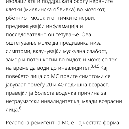
изолацијата и поддршката околу нервните
клетки (миелинска обвивка) во мозокот,
рбетниот мозок и оптичките нерви,
предивикувајќи инфламација и
последователно оштетување. Ова
оштетување може да предизвика низа
симптоми, вклучувајќи мускулна слабост,
замор и потешкотии во видот, и може со тек
3,4,5
на време да води до инвалидитет.
Кај
повеќето лица со МС првите симптоми се
јавуваат помеѓу 20 и 40 годишна возраст,
правејќи ја болеста водечка причина за
нетрауматски инвалидитет кај млади возрасни
6
лица.
Релапсна-ремитентна МС е најчестата форма