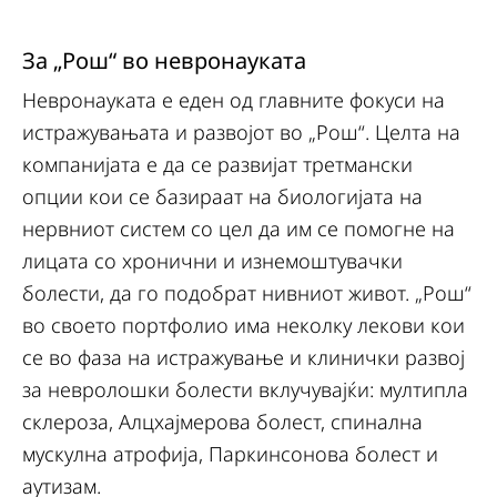
За „Рош“ во невронауката
Невронауката е еден од главните фокуси на
истражувањата и развојот во „Рош“. Целта на
компанијата е да се развијат третмански
опции кои се базираат на биологијата на
нервниот систем со цел да им се помогне на
лицата со хронични и изнемоштувачки
болести, да го подобрат нивниот живот. „Рош“
во своето портфолио има неколку лекови кои
се во фаза на истражување и клинички развој
за невролошки болести вклучувајќи: мултипла
склероза, Алцхајмерова болест, спинална
мускулна атрофија, Паркинсонова болест и
аутизам.