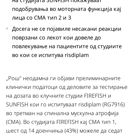
на студијата SUNFISH покажуваат
подобрувања во моторната функција кај
лица со СМА тип 2 и 3
Досега не се појавиле несакани реакции
поврзани со лекот кои довеле до
повлекување на пациентите од студиите
во кои се испитува risdiplam
„Рош“ неодамна ги објави прелиминарните
клинички податоци од деловите за тестирање
на дозата во клучните студии FIREFISH и
SUNFISH кои го испитуваат risdiplam (RG7916)
во третман на спинална мускулна атрофија
(СМА). Во студијата FIREFISH кај СМА тип 1,
шест од 14 доенчиња (43%) можеле да седат