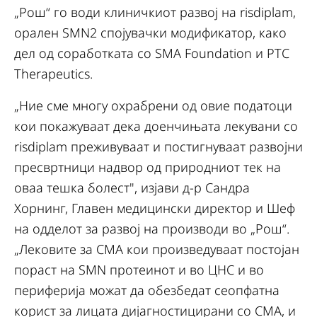
„Рош“ го води клиничкиот развој на risdiplam,
орален SMN2 спојувачки модификатор, како
дел од соработката со SMA Foundation и PTC
Therapeutics.
„Ние сме многу охрабрени од овие податоци
кои покажуваат дека доенчињата лекувани со
risdiplam преживуваат и постигнуваат развојни
пресвртници надвор од природниот тек на
оваа тешка болест", изјави д-р Сандра
Хорнинг, Главен медицински директор и Шеф
на одделот за развој на производи во „Рош“.
„Лековите за СМА кои произведуваат постојан
пораст на SMN протеинот и во ЦНС и во
периферија можат да обезбедат сеопфатна
корист за лицата дијагностицирани со СМА, и