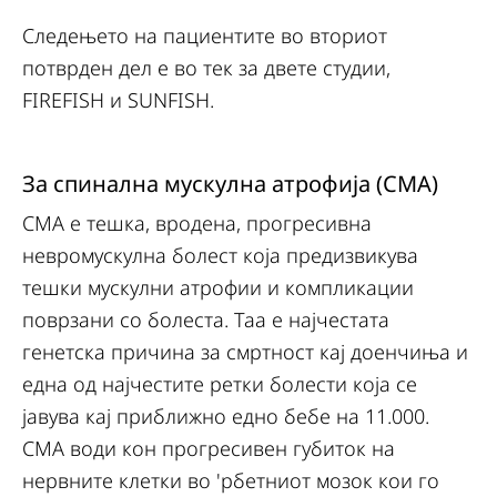
Следењето на пациентите во вториот
потврден дел е во тек за двете студии,
FIREFISH и SUNFISH.
За спинална мускулна атрофија (СМА)
СМА е тешка, вродена, прогресивна
невромускулна болест која предизвикува
тешки мускулни атрофии и компликации
поврзани со болеста. Таа е најчестата
генетска причина за смртност кај доенчиња и
една од најчестите ретки болести која се
јавува кај приближно едно бебе на 11.000.
СМА води кон прогресивен губиток на
нервните клетки во 'рбетниот мозок кои го