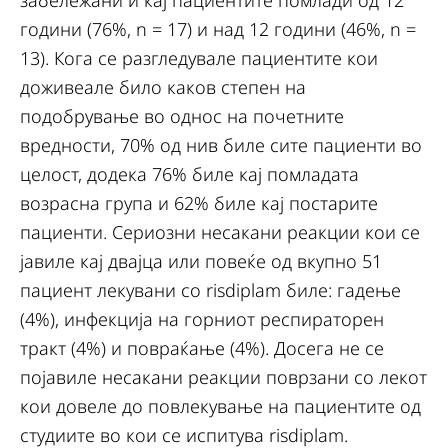
забележани и кај пациентите помлади од 12
години (76%, n = 17) и над 12 години (46%, n =
13). Кога се разгледувале пациентите кои
доживеале било каков степен на
подобрување во однос на почетните
вредности, 70% од нив биле сите пациенти во
целост, додека 76% биле кај помладата
возрасна група и 62% биле кај постарите
пациенти. Сериозни несакани реакции кои се
јавиле кај двајца или повеќе од вкупно 51
пациент лекувани со risdiplam биле: гадење
(4%), инфекција на горниот респираторен
тракт (4%) и повраќање (4%). Досега не се
појавиле несакани реакции поврзани со лекот
кои довеле до повлекување на пациентите од
студиите во кои се испитува risdiplam.