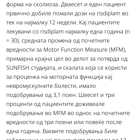
форма на сколиоза. Дваесет и еден пациент
првично добиле помали дози на risdiplam во
тек на најмалку 12 недели. Кај пациентите
лекувани со risdiplam најмалку една година (n
= 30), средната промена од почетните
вредности за Motor Function Measure (MFM),
примарна крајна цел во делот за потврда од
SUNFISH студијата, и скалата која се користи
за проценка на моторната функција кај
невромускулните болести, имало
подобрување од 3,1 поен. Шеесет и три
проценти од пациентите доживеале
подобрување во MFM во однос на почетните
вредности од три поени или повеќе после
една година. Ваквите подобрувања биле