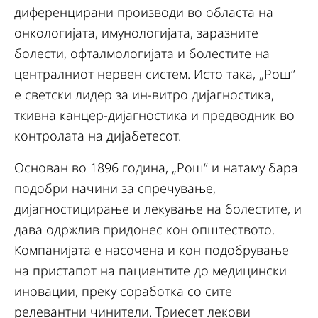
диференцирани производи во областа на
онкологијата, имунологијата, заразните
болести, офталмологијата и болестите на
централниот нервен систем. Исто така, „Рош“
е светски лидер за ин-витро дијагностика,
ткивна канцер-дијагностика и предводник во
контролата на дијабетесот.
Основан во 1896 година, „Рош“ и натаму бара
подобри начини за спречување,
дијагностицирање и лекување на болестите, и
дава одржлив придонес кон општеството.
Компанијата е насочена и кон подобрување
на пристапот на пациентите до медицински
иновации, преку соработка со сите
релевантни чинители. Триесет лекови