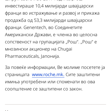
инвестираше 10,4 милијарди швајцарски
франци во истражување и развој и прикажа
продажба од 53,3 милијарди швајцарски
франци. Genentech, во Соединетите
Американски Држави, е членка во целосна
сопственост на групацијата „Рош“. „Рош“ е
мнозински акционер на Chugai
Pharmaceuticals, Јапонија.
За повеќе информации, Ве молиме посетете ја
страницата
www.roche.mk.
Сите заштитени
имиња употребени или споменати во ова
соопштение се заштитени со закон.