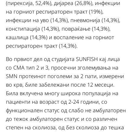
(пирексија, 52,4%), дијареа (26,8%), инфекции
на горниот респираторен тракт (19%),
инфекции на уво (14,3%), пневмонија (14,3%),
констипација (14,3%), повраќање (14,3%),
кашлица (14,3%) и воспаление на горниот
респираторен тракт (14,3%).
Во првиот дел од студијата SUNFISH кај лица
со СМА тип 2 и 3, просечни зголемувања на
SMN протеинот поголеми за 2 пати, измерени
во крв, биле забележани после 12 месеци.
Била вклучена многу широка популација на
пациенти на возраст од 2-24 години, со
функционален статус од слабо не амбулаторен
до тежок амбулаторен статус и со различен
степен на сколиоза, од без сколиоза до тешка