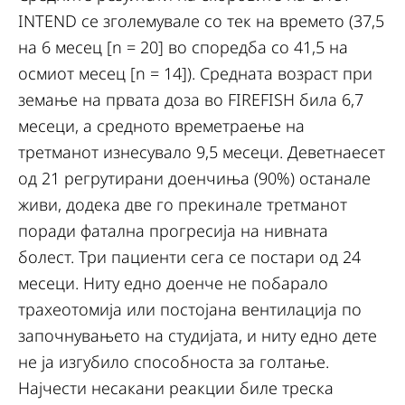
INTEND се зголемувале со тек на времето (37,5
на 6 месец [n = 20] во споредба со 41,5 на
осмиот месец [n = 14]). Средната возраст при
земање на првата доза во FIREFISH била 6,7
месеци, а средното времетраење на
третманот изнесувало 9,5 месеци. Деветнаесет
од 21 регрутирани доенчиња (90%) останале
живи, додека две го прекинале третманот
поради фатална прогресија на нивната
болест. Три пациенти сега се постари од 24
месеци. Ниту едно доенче не побарало
трахеотомија или постојана вентилација по
започнувањето на студијата, и ниту едно дете
не ја изгубило способноста за голтање.
Најчести несакани реакции биле треска