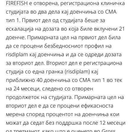
FIREFISH е отворена, регистрациона клиничка
студијата во два дела кај доенчиња со СМА
тип 1. Првиот дел од студијата беше за
ескалација на дозата во која биле вклучени 21
доенче. Примарната цел на првиот дел била
да се процени безбедносниот профил на
risdiplam кај доенчиња и да се одреди дозата
за вториот дел. Вториот дел е регистрациона
студија со една гранка (risdiplam) кај
приближно 40 доенчиња со СМА тип 1 во тек
на 24 месеци, следено со отворен
продолжеток на студијата. Примарната цел на
вториот дел е да се процени ефикасноста
мерена според процентот на доенчиња кои
можат да седат без поддршка после 12 месеци
од третманот, како што е оценето во Gross