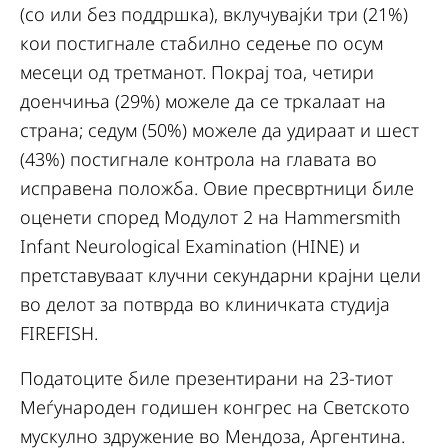
(со или без поддршка), вклучувајќи три (21%)
кои постигнале стабилно седење по осум
месеци од третманот. Покрај тоа, четири
доенчиња (29%) можеле да се тркалаат на
страна; седум (50%) можеле да удираат и шест
(43%) постигнале контрола на главата во
исправена положба. Овие пресвртници биле
оценети според Модулот 2 на Hammersmith
Infant Neurological Examination (HINE) и
претставуваат клучни секундарни крајни цели
во делот за потврда во клиничката студија
FIREFISH.
Податоците биле презентирани на 23-тиот
Меѓународен годишен конгрес на Светското
мускулно здружение во Мендоза, Аргентина.