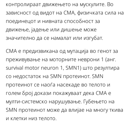
контролираат движењето на мускулите. Во
зависност од видот на СМА, физичката сила на
поединецот и нивната способност за
движење, јадење или дишење може
значително да се намалат или изгубат.
СМА е предизвикана од мутација во генот за
преживување на моторните неврони 1 (анг.
survival motor neuron 1, SMN1) што резултира
со недостаток на SMN протеинот. SMN
протеинот се наоѓа насекаде во телото и
голем број докази покажуваат дека СМА е
мулти-системско нарушување. Губењето на
SMN протеинот може да влијае на многу ткива
и клетки низ телото.