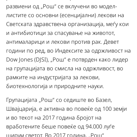
развиени од „Рош“ се вклучени во модел-
листите со основни (есенцијални) лекови на
Светската здравствена организација, меѓу кои
и антибиотици за спасување на животот,
антималарици и лекови против рак. Девет
години по ред, во Индексите за одржливост на
Dow Jones (DJSI), „Рош“ е потврден како лидер
на групацијата во смисла на одржливост, во
рамките на индустријата за лекови,
биотехнологија и природните науки.
Групацијата „Рош“ со седиште во Базел,
Швајцарија, е активна во повеќе од 100 земји
и во текот на 2017 година бројот на
вработените беше повеќе од 94.000 луѓе
ширум светот. Во 2017 година, „Рош“