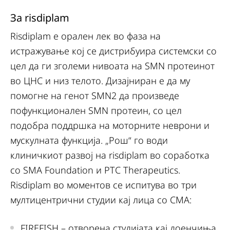
За risdiplam
Risdiplam е орален лек во фаза на
истражување кој се дистрибуира системски со
цел да ги зголеми нивоата на SMN протеинот
во ЦНС и низ телото. Дизајниран е да му
помогне на генот SMN2 да произведе
пофункционален SMN протеин, со цел
подобра поддршка на моторните неврони и
мускулната функција. „Рош“ го води
клиничкиот развој на risdiplam во соработка
со SMA Foundation и PTC Therapeutics.
Risdiplam во моментов се испитува во три
мултицентрични студии кај лица со СМА:
FIREFISH – отворена студијата кај доенчиња