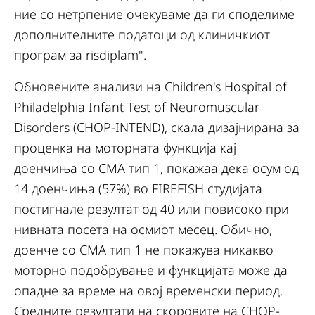
ние со нетрпение очекуваме да ги споделиме
дополнителните податоци од клиничкиот
програм за risdiplam".
Обновените анализи на Children's Hospital of
Philadelphia Infant Test of Neuromuscular
Disorders (CHOP-INTEND), скала дизајнирана за
проценка на моторната функција кај
доенчиња со СМА тип 1, покажаа дека осум од
14 доенчиња (57%) во FIREFISH студијата
постигнале резултат од 40 или повисоко при
нивната посета на осмиот месец. Обично,
доенче со СМА тип 1 не покажува никакво
моторно подобрување и функцијата може да
опадне за време на овој временски период.
Средните резултати на скоровите на CHOP-