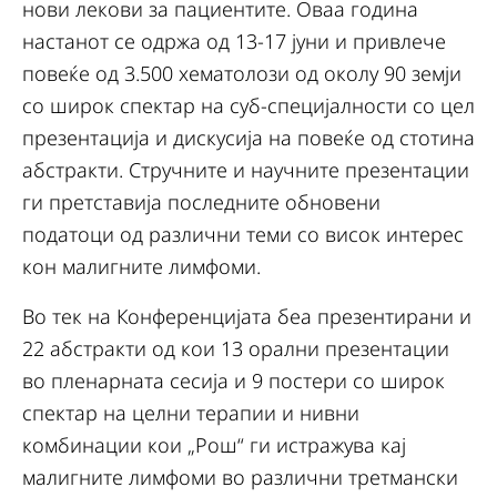
нови лекови за пациентите. Оваа година
настанот се одржа од 13-17 јуни и привлече
повеќе од 3.500 хематолози од околу 90 земји
со широк спектар на суб-специјалности со цел
презентација и дискусија на повеќе од стотина
абстракти. Стручните и научните презентации
ги претставија последните обновени
податоци од различни теми со висок интерес
кон малигните лимфоми.
Во тек на Конференцијата беа презентирани и
22 абстракти од кои 13 орални презентации
во пленарната сесија и 9 постери со широк
спектар на целни терапии и нивни
комбинации кои „Рош“ ги истражува кај
малигните лимфоми во различни третмански