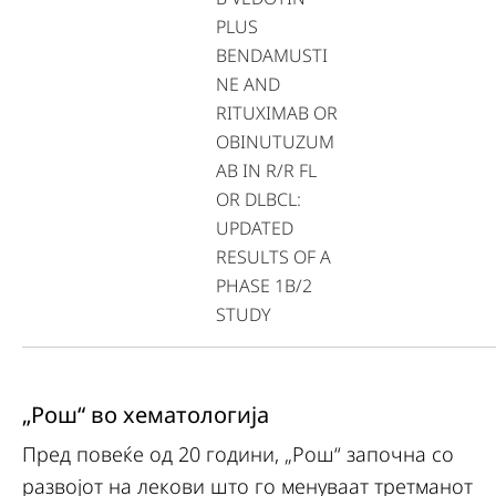
PLUS
BENDAMUSTI
NE AND
RITUXIMAB OR
OBINUTUZUM
AB IN R/R FL
OR DLBCL:
UPDATED
RESULTS OF A
PHASE 1B/2
STUDY
„Рош“ во хематологија
Пред повеќе од 20 години, „Рош“ започна со
развојот на лекови што го менуваат третманот