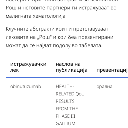
Рош и неговите партнери ги истражуваат во
малигната хематологија.
Клучните абстракти кои ги претставуваат
лековите на „Рош“ и кои беа презентирани
можат да се најдат подолу во табелата.
истражувачки
наслов на
лек
публикација
презентациј
obinutuzumab
HEALTH-
орална
RELATED QoL
RESULTS
FROM THE
PHASE III
GALLIUM