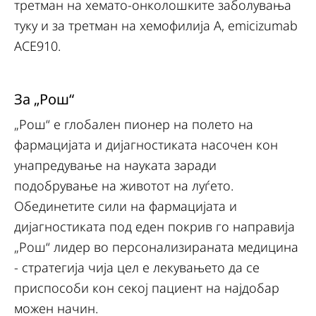
третман на хемато-онколошките заболувања
туку и за третман на хемофилија А, emicizumab
ACE910.
За „Рош“
„Рош“ е глобален пионер на полето на
фармацијата и дијагностиката насочен кон
унапредување на науката заради
подобрување на животот на луѓето.
Обединетите сили на фармацијата и
дијагностиката под еден покрив го направија
„Рош“ лидер во персонализираната медицина
- стратегија чија цел е лекувањето да се
приспособи кон секој пациент на најдобар
можен начин.