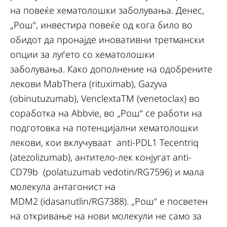
на повеќе хематолошки заболувања. Денес,
„Рош“, инвестира повеќе од кога било во
обидот да пронајде иновативни третмански
опции за луѓето со хематолошки
заболувања. Како дополнение на одобрените
лекови MabThera (rituximab), Gazyva
(obinutuzumab), VenclextaТМ (venetoclax) во
соработка на Abbvie, во „Рош“ се работи на
подготовка на потенцијални хематолошки
лекови, кои вклучуваат anti-PDL1 Tecentriq
(atezolizumab), антитело-лек конјугат anti-
CD79b (polatuzumab vedotin/RG7596) и мала
молекула антагонист на
MDM2 (idasanutlin/RG7388). „Рош“ е посветен
на откривање на нови молекули не само за