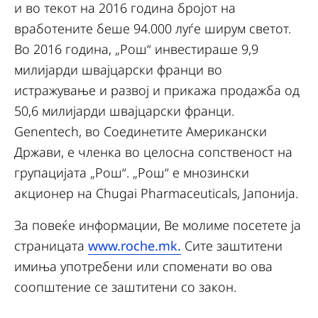
и во текот на 2016 година бројот на
вработените беше 94.000 луѓе ширум светот.
Во 2016 година, „Рош“ инвестираше 9,9
милијарди швајцарски франци во
истражување и развој и прикажа продажба од
50,6 милијарди швајцарски франци.
Genentech, во Соединетите Американски
Држави, е членка во целосна сопственост на
групацијата „Рош“. „Рош“ е мнозински
акционер на Chugai Pharmaceuticals, Јапонија.
За повеќе информации, Ве молиме посетете ја
страницата
www.roche.mk.
Сите заштитени
имиња употребени или споменати во ова
соопштение се заштитени со закон.