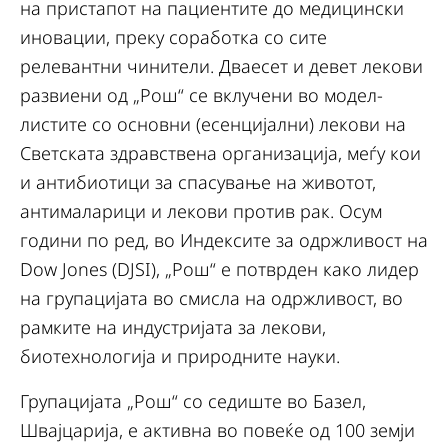
на пристапот на пациентите до медицински
иновации, преку соработка со сите
релевантни чинители. Дваесет и девет лекови
развиени од „Рош“ се вклучени во модел-
листите со основни (есенцијални) лекови на
Светската здравствена организација, меѓу кои
и антибиотици за спасување на животот,
антималарици и лекови против рак. Осум
години по ред, во Индексите за одржливост на
Dow Jones (DJSI), „Рош“ е потврден како лидер
на групацијата во смисла на одржливост, во
рамките на индустријата за лекови,
биотехнологија и природните науки.
Групацијата „Рош“ со седиште во Базел,
Швајцарија, е активна во повеќе од 100 земји