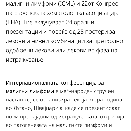
малигни лимфоми (ICML) и 22от Конгрес
на Европската хематолошка асоцијација
(ЕНА). Тие вклучуваат 24 орални
презентации и повеќе од 25 постери за
лекови и нивни комбинации за претходно
одобрени лекови или лекови во фаза на
истражување.
Интернационалната конференција за
малигни лимфоми
е меѓународен стручен
настан кој се организира секоја втора година
во Лугано, Швајцарија, каде се презентираат
нови пронајдоци од истражувањата, откритија
во патогенезата на малигните лимфоми и