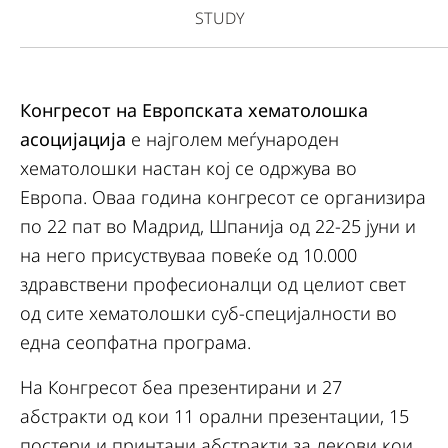
STUDY
Конгресот на Европската хематолошка
асоцијација
е најголем меѓународен
хематолошки настан кој се одржува во
Европа. Оваа година конгресот се организира
по 22 пат во Мадрид, Шпанија од 22-25 јуни и
на него присуствуваа повеќе од 10.000
здравствени професионалци од целиот свет
од сите хематолошки суб-специјалности во
една сеопфатна програма.
На Конгресот беа презентирани и 27
абстракти од кои 11 орални презентации, 15
постери и принтани абстракти за лекови кои