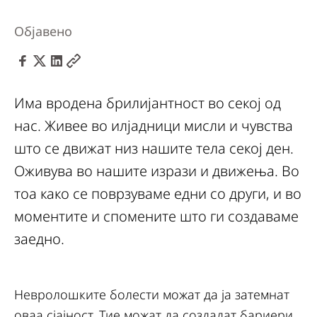
Објавено
Има вродена брилијантност во секој од
нас. Живее во илјадници мисли и чувства
што се движат низ нашите тела секој ден.
Оживува во нашите изрази и движења. Во
тоа како се поврзуваме едни со други, и во
моментите и спомените што ги создаваме
заедно.
Невролошките болести можат да ја затемнат
оваа сјајност. Тие можат да создадат бариери