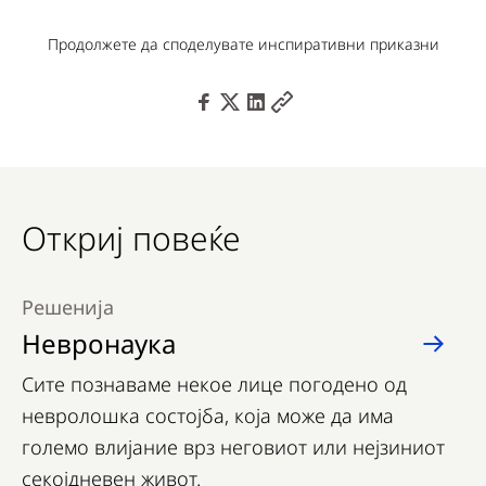
Продолжете да споделувате инспиративни приказни
Откриј повеќе
Решенија
Невронаука
Сите познаваме некое лице погодено од
невролошка состојба, која може да има
големо влијание врз неговиот или нејзиниот
секојдневен живот.