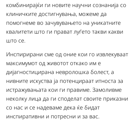
комбинирајќи ги новите научни сознанија со
клиничките достигнувања, можеме да
помогнеме во зачувувањето на уникатните
квалитети што ги прават луѓето такви какви
што се.
Инспирирани сме од оние кои го извлекуваат
максимумот од животот откако им е
дијагностицирана невролошка болест, а
нивните искуства ја потенцираат итноста за
истражувањата кои ги правиме. Замоливме
неколку лица да ги споделат своите приказни
со нас и се надеваме дека ќе бидат
инспиративни и потресни и за вас.