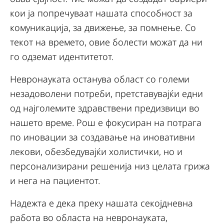
кои ја попречуваат нашата способност за
комуникација, за ​​движење, за помнење. Со
текот на времето, овие болести можат да ни
го одземат идентитетот.
Невронауката останува област со големи
незадоволени потреби, претставувајќи едни
од најголемите здравствени предизвици во
нашето време. Рош е фокусиран на потрага
по иновации за создавање на иновативни
лекови, обезбедувајќи холистички, но и
персонализирани решенија низ целата грижа
и нега на пациентот.
Надежта е дека преку нашата секојдневна
работа во областа на невронауката,