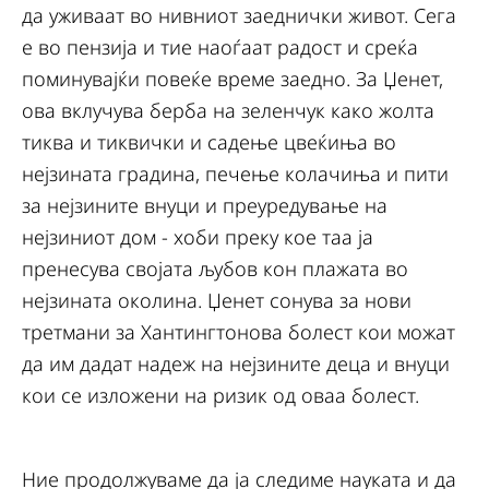
да уживаат во нивниот заеднички живот. Сега
е во пензија и тие наоѓаат радост и среќа
поминувајќи повеќе време заедно. За Џенет,
ова вклучува берба на зеленчук како жолта
тиква и тиквички и садење цвеќиња во
нејзината градина, печење колачиња и пити
за нејзините внуци и преуредување на
нејзиниот дом - хоби преку кое таа ја
пренесува својата љубов кон плажата во
нејзината околина. Џенет сонува за нови
третмани за Хантингтонова болест кои можат
да им дадат надеж на нејзините деца и внуци
кои се изложени на ризик од оваа болест.
Ние продолжуваме да ја следиме науката и да