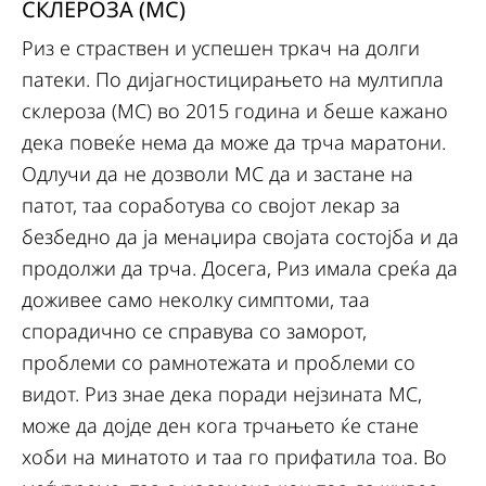
СКЛЕРОЗА (МС)
Риз е страствен и успешен тркач на долги
патеки. По дијагностицирањето на мултипла
склероза (МС) во 2015 година и беше кажано
дека повеќе нема да може да трча маратони.
Одлучи да не дозволи МС да и застане на
патот, таа соработува со својот лекар за
безбедно да ја менаџира својата состојба и да
продолжи да трча. Досега, Риз имала среќа да
доживее само неколку симптоми, таа
спорадично се справува со заморот,
проблеми со рамнотежата и проблеми со
видот. Риз знае дека поради нејзината МС,
може да дојде ден кога трчањето ќе стане
хоби на минатото и таа го прифатила тоа. Во