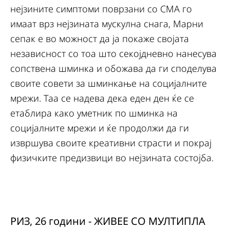
нејзините симптоми поврзани со СМА го
имаат врз нејзината мускулна снага, Марни
сепак е во можност да ја покаже својата
независност со тоа што секојдневно нанесува
сопствена шминка и обожава да ги споделува
своите совети за шминкање на социјалните
мрежи. Таа се надева дека еден ден ќе се
етаблира како уметник по шминка на
социјалните мрежи и ќе продолжи да ги
извршува своите креативни страсти и покрај
физичките предизвици во нејзината состојба.
РИЗ, 26 години - ЖИВЕЕ СО МУЛТИПЛА