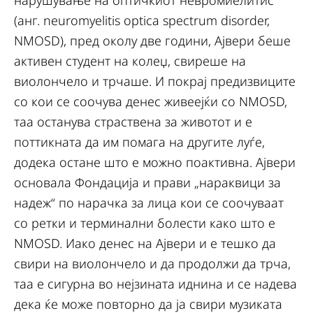
нарушување на оптичкиот невромиелитис
(анг. neuromyelitis optica spectrum disorder,
NMOSD), пред околу две години, Ајвери беше
активен студент на колеџ, свиреше на
виолончело и трчаше. И покрај предизвиците
со кои се соочува денес живеејќи со NMOSD,
таа останува страствена за животот и е
поттикната да им помага на другите луѓе,
додека остане што е можно поактивна. Ајвери
основала Фондација и прави „нараквици за
надеж“ по нарачка за лица кои се соочуваат
со ретки и терминални болести како што е
NMOSD. Иако денес на Ајвери и е тешко да
свири на виолончело и да продолжи да трча,
таа е сигурна во нејзината иднина и се надева
дека ќе може повторно да ја свири музиката