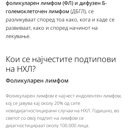
фоликуларен лимфом (ФЛ) и дифузен Б-
големоклеточен лимфом
(ДБГЛ), се
разликуваат според тоа како, кога и каде се
развиваат, како и според начинот на
лекување.
Кои се најчестите подтипови
на НХЛ?
Фоликуларен лимфом
Д
Фоликуларен лимфом е најчест индолентен лимфом,
Ди
кој се јавува кај околу 20% од сите
аг
новодијагностицирани случаи на НХЛ. Годишно, во
си
светот со овој подтип на лимфом се
св
дијагностицираат околу 100.000 лица.
ов