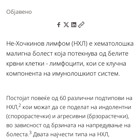
Објавено
Не-Хочкинов лимфом (НХЛ) е хематолошка
малигна болест која потекнува од белите
крвни клетки - лимфоцити, кои се клучна
компонента на имунолошкиот систем.
Постојат повеќе од 60 различни подтипови на
2
НХЛ,
кои можат да се поделат на индолентни
(спорорастечки) и агресивни (брзорастечки),
во зависност од брзината на напредување на
3
болеста.
Двата најчести типа на НХЛ,