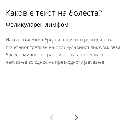
Каков е текот на болеста?
Фоликуларен лимфом
Д
Иако поголемиот број на пациенти реагираат на
ДБ
почетниот третман на фоликуларниот лимфом, оваа
би
болест обично се враќа и станува потешка за
Па
лекување во однос на претходното јавување.
се
го
ве
Ме
по
пр