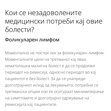
Кои се незадоволените
медицински потреби кај овие
болести?
Фоликуларен лимфом
Д
Моментално не постои лек за фоликуларен лимфом.
Це
Моменталните цели на третманот кај оваа
По
хематолошка малигна болест е да се продолжи
до
периодот на ремисија, односно периодот во кој
па
пациентот е без болест. За да се унапреди
од
долготрајниот исход од лекувањето, потребни се
пр
третмански опции кои ќе осигураат минимизирање
на симптомите и долготрајно одржување на
ремисијата кај пациентите.