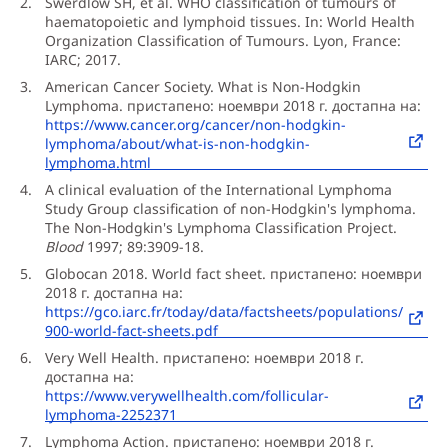
Swerdlow SH, et al. WHO classification of tumours of
haematopoietic and lymphoid tissues. In: World Health
Organization Classification of Tumours. Lyon, France:
IARC; 2017.
American Cancer Society. What is Non-Hodgkin
Lymphoma. пристапено: ноември 2018 г. достапна на:
https://www.cancer.org/cancer/non-hodgkin-
lymphoma/about/what-is-non-hodgkin-
lymphoma.html
A clinical evaluation of the International Lymphoma
Study Group classification of non-Hodgkin's lymphoma.
The Non-Hodgkin's Lymphoma Classification Project.
Blood
1997; 89:3909-18.
Globocan 2018. World fact sheet. пристапено: ноември
2018 г. достапна на:
https://gco.iarc.fr/today/data/factsheets/populations/
900-world-fact-sheets.pdf
Very Well Health. пристапено: ноември 2018 г.
достапна на:
https://www.verywellhealth.com/follicular-
lymphoma-2252371
Lymphoma Action. пристапено: ноември 2018 г.