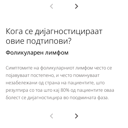
Кога се дијагностицираат
овие подтипови?
Фоликуларен лимфом
Д
Симптомите на фоликуларниот лимфом често се
По
појавуваат постепено, и често поминуваат
на
незабележани од страна на пациентите, што
ст
резултира со тоа што кај 80% од пациентите оваа
па
болест се дијагностицира во поодмината фаза.
фа