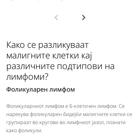
Како се разликуваат
малигните клетки кај
различните подтипови на
лимфоми?
Фоликуларен лимфом
Д
Фоликуларниот лимфом е Б-клеточен лимфом. Се
Ди
нарекува фоликуларен бидејќи малигните клетки се
ди
групираат во кругови во лимфниот јазол, познати
ра
како фоликули.
ја