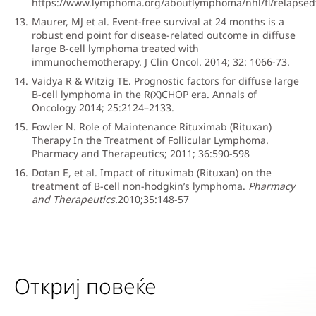
https://www.lymphoma.org/aboutlymphoma/nhl/fl/relapsedf
Maurer, MJ et al. Event-free survival at 24 months is a
robust end point for disease-related outcome in diffuse
large B-cell lymphoma treated with
immunochemotherapy. J Clin Oncol. 2014; 32: 1066-73.
Vaidya R & Witzig TE. Prognostic factors for diffuse large
B-cell lymphoma in the R(X)CHOP era. Annals of
Oncology 2014; 25:2124–2133.
Fowler N. Role of Maintenance Rituximab (Rituxan)
Therapy In the Treatment of Follicular Lymphoma.
Pharmacy and Therapeutics; 2011; 36:590-598
Dotan E, et al. Impact of rituximab (Rituxan) on the
treatment of B-cell non-hodgkin’s lymphoma.
Pharmacy
and Therapeutics.
2010;35:148-57
Откриј повеќе