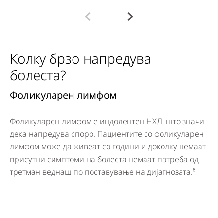
Колку брзо напредува
болеста?
Фоликуларен лимфом
Д
Фоликуларен лимфом е индолентен НХЛ, што значи
Ди
дека напредува споро. Пациентите со фоликуларен
ка
лимфом може да живеат со години и доколку немаат
бр
присутни симптоми на болеста немаат потреба од
до
третман веднаш по поставување на дијагнозата.⁸
со
бо
од