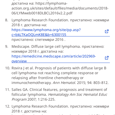
достапна на: https://lymphoma-
action.org.uk/sites/default/files/media/documents/2018-
06/LYMweb0018DLBCL2016v2.2.pdf
Lymphoma Research Foundation. пристапено: ноември
2018 г. достапна на:
https://www.lymphoma.org/site/pp.asp?
c=bkLTKaOQLmK8E&b=6300155
пристапено: спетември 2016 .
Medscape. Diffuse large cell lymphoma. пристапено:
ноември 2018 г. достапна на:
https://emedicine.medscape.com/article/202969-
overview
Rovira J et al. Prognosis of patients with diffuse large B
cell lymphoma not reaching complete response or
relapsing after frontline chemotherapy or
immunochemotherapy.
Ann Hematol.
2015; 94: 803–812.
Salles GA. Clinical features, prognosis and treatment of
follicular lymphoma.
Hematology Am Soc Hematol Educ
Program
2007; 1:216-225.
Lymphoma Research Foundation. пристапено: ноември
2018 г. достапна на: