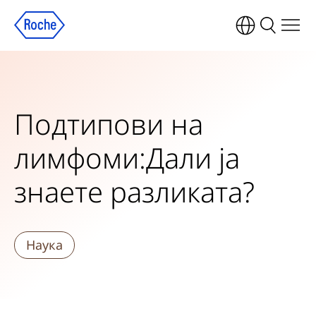
Подтипови на
лимфоми:Дали ја
знаете разликата?
Наука