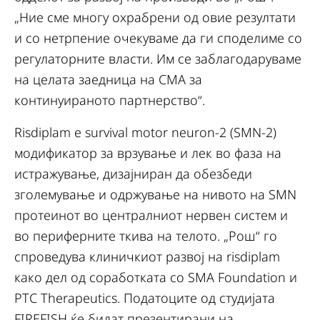
„Ние сме многу охрабрени од овие резултати
и со нетрпение очекуваме да ги споделиме со
регулаторните власти. Им се заблагодаруваме
на целата заедница на СМА за
континуираното партнерство“.
Risdiplam е survival motor neuron-2 (SMN-2)
модификатор за врзување и лек во фаза на
истражување, дизајниран да обезбеди
зголемување и одржување на нивото на SMN
протеинот во централниот нервен систем и
во периферните ткива на телото. „Рош“ го
спроведува клиничкиот развој на risdiplam
како дел од соработката со SMA Foundation и
PTC Therapeutics. Податоците од студијата
FIREFISH ќе бидат презентирани на