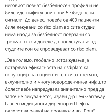
неговиот познат безбедносен профил и не
биле идентификувани нови безбедносни
сигнали. До денес, повеќе од 400 пациенти
биле лекувани со risdiplam во сите студии,
нема наоди за безбедност поврзани со
третманот кои довеле до повлекување од
студиите кои се спроведуваат со risdiplam.
„Ова големо, глобално истражување ја
потврдува ефикасноста на risdiplam кај
популација на пациенти тешки за третман,
вклучително и многу новороденчиња чијашто
болест веќе напредувала значително пред да
започне лекувањето“, изјави д-р Levi Garraway,
Главен медицински директор и Шеф на
одделот за развој на производи во „Рош“.