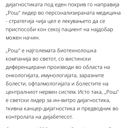
дијагностиката под еден покрив го направија
„Рош“ лидер во персонализираната медицина
- стратегија чија цел е лекувањето да се
приспособи кон секој пациент на најдобар
можен начин.
„Рош“ е најголемата биотехнолошка
компанија во светот, со вистински
диференцирани производи во областа на
онкологијата, имунологијата, заразните
болести, офталмологијата и болестите на
централниот нервен систем. Исто така, „Рош“
е светски лидер за ин-витро дијагностика,
ткивна канцер-дијагностика и предводник во
контролата на дијабетесот.