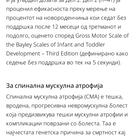
проценил ефикасноста преку мерење на
процентот на новороденчиња кои седат без
поддршка после 12 месеци од третманот и
подолго, оценето според Gross Motor Scale of
the Bayley Scales of Infant and Toddler
Development – Third Edition (дефинирано како
седење без поддршка во тек на 5 секунди).
За спинална мускулна атрофија
Спинална мускулна атрофија (СМА) е тешка,
вродена, прогресивна невромускулна болест
која предизвикува тешки мускулни атрофии и
компликации поврзани со болеста. Таа е
најчестата генетска причина за смртност кај