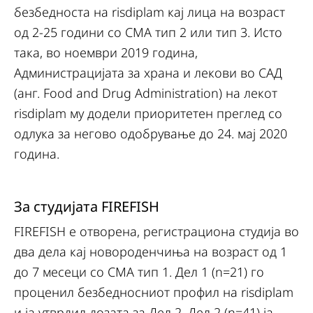
безбедноста на risdiplam кај лица на возраст
од 2-25 години со СМА тип 2 или тип 3. Исто
така, во ноември 2019 година,
Администрацијата за храна и лекови во САД
(анг. Food and Drug Administration) на лекот
risdiplam му додели приоритетен преглед со
одлука за негово одобрување до 24. мај 2020
година.
За студијата FIREFISH
FIREFISH е отворена, регистрациона студија во
два дела кај новороденчиња на возраст од 1
до 7 месеци со СМА тип 1. Дел 1 (n=21) го
проценил безбедносниот профил на risdiplam
и ја утврдил дозата за Дел 2. Дел 2 (n=41) ја