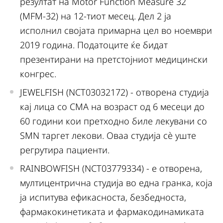
резултат на Motor Function Measure 32
(MFM-32) на 12-тиот месец. Дел 2 ја
исполнил својата примарна цел во ноември
2019 година. Податоците ќе бидат
презентирани на претстојниот медицински
конгрес.
JEWELFISH (NCT03032172) - отворена студија
кај лица со СМА на возраст од 6 месеци до
60 години кои претходно биле лекувани со
SMN таргет лекови. Оваа студија сè уште
регрутира пациенти.
RAINBOWFISH (NCT03779334) - е отворена,
мултицентрична студија во една гранка, која
ја испитува ефикасноста, безбедноста,
фармакокинетиката и фармакодинамиката