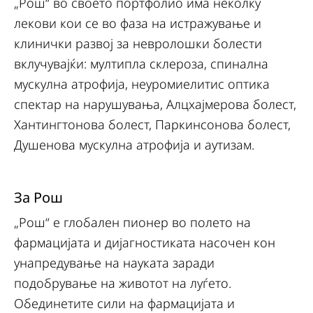
„Рош“ во своето портфолио има неколку
лекови кои се во фаза на истражување и
клинички развој за невролошки болести
вклучувајќи: мултипла склероза, спинална
мускулна атрофија, неуромиелитис оптика
спектар на нарушувања, Алцхајмерова болест,
Хантингтонова болест, Паркинсонова болест,
Душенова мускулна атрофија и аутизам.
За Рош
„Рош“ е глобален пионер во полето на
фармацијата и дијагностиката насочен кон
унапредување на науката заради
подобрување на животот на луѓето.
Обединетите сили на фармацијата и