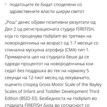
податоците ќе бидат споделени со
здравствените власти ширум светот
„Рош“ денес објави позитивни резултати од
Дел 2 од регистрационата студија FIREFISH,
која го проценува risdiplam во третман на
новороденчиња на возраст од 1-7 месеци со
спинална мускулна атрофија (СМА) тип 1.
Примарната цел на студијата беше да се
одреди процентот на новороденчиња кои
седат без поддршка во тек на најмалку 5
секунди на 12-тиот месец од лекувањето,
оценето според Gross Motor Scale of the Bayley
Scales of Infant and Toddler Development Third
Edition (BSID-III). Безбедноста на risdiplam во
студијата FIREFISH била во согласност со