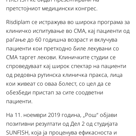
претстојниот медицински конгрес.
Risdiplam се истражува во широка програма за
клиничко испитување во СМА, кај пациенти од
раѓање до 60 годишна возраст и вклучува
пациенти кои претходно биле лекувани со
СМА таргет лекови. Клиничките студии се
спроведуваат кај широк спектар на пациенти
од редовна рутинска клиничка пракса, лица
кои живеат со оваа болест, со цел да се
обезбеди пристап за сите соодветни
пациенти.
На 11. ноември 2019 година, „Рош“ објави
позитивни резултати од Дел 2 од студијата
SUNFISH, која ја проценува ефикасноста и