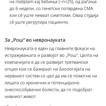
на risdiplam кај бебиња (~n=25), од раѓање
до 6 недели, со генетски потврдена СМА
кои сè уште немаат симптоми. Оваа студија
сè уште регрутира пациенти.
За „Рош“ во невронауката
Невронауката е еден од главните фокуси на
истражувањата и развојот во „Рош“. Целта на
компанијата е да се развијат третмански
опции кои се базираат на биологијата на
нервниот систем со цел да им се помогне на
лицата со хронични и потенцијално
онеспособувачки болести, да го подобрат
нивниот живот.