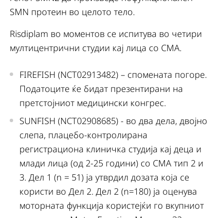
SMN протеин во целото тело.
Risdiplam во моментов се испитува во четири
мултицентрични студии кај лица со СМА.
FIREFISH (NCT02913482) – спомената погоре.
Податоците ќе бидат презентирани на
претстојниот медицински конгрес.
SUNFISH (NCT02908685) - во два дела, двојно
слепа, плацебо-контролирана
регистрациона клиничка студија кај деца и
млади лица (од 2-25 години) со СМА тип 2 и
3. Дел 1 (n = 51) ја утврдил дозата која се
користи во Дел 2. Дел 2 (n=180) ја оценува
моторната функција користејќи го вкупниот