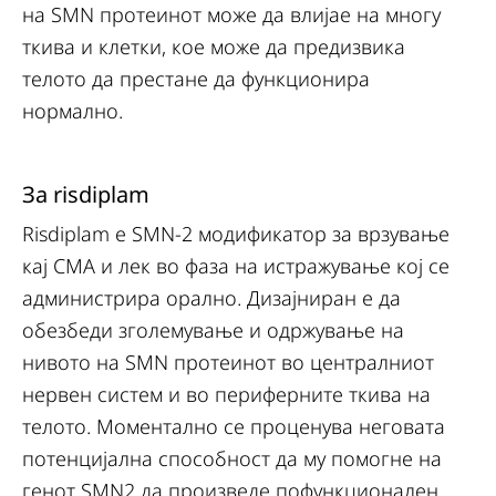
на SMN протеинот може да влијае на многу
ткива и клетки, кое може да предизвика
телото да престане да функционира
нормално.
За risdiplam
Risdiplam е SMN-2 модификатор за врзување
кај СМА и лек во фаза на истражување кој се
администрира орално. Дизајниран е да
обезбеди зголемување и одржување на
нивото на SMN протеинот во централниот
нервен систем и во периферните ткива на
телото. Моментално се проценува неговата
потенцијална способност да му помогне на
генот SMN2 да произведе пофункционален