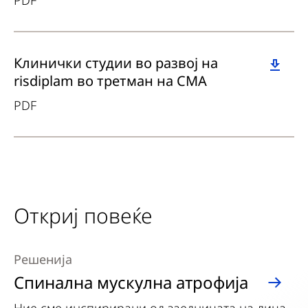
PDF
Download
Клинички студии во развој на
risdiplam во третман на СМА
PDF
Откриј повеќе
Решенија
Спинална мускулна атрофија