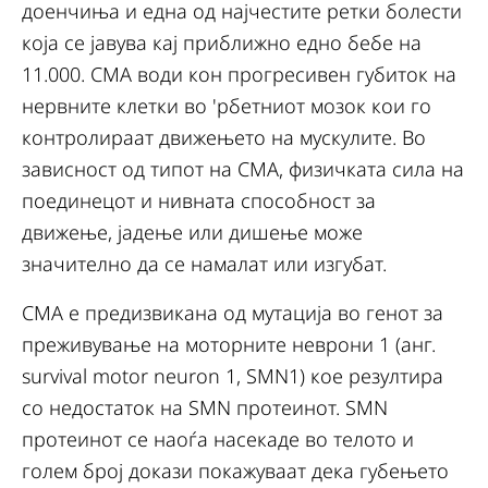
доенчиња и една од најчестите ретки болести
која се јавува кај приближно едно бебе на
11.000. СМА води кон прогресивен губиток на
нервните клетки во 'рбетниот мозок кои го
контролираат движењето на мускулите. Во
зависност од типот на СМА, физичката сила на
поединецот и нивната способност за
движење, јадење или дишење може
значително да се намалат или изгубат.
СМА е предизвикана од мутација во генот за
преживување на моторните неврони 1 (анг.
survival motor neuron 1, SMN1) кое резултира
со недостаток на SMN протеинот. SMN
протеинот се наоѓа насекаде во телото и
голем број докази покажуваат дека губењето