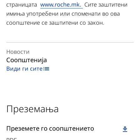
страницата
www.roche.mk.
Сите заштитени
имиња употребени или споменати во ова
соопштение се заштитени со закон.
Новости
Соопштенија
Види ги сите
Преземања
Download
Преземете го соопштението