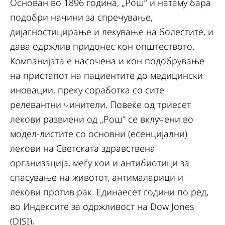
Основан во 1896 година, „Рош“ и натаму бара
подобри начини за спречување,
дијагностицирање и лекување на болестите, и
дава одржлив придонес кон општеството.
Компанијата е насочена и кон подобрување
на пристапот на пациентите до медицински
иновации, преку соработка со сите
релевантни чинители. Повеќе од триесет
лекови развиени од „Рош“ се вклучени во
модел-листите со основни (есенцијални)
лекови на Светската здравствена
организација, меѓу кои и антибиотици за
спасување на животот, антималарици и
лекови против рак. Единаесет години по ред,
во Индексите за одржливост на Dow Jones
(DJSI),