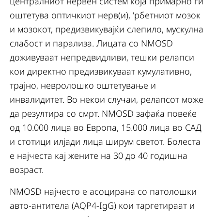
централниот нервен систем која примарно ги
оштетува оптичкиот нерв(и), ‘рбетниот мозок
и мозокот, предизвикувајќи слепило, мускулна
слабост и парализа. Лицата со NMOSD
доживуваат непредвидливи, тешки релапси
кои директно предизвикуваат кумулативно,
трајно, невролошко оштетување и
инвалидитет. Во некои случаи, релапсот може
да резултира со смрт. NMOSD зафаќа повеќе
од 10.000 лица во Европа, 15.000 лица во САД
и стотици илјади лица ширум светот. Болеста
е најчеста кај жените на 30 до 40 годишна
возраст.
NMOSD најчесто е асоцирана со патолошки
авто-антитела (AQP4-IgG) кои таргетираат и