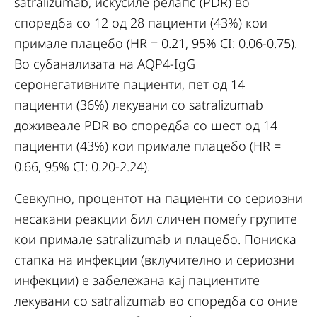
satralizumab, искусиле релапс (PDR) во
споредба со 12 од 28 пациенти (43%) кои
примале плацебо (HR = 0.21, 95% CI: 0.06-0.75).
Во субанализата на AQP4-IgG
серонегативните пациенти, пет од 14
пациенти (36%) лекувани со satralizumab
доживеале PDR во споредба со шест од 14
пациенти (43%) кои примале плацебо (HR =
0.66, 95% CI: 0.20-2.24).
Севкупно, процентот на пациенти со сериозни
несакани реакции бил сличен помеѓу групите
кои примале satralizumab и плацебо. Пониска
стапка на инфекции (вклучително и сериозни
инфекции) е забележана кај пациентите
лекувани со satralizumab во споредба со оние