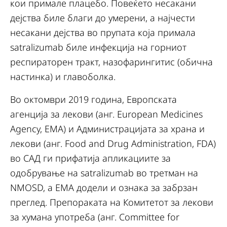
кои примале плацебо. Повеќето несакани
дејства биле благи до умерени, а најчести
несакани дејства во прупата која примала
satralizumab биле инфекција на горниот
респираторен тракт, назофарингитис (обична
настинка) и главоболка.
Во октомври 2019 година, Европската
агенција за лекови (анг. European Medicines
Agency, ЕМА) и Администрацијата за храна и
лекови (анг. Food and Drug Administration, FDA)
во САД ги прифатија апликациите за
одобрување на satralizumab во третман на
NMOSD, а ЕМА додели и ознака за забрзан
преглед. Препораката на Комитетот за лекови
за хумана употреба (анг. Committee for