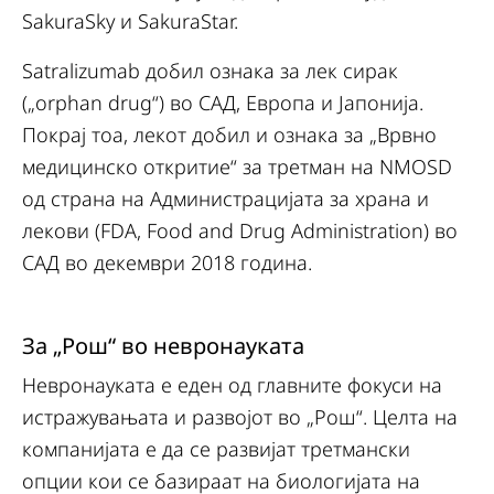
SakuraSky и SakuraStar.
Satralizumab добил ознака за лек сирак
(„orphan drug“) во САД, Европа и Јапонија.
Покрај тоа, лекот добил и ознака за „Врвно
медицинско откритие“ за третман на NMOSD
од страна на Администрацијата за храна и
лекови (FDA, Food and Drug Administration) во
САД во декември 2018 година.
За „Рош“ во невронауката
Невронауката е еден од главните фокуси на
истражувањата и развојот во „Рош“. Целта на
компанијата е да се развијат третмански
опции кои се базираат на биологијата на