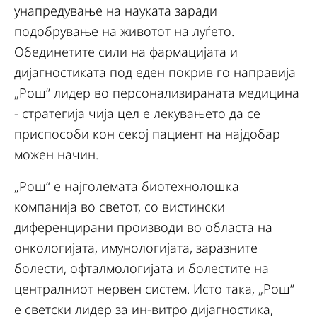
унапредување на науката заради
подобрување на животот на луѓето.
Обединетите сили на фармацијата и
дијагностиката под еден покрив го направија
„Рош“ лидер во персонализираната медицина
- стратегија чија цел е лекувањето да се
приспособи кон секој пациент на најдобар
можен начин.
„Рош“ е најголемата биотехнолошка
компанија во светот, со вистински
диференцирани производи во областа на
онкологијата, имунологијата, заразните
болести, офталмологијата и болестите на
централниот нервен систем. Исто така, „Рош“
е светски лидер за ин-витро дијагностика,