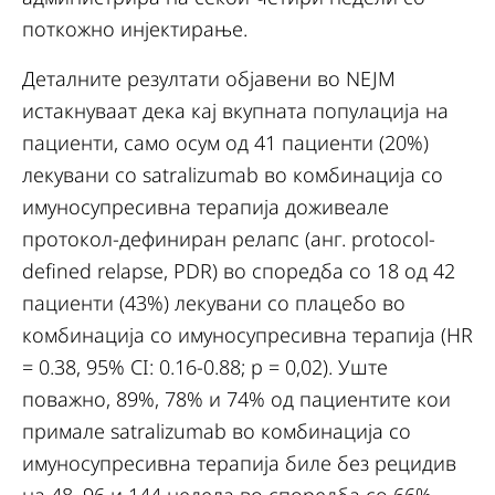
поткожно инјектирање.
Деталните резултати објавени во NEJM
истакнуваат дека кај вкупната популација на
пациенти, само осум од 41 пациенти (20%)
лекувани со satralizumab во комбинација со
имуносупресивна терапија доживеале
протокол-дефиниран релапс (анг. protocol-
defined relapse, PDR) во споредба со 18 од 42
пациенти (43%) лекувани со плацебо во
комбинација со имуносупресивна терапија (HR
= 0.38, 95% CI: 0.16-0.88; p = 0,02). Уште
поважно, 89%, 78% и 74% од пациентите кои
примале satralizumab во комбинација со
имуносупресивна терапија биле без рецидив