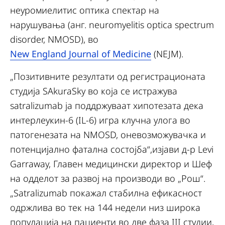
неуромиелитис оптика спектар на
нарушувања (анг. neuromyelitis optica spectrum
disorder, NMOSD), во
New England Journal of Medicine
(NEJM).
„Позитивните резултати од регистрационата
студија SAkuraSky во која се истражува
satralizumab ја поддржуваат хипотезата дека
интерлеукин-6 (IL-6) игра клучна улога во
патогенезата на NMOSD, оневозможувачка и
потенцијално фатална состојба“,изјави д-р Levi
Garraway, Главен медицински директор и Шеф
на одделот за развој на производи во „Рош“.
„Satralizumab покажал стабилна ефикасност
одржлива во тек на 144 недели низ широка
популација на пациенти во две фаза III студии,