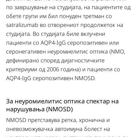
по завршување на студијата, на пациентите од
обете групи им бил понуден третман со
satralizumab во отворениот продолжеток на
студијата. Во студијата биле вклучени
пациенти со AQP4-IgG серопозитивен или
серонегативен неуромиелитис оптика (NMO,
дефинирано според дијагностичките
критериуми од 2006 година) и пациенти со
AQP4-IgG серопозитивен NMOSD.
За неуромиелитис оптика спектар на
нарушувања (NMOSD)
NMOSD претставува ретка, хронична и
оневозможувачка автоимуна болест на