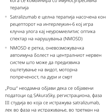
кога се комбинира со имуносупресивна
терапија
Satralizumab е целна терапија насочена кон
рецепторот на интерлеукин-6 кој игра
клучна улога кај неуромиелитис оптика
спектар на нарушувања (NMOSD)
NMOSD е ретка, оневозможувачка
автоимуна болест на централниот нервен
систем што може да предизвика
оштетување на видот, моторна
попреченост, па дури и смрт
„Рош“ неодамна објави дека се објавени
податоци од SAkuraSky, регистрациона, фаза
III студија во која се истражува satralizumab,
лек во фаза на истражување, во третман на