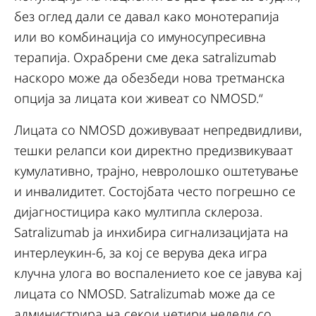
без оглед дали се давал како монотерапија
или во комбинација со имуносупресивна
терапија. Охрабрени сме дека satralizumab
наскоро може да обезбеди нова третманска
опција за лицата кои живеат со NMOSD.“
Лицата со NMOSD доживуваат непредвидливи,
тешки релапси кои директно предизвикуваат
кумулативно, трајно, невролошко оштетување
и инвалидитет. Состојбата често погрешно се
дијагностицира како мултипла склероза.
Satralizumab ја инхибира сигнализацијата на
интерлеукин-6, за кој се верува дека игра
клучна улога во воспалението кое се јавува кај
лицата со NMOSD. Satralizumab може да се
администрира на секои четири недели со