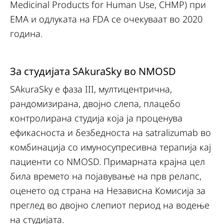
Medicinal Products for Human Use, CHMP) при
ЕМА и одлуката на FDA се очекуваат во 2020
година.
За студијата SAkuraSky во NMOSD
SAkuraSky е фаза III, мултицентрична,
рандомизирана, двојно слепа, плацебо
контролирана студија која ја проценува
ефикасноста и безбедноста на satralizumab во
комбинација со имуносупресивна терапија кај
пациенти со NMOSD. Примарната крајна цел
била времето на појавување на прв релапс,
оценето од страна на Независна Комисија за
преглед во двојно слепиот период на водење
на студијата.