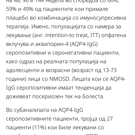
на 48, 96 и 144 недела во споредба со 66%,
59% и 49% од пациентите кои примале
плацебо во комбинација со имуносупресивна
терапија. Имено, популацијата со намера за
лекување (анг. intention-to treat, ITT) опфатена
вклучува и аквапорин-4 (AQP4-IgG)
серопозитивни и серонегативни пациенти,
како одраз на реалната популација на
адолесценти и возрасни (возраст од 13-73
години) лица со NMOSD. Лицата кои се AQP4-
IgG серопозитивни имаат тенденција да
доживеат посериозен тек на болеста.
Во субанализата на AQP4-IgG
серопозитивните пациенти, тројца од 27
пациенти (11%) кои биле лекувани со