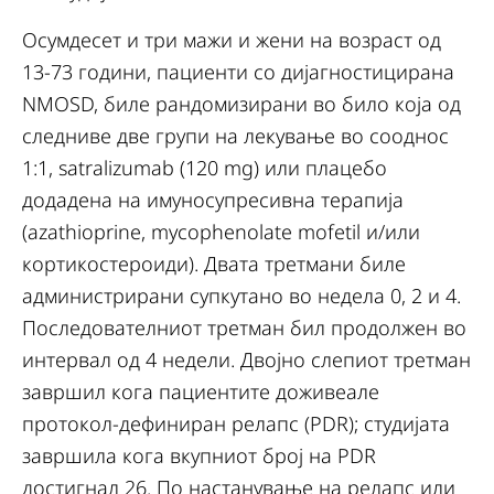
Осумдесет и три мажи и жени на возраст од
13-73 години, пациенти со дијагностицирана
NMOSD, биле рандомизирани во било која од
следниве две групи на лекување во сооднос
1:1, satralizumab (120 mg) или плацебо
додадена на имуносупресивна терапија
(azathioprine, mycophenolate mofetil и/или
кортикостероиди). Дватa третмани биле
администрирани супкутано во недела 0, 2 и 4.
Последователниот третман бил продолжен во
интервал од 4 недели. Двојно слепиот третман
завршил кога пациентите доживеале
протокол-дефиниран релапс (PDR); студијата
завршила кога вкупниот број на PDR
достигнал 26. По настанување на релапс или