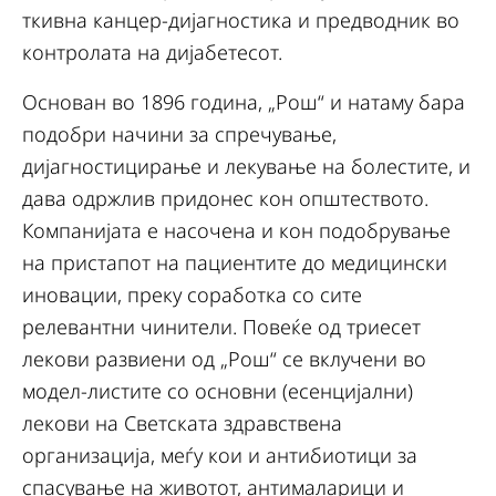
ткивна канцер-дијагностика и предводник во
контролата на дијабетесот.
Основан во 1896 година, „Рош“ и натаму бара
подобри начини за спречување,
дијагностицирање и лекување на болестите, и
дава одржлив придонес кон општеството.
Компанијата е насочена и кон подобрување
на пристапот на пациентите до медицински
иновации, преку соработка со сите
релевантни чинители. Повеќе од триесет
лекови развиени од „Рош“ се вклучени во
модел-листите со основни (есенцијални)
лекови на Светската здравствена
организација, меѓу кои и антибиотици за
спасување на животот, антималарици и