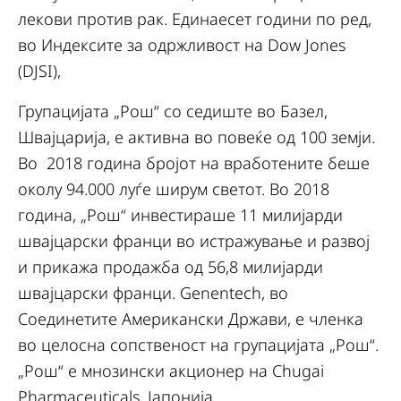
лекови против рак. Единаесет години по ред,
во Индексите за одржливост на Dow Jones
(DJSI),
Групацијата „Рош“ со седиште во Базел,
Швајцарија, е активна во повеќе од 100 земји.
Во 2018 година бројот на вработените беше
околу 94.000 луѓе ширум светот. Во 2018
година, „Рош“ инвестираше 11 милијарди
швајцарски франци во истражување и развој
и прикажа продажба од 56,8 милијарди
швајцарски франци. Genentech, во
Соединетите Американски Држави, е членка
во целосна сопственост на групацијата „Рош“.
„Рош“ е мнозински акционер на Chugai
Pharmaceuticals, Јапонија.