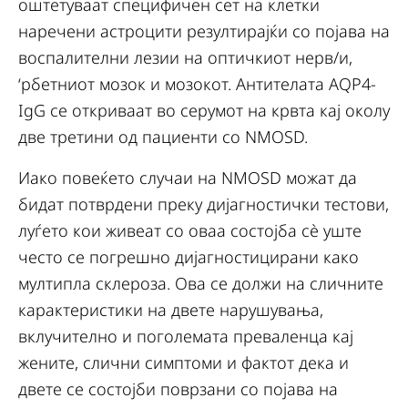
оштетуваат специфичен сет на клетки
наречени астроцити резултирајќи со појава на
воспалителни лезии на оптичкиот нерв/и,
‘рбетниот мозок и мозокот. Антителата AQP4-
IgG се откриваат во серумот на крвта кај околу
две третини од пациенти со NMOSD.
Иако повеќето случаи на NMOSD можат да
бидат потврдени преку дијагностички тестови,
луѓето кои живеат со оваа состојба сè уште
често се погрешно дијагностицирани како
мултипла склероза. Ова се должи на сличните
карактеристики на двете нарушувања,
вклучително и поголемата преваленца кај
жените, слични симптоми и фактот дека и
двете се состојби поврзани со појава на