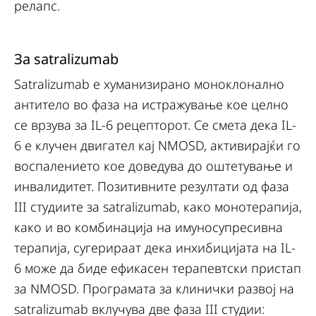
релапс.
За satralizumab
Satralizumab е хуманизирано моноклонално
антитело во фаза на истражување кое целно
се врзува за IL-6 рецепторот. Се смета дека IL-
6 е клучен двигател кај NMOSD, активирајќи го
воспалението кое доведува до оштетување и
инвалидитет. Позитивните резултати од фаза
III студиите за satralizumab, како монотерапија,
како и во комбинација на имуносупресивна
терапија, сугерираат дека инхибицијата на IL-
6 може да биде ефикасен терапевтски пристап
за NMOSD. Програмата за клинички развој на
satralizumab вклучува две фаза III студии: