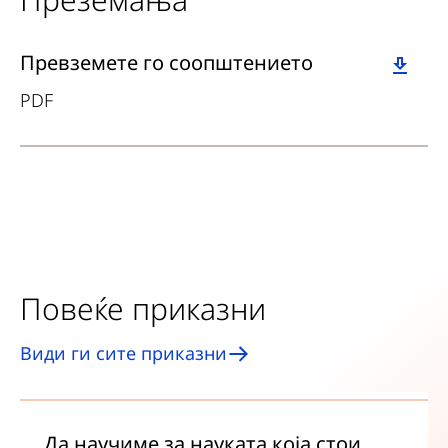
Download
Превземете го соопштението
PDF
Повеќе приказни
Види ги сите приказни
Да научиме за науката која стои