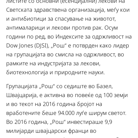
листите со основни (есенцијални) лекови на
Светската здравствена организација, меѓу кои
и антибиотици за спасување на животот,
антималарици и лекови против рак. Осум
години по ред, во Индексите за одржливост на
Dow Jones (DJSI), „Рош“ е потврден како лидер
на групацијата во смисла на одржливост, во
рамките на индустријата за лекови,
биотехнологија и природните науки.
Групацијата „Рош“ со седиште во Базел,
Швајцарија, е активна во повеќе од 100 земји
и во текот на 2016 година бројот на
вработените беше 94.000 луѓе ширум светот.
Во 2016 година, „Рош“ инвестираше 9,9
милијарди швајцарски франци во