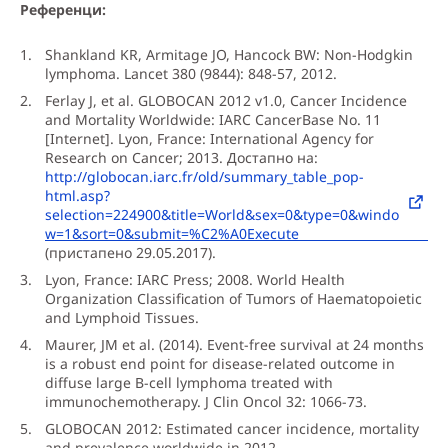
Референци:
Shankland KR, Armitage JO, Hancock BW: Non-Hodgkin
lymphoma. Lancet 380 (9844): 848-57, 2012.
Ferlay J, et al. GLOBOCAN 2012 v1.0, Cancer Incidence
and Mortality Worldwide: IARC CancerBase No. 11
[Internet]. Lyon, France: International Agency for
Research on Cancer; 2013. Достапно на:
http://globocan.iarc.fr/old/summary_table_pop-
html.asp?
selection=224900&title=World&sex=0&type=0&windo
w=1&sort=0&submit=%C2%A0Execute
(пристапено 29.05.2017).
Lyon, France: IARC Press; 2008. World Health
Organization Classification of Tumors of Haematopoietic
and Lymphoid Tissues.
Maurer, JM et al. (2014). Event-free survival at 24 months
is a robust end point for disease-related outcome in
diffuse large B-cell lymphoma treated with
immunochemotherapy. J Clin Oncol 32: 1066-73.
GLOBOCAN 2012: Estimated cancer incidence, mortality
and prevalence worldwide in 2012.