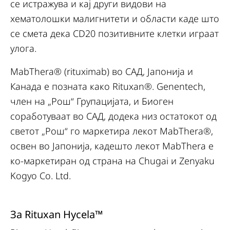
се истражува и кај други видови на
хематолошки малигнитети и области каде што
се смета дека CD20 позитивните клетки играат
улога.
MabThera® (rituximab) во САД, Јапонија и
Канада е позната како Rituxan®. Genentech,
член на „Рош“ Групацијата, и Биоген
соработуваат во САД, додека низ остатокот од
светот „Рош“ го маркетира лекот MabThera®,
освен во Јапонија, кадешто лекот MabThera е
ко-маркетиран од страна на Chugai и Zenyaku
Kogyo Co. Ltd.
За Rituxan Hycela™