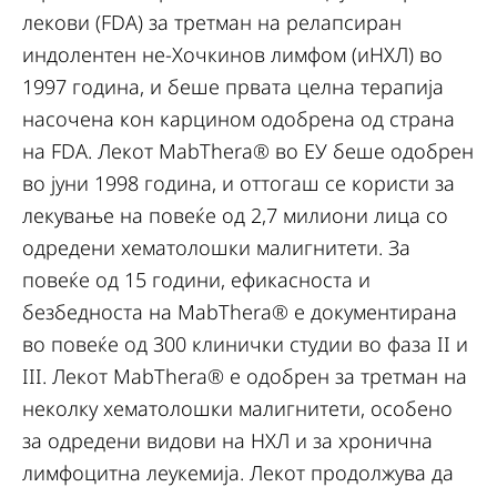
лекови (FDA) за третман на релапсиран
индолентен не-Хочкинов лимфом (иНХЛ) во
1997 година, и беше првата целна терапија
насочена кон карцином одобрена од страна
на FDA. Лекот MabThera® во ЕУ беше одобрен
во јуни 1998 година, и оттогаш се користи за
лекување на повеќе од 2,7 милиони лица со
одредени хематолошки малигнитети. За
повеќе од 15 години, ефикасноста и
безбедноста на MabThera® е документирана
во повеќе од 300 клинички студии во фаза II и
III. Лекот MabThera® е одобрен за третман на
неколку хематолошки малигнитети, особено
за одредени видови на НХЛ и за хронична
лимфоцитна леукемија. Лекот продолжува да