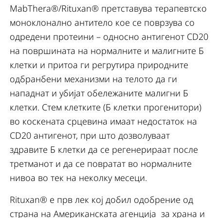
MabThera®/Rituxan® претставува терапевтско
моноклонално антитело кое се поврзува со
одредени протеини – односно антигенот CD20
на површината на нормалните и малигните Б
клетки и притоа ги регрутира природните
одбранбени механизми на телото да ги
нападнат и убијат обележаните малигни Б
клетки. Стем клетките (Б клетки прогенитори)
во коскената срцевина имаат недостаток на
CD20 антигенот, при што дозволуваат
здравите Б клетки да се регенерираат после
третманот и да се повратат во нормалните
нивоа во тек на неколку месеци.
Rituxan® е прв лек кој добил одобрение од
страна на Американската агенција за храна и