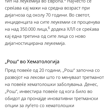
тип на леукемија во Европа.
Најчесто се
среќава кај мажи на средна возраст при
дијагноза од околу 70 години. Во светот,
инциденцата на сите леукемии се проценува
6
на над 350.000 лица,
додека ХЛЛ се среќава
кај една третина од сите лица со ново
дијагностицирана леукемија.
„Рош“ во Хематологија
Пред повеќе од 20 години, „Рош“ започна со
развојот на лекови што го менуваат третманот
на повеќе хематолошки заболувања. Денес,
„Рош“, инвестира повеќе од кога било во
обидот да пронајде иновативни третмански
опции за луѓето со хематолошки