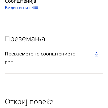
Соопштенија
Види ги сите
Преземања
Download
Превземете го соопштението
PDF
Откриј повеќе