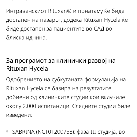
Интравенскиот Rituxan® и понатаму ќе биде
достапен на пазарот, додека Rituxan Hycela ќе
биде достапен за пациентите во САД во
блиска иднина.
За програмот за клинички развој на
Rituxan Hycela
Одобрението на субкутаната формулација на
Rituxan Hycela се базира на резултатите
добиени од клиничките студии кои вклучиле
околу 2.000 испитаници. Следните студии биле
изведени:
SABRINA (NCT01200758): фаза III студија, во