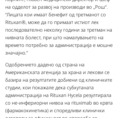
на одделот за развој на производи во „Рош“.
“Лицата кои имаат бенефит од третманот со
Rituxan®, може да го примаат истиот лек
последователно неколку години за третман на
нивната болест, при што намалувањето на
времето потребно за администрација е мошне
значајно.”
Одобрението дадено од страна на
Американската агенција за храна и лекови се
базира на резултатите добиени од клиничките
студии, кои покажале дека субкутаната
администрација на Rituxan Hycela резултирала
со не-инфериорни нивоа на rituximab во крвта
(фармакокинетика) и споредливи клинички