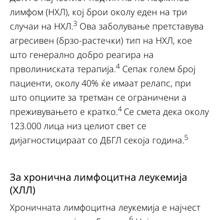
лимфом (НХЛ), кој брои околу еден на три
3
случаи на НХЛ.
Ова заболување претставува
агресивен (брзо-растечки) тип на НХЛ, кое
што генерално добро реагира на
4
прволиниската терапија.
Сепак голем број
пациенти, околу 40% ќе имаат релапс, при
што опциите за третман се ограничени а
4
преживувањето е кратко.
Се смета дека околу
123.000 лица низ целиот свет се
5
дијагностицираат со ДБГЛ секоја година.
За хронична лимфоцитна леукемија
(ХЛЛ)
Хроничната лимфоцитна леукемија е најчест
6