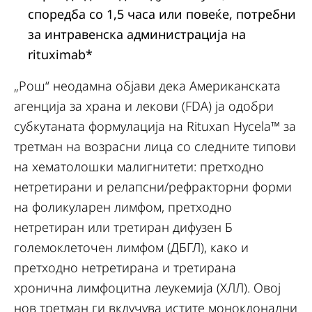
споредба со 1,5 часа или повеќе, потребни
за интравенска администрација на
rituximab*
„Рош“ неодамна објави дека Американската
агенција за храна и лекови (FDA) ја одобри
субкутаната формулација на Rituxan Hycela™ за
третман на возрасни лица со следните типови
на хематолошки малигнитети: претходно
нетретирани и релапсни/рефракторни форми
на фоликуларен лимфом, претходно
нетретиран или третиран дифузен Б
големоклеточен лимфом (ДБГЛ), како и
претходно нетретирана и третирана
хронична лимфоцитна леукемија (ХЛЛ). Овој
нов третман ги вклучува истите моноклонални