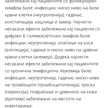
забележани кај пациентите со фоликуларен
лимфом биле: инфекции, ниско ниво на бели
крвни клетки (неутропенија), гадење,
констипација, кашлица и замор. Најчести
несакани ефекти забележани кај пациенти со
дифузен Б големоклеточен лимфом биле:
инфекции, неутропенија, опаѓање на коса
(алопеција), гадење и ниско ниво на црвени
крвни клетки (анемија). Додека најчести
несакани ефекти забележани кај пациентите
со хронична лимфоцитна леукемија биле:
инфекции, неутропенија, гадење, ниско ниво
на тромбоцити (тромбоцитопенија), треска
(пирексија), повраќање и црвенило на кожа
(еритема) забележано на местото на
инјектирање.