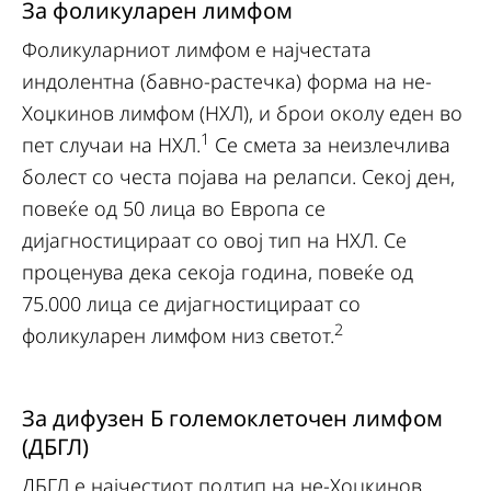
За фоликуларен лимфом
Фоликуларниот лимфом е најчестата
индолентна (бавно-растечка) форма на не-
Хоџкинов лимфом (НХЛ), и брои околу еден во
1
пет случаи на НХЛ.
Се смета за неизлечлива
болест со честа појава на релапси. Секој ден,
повеќе од 50 лица во Европа се
дијагностицираат со овој тип на НХЛ. Се
проценува дека секоја година, повеќе од
75.000 лица се дијагностицираат со
2
фоликуларен лимфом низ светот.
За дифузен Б големоклеточен лимфом
(ДБГЛ)
ДБГЛ е најчестиот подтип на не-Хоџкинов