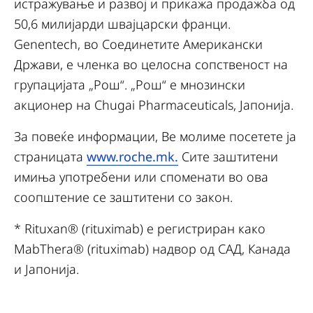
истражување и развој и прикажа продажба од
50,6 милијарди швајцарски франци.
Genentech, во Соединетите Американски
Држави, е членка во целосна сопственост на
групацијата „Рош“. „Рош“ е мнозински
акционер на Chugai Pharmaceuticals, Јапонија.
За повеќе информации, Ве молиме посетете ја
страницата
www.roche.mk.
Сите заштитени
имиња употребени или споменати во ова
соопштение се заштитени со закон.
* Rituxan® (rituximab) е регистриран како
MabThera® (rituximab) надвор од САД, Канада
и Јапонија.