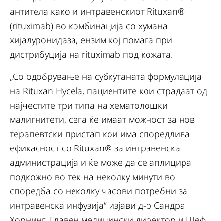
антитела како и интравенскиот Rituxan®
(rituximab) во комбинација со хумана
хијалуронидаза, ензим кој помага при
дистрибуција на rituximab под кожата.
„Со одобрување на субкутаната формулација
на Rituxan Hycela, пациентите кои страдаат од
најчестите три типа на хематолошки
малигнитети, сега ќе имаат можност за нов
терапевтски пристап кои има споредлива
ефикасност со Rituxan® за интравенска
администрација и ќе може да се аплицира
подкожно во тек на неколку минути во
споредба со неколку часови потребни за
интравенска инфузија“ изјави д-р Сандра
Хорнинг, Главен медицински директор и Шеф