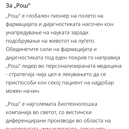
За „Рош“
„Рош“ е глобален пионер на полето на
фармацијата и дијагностиката насочен кон
унапредување на науката заради
подобрување на животот на луѓето.
Обединетите сили на фармацијата и
дијагностиката под еден покрив го направија
„Рош“ лидер во персонализираната медицина
- стратегија чија цел е лекувањето да се
приспособи кон секој пациент на најдобар
можен начин.
„Рош“ е најголемата биотехнолошка
компанија во светот, со вистински
диференцирани производи во областа на
онкологијата, имунологијата, заразните