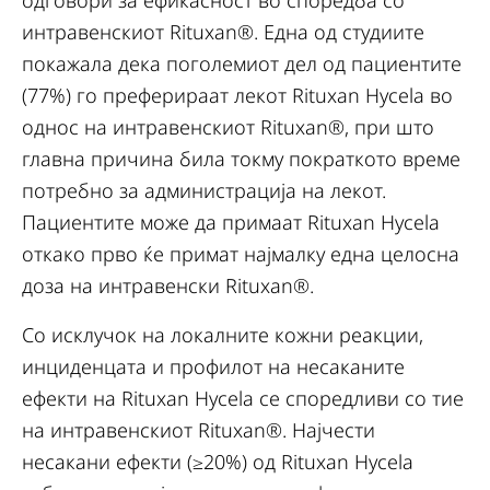
одговори за ефикасност во споредба со
интравенскиот Rituxan®. Една од студиите
покажала дека поголемиот дел од пациентите
(77%) го преферираат лекот Rituxan Hycela во
однос на интравенскиот Rituxan®, при што
главна причина била токму пократкото време
потребно за администрација на лекот.
Пациентите може да примаат Rituxan Hycela
откако прво ќе примат најмалку една целосна
доза на интравенски Rituxan®.
Со исклучок на локалните кожни реакции,
инциденцата и профилот на несаканите
ефекти на Rituxan Hycela се споредливи со тие
на интравенскиот Rituxan®. Најчести
несакани ефекти (≥20%) од Rituxan Hycela