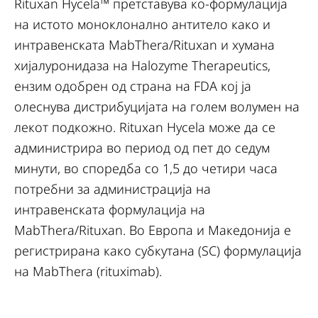
Rituxan Hycela™ претставува ко-формулација
на истото моноклонално антитело како и
интравенската MabThera/Rituxan и хумана
хијалуронидаза на Halozyme Therapeutics,
ензим одобрен од страна на FDA кој ја
олеснува дистрибуцијата на голем волумен на
лекот подкожно. Rituxan Hycela може да се
администрира во период од пет до седум
минути, во споредба со 1,5 до четири часа
потребни за администрација на
интравенската формулација на
MabThera/Rituxan. Во Европа и Македонија е
регистрирана како субкутана (SC) формулација
на MabThera (rituximab).