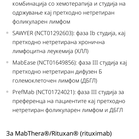
комбинација со хемотерапија и студија на
одржување кај претходно нетретиран
фоликуларен лимфом
SAWYER (NCT01292603): фаза Ib студија, кај
претходно нетретирана хронична
лимфоцитна леукемија (ХЛЛ)
MabEase (NCT01649856): фаза III студија кај
претходно нетретиран дифузен Б
големоклеточен лимфом (ДБГЛ)
PrefMab (NCT01724021): фаза III студија за
преференца на пациентите кај претходно
нетретиран фоликуларен лимфом и ДБГЛ
За MabThera®/Rituxan® (rituximab)