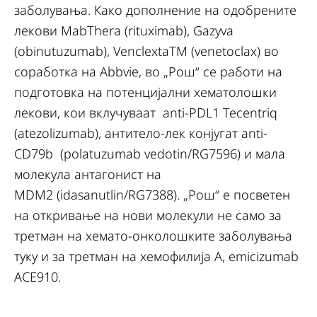
заболувања. Како дополнение на одобрените
лекови MabThera (rituximab), Gazyva
(obinutuzumab), VenclextaТМ (venetoclax) во
соработка на Abbvie, во „Рош“ се работи на
подготовка на потенцијални хематолошки
лекови, кои вклучуваат anti-PDL1 Tecentriq
(atezolizumab), антитело-лек конјугат anti-
CD79b (polatuzumab vedotin/RG7596) и мала
молекула антагонист на
MDM2 (idasanutlin/RG7388). „Рош“ е посветен
на откривање на нови молекули не само за
третман на хемато-онколошките заболувања
туку и за третман на хемофилија А, emicizumab
ACE910.