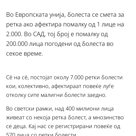
Во Европската унија, болеста се смета за
ретка ако афектира помалку од 1 лице на
2.000. Во САД, тој број е помалку од
200.000 лица погодени од болеста во
секое време.
Сè на сè, постојат околу 7.000 ретки болести
кои, колективно, афектираат повеќе луѓе
отколку сите малигни болести заедно.
Во светски рамки, над 400 милиони лица
живеат со некоја ретка болест, а мнозинство
се деца. Кај нас се регистрирани повеќе од
570 лица со ретки болести.