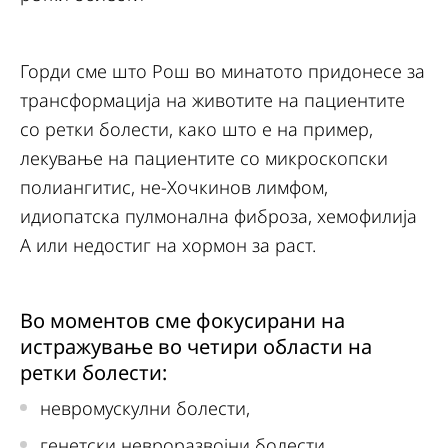
Горди сме што Рош во минатото придонесе за
трансформација на животите на пациентите
со ретки болести, како што е на пример,
лекување на пациентите со микроскопски
полиангитис, не-Хочкинов лимфом,
идиопатска пулмонална фиброза, хемофилија
А или недостиг на хормон за раст.
Во моментов сме фокусирани на
истражување во четири области на
ретки болести:
невромускулни болести,
генетски невроразвојни болести,