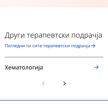
Други терапевтски подрачја
Погледни ги сите терапевтски подрачја
Хематологија
Н