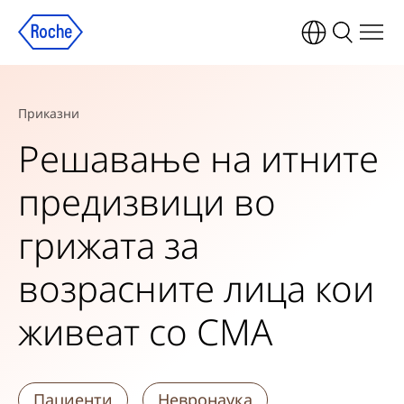
Приказни
Решавање на итните
предизвици во
грижата за
возрасните лица кои
живеат со СМА
Пациенти
Невронаука