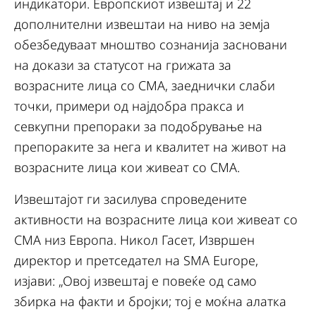
индикатори. Европскиот извештај и 22
дополнителни извештаи на ниво на земја
обезбедуваат мноштво сознанија засновани
на докази за статусот на грижата за
возрасните лица со СMA, заеднички слаби
точки, примери од најдобра пракса и
севкупни препораки за подобрување на
препораките за нега и квалитет на живот на
возрасните лица кои живеат со СMA.
Извештајот ги засилува спроведените
активности на возрасните лица кои живеат со
СMA низ Европа. Никол Гасет, Извршен
директор и претседател на SMA Europe,
изјави: „Овој извештај е повеќе од само
збирка на факти и бројки; тој е моќна алатка