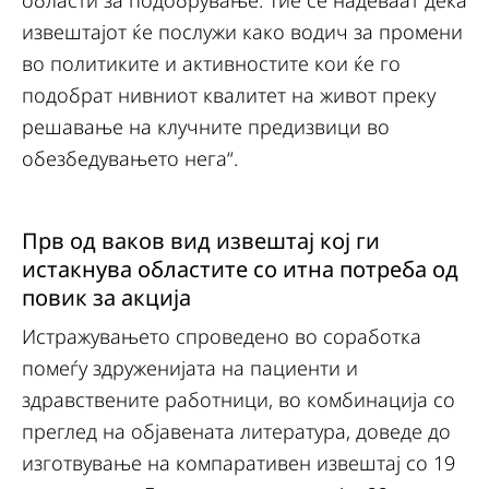
области за подобрување. Тие се надеваат дека
извештајот ќе послужи како водич за промени
во политиките и активностите кои ќе го
подобрат нивниот квалитет на живот преку
решавање на клучните предизвици во
обезбедувањето нега“.
Прв од ваков вид извештај кој ги
истакнува областите со итна потреба од
повик за акција
Истражувањето спроведено во соработка
помеѓу здруженијата на пациенти и
здравствените работници, во комбинација со
преглед на објавената литература, доведе до
изготвување на компаративен извештај со 19