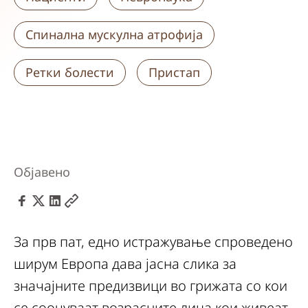
Спинална мускулна атрофија
Ретки болести
Пристап
Објавено
За прв пат, едно истражување спроведено
ширум Европа дава јасна слика за
значајните предизвици во грижата со кои
се соочуваат возрасните лица кои живеат