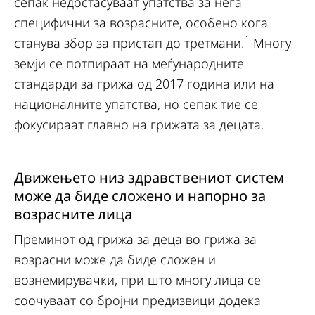
сепак недостасуваат упатства за нега
специфични за возрасните, особено кога
1
станува збор за пристап до третмани.
Многу
земји се потпираат на меѓународните
стандарди за грижа од 2017 година или на
националните упатства, но сепак тие се
фокусираат главно на грижата за децата.
Движењето низ здравствениот систем
може да биде сложено и напорно за
возрасните лица
Преминот од грижа за деца во грижа за
возрасни може да биде сложен и
вознемирувачки, при што многу лица се
соочуваат со бројни предизвици додека