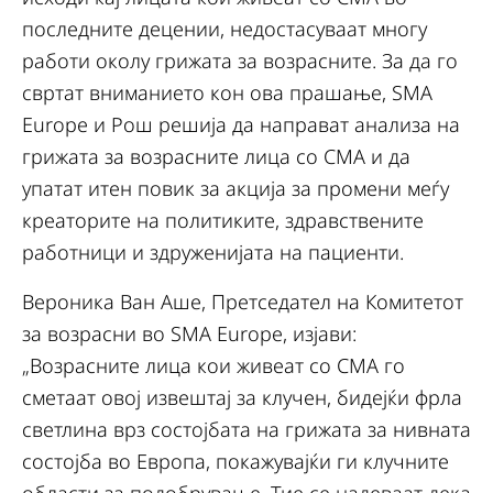
последните децении, недостасуваат многу
работи околу грижата за возрасните. За да го
свртат вниманието кон ова прашање, SMA
Europe и Рош решија да направат анализа на
грижата за возрасните лица со СMA и да
упатат итен повик за акција за промени меѓу
креаторите на политиките, здравствените
работници и здруженијата на пациенти.
Вероника Ван Аше, Претседател на Комитетот
за возрасни во SMA Europe, изјави:
„Возрасните лица кои живеат со СMA го
сметаат овој извештај за клучен, бидејќи фрла
светлина врз состојбата на грижата за нивната
состојба во Европа, покажувајќи ги клучните