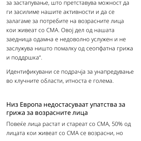
за застапување, што претставува можност да
ги засилиме нашите активности и да се
залагаме за потребите на возрасните лица
кои живеат со СMA. Овој дел од нашата
заедница одамна е недоволно услужен и не
заслужува ништо помалку од сеопфатна грижа
и поддршка“.
Идентификувани се подрачја за унапредување
во клучните области, итноста е голема.
Низ Европа недостасуваат упатства за
грижа за возрасните лица
Повеќе лица растат и стареат со СМА, 50% од
лицата кои живеат со СМА се возрасни, но