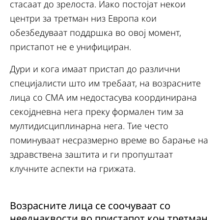
стасаат до зрелоста. Иако постојат некои
центри за третман низ Европа кои
обезбедуваат поддршка во овој момент,
пристапот не е унифициран.
Дури и кога имаат пристап до различни
специјалисти што им требаат, на возрасните
лица со СМА им недостасува координирана
секојдневна нега преку формален тим за
мултидисциплинарна нега. Тие често
поминуваат несразмерно време во барање на
здравствена заштита и ги пропуштаат
клучните аспекти на грижата.
Возрасните лица се соочуваат со
нееднаквости во пристапот кон третман