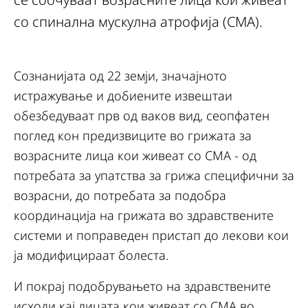
со спинална мускулна атрофија (СMA).
Сознанијата од 22 земји, значајното
истражување и добиените извештаи
обезбедуваат прв од ваков вид, сеопфатен
поглед кон предизвиците во грижата за
возрасните лица кои живеат со СМА - од
потребата за упатства за грижа специфични за
возрасни, до потребата за подобра
координација на грижата во здравствените
системи и поправеден пристап до лекови кои
ја модифицираат болеста.
И покрај подобрувањето на здравствените
исходи кај лицата кои живеат со СМА во