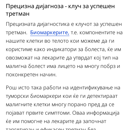
Прецизна дијагноза - клуч за успешен
третман
Прецизната дијагностика е клучот за успешен
третман.
Биомаркерите,
т.е. компонентите на
нашите клетки во телото кои можеме да ги
користиме како индикатори за болеста, ќе им
овозможат на лекарите да утврдат кој тип на
малигна болест има лицето на многу побрз и
поконкретен начин.
Рош исто така работи на идентификување на
туморски биомаркери кои ќе ги детектираат
малигните клетки многу порано пред да се
појават првите симптоми. Оваа информација
ќе им помогне на лекарите да започнат
таргетиран и ефикасен третман без