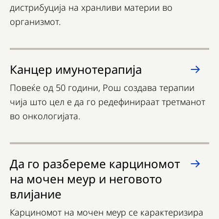
дистрибуција на хранливи материи во
организмот.
Канцер имунотерапија
Повеќе од 50 години, Рош создава терапии
чија што цел е да го редефинираат третманот
во онкологијата.
Да го разбереме карциномот
на мочен меур и неговото
влијание
Карциномот на мочен меур се карактеризира