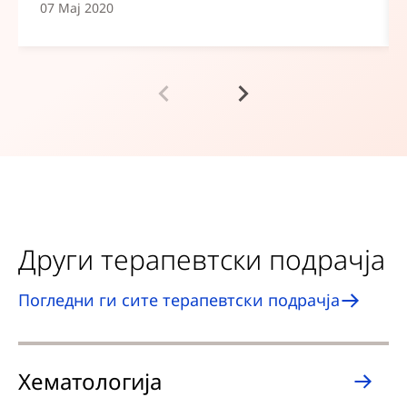
07 Мај 2020
Други терапевтски подрачја
Погледни ги сите терапевтски подрачја
Хематологија
Н