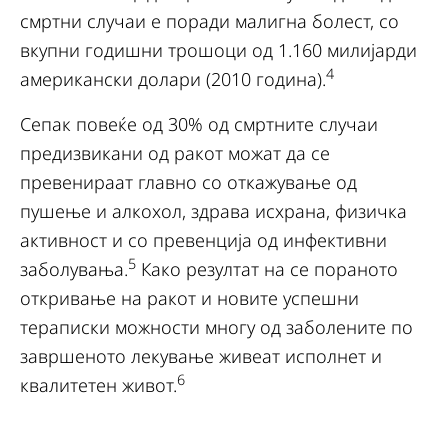
смртни случаи е поради малигна болест, со
вкупни годишни трошоци од 1.160 милијарди
4
американски долари (2010 година).
Сепак повеќе од 30% од смртните случаи
предизвикани од ракот можат да се
превенираат главно со откажување од
пушење и алкохол, здрава исхрана, физичка
активност и со превенција од инфективни
5
заболувања.
Како резултат на се пораното
откривање на ракот и новите успешни
тераписки можности многу од заболените по
завршеното лекување живеат исполнет и
6
квалитетен живот.