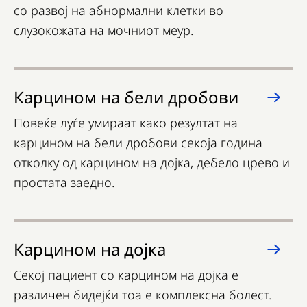
со развој на абнормални клетки во
слузокожата на мочниот меур.
Карцином на бели дробови
Повеќе луѓе умираат како резултат на
карцином на бели дробови секоја година
отколку од карцином на дојка, дебело црево и
простата заедно.
Карцином на дојка
Секој пациент со карцином на дојка е
различен бидејќи тоа е комплексна болест.