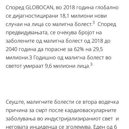
Според GLOBOCAN, во 2018 година глобално
се дијагностицирани 18,1 милиони нови
3
случаи на лица со малигна болест.
Според
предвидувањата, се очекува бројот на
заболените од малигна болест од 2018 до
2040 година да порасне за 62% на 29,5
милиони.3 Годишно од малигна болест во
3
светот умираат 9,6 милиони лица.
Сеуште, малигните болести се втора водечка
причина за смрт после кардиоваскуларните
заболувања во индустријализираниот свет и
неговата инциденца се зголемува. Еден од 6