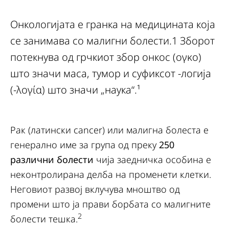
Онкологијата е гранка на медицината која
се занимава со малигни болести.1 Зборот
потекнува од грчкиот збор онкос (ογκο)
што значи маса, тумор и суфиксот -логија
(-λογία) што значи „наука“.¹
Рак (латински cancer) или малигна болеста е
генерално име за група од преку
250
различни болести
чија заедничка особина е
неконтролирана делба на променети клетки.
Неговиот развој вклучува мноштво од
промени што ја прави борбата со малигните
2
болести тешка.