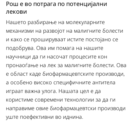
Рош е во потрага по потенцијални
лекови
Нашето разбирање на молекуларните
механизми на развојот на малигните болести
и како се прошируваат истите постојано се
подобрува. Ова им помага на нашите
научници да ги насочат процесите кон
пронаоѓање на лек за малигните болести. Ова
е област каде биофармацевтските производи,
а особено високо специфичните антитела
играат важна улога. Нашата цел е да
користиме современи технологии за да ги
направиме овие биофармацевтски производи
уште поефективни во иднина.