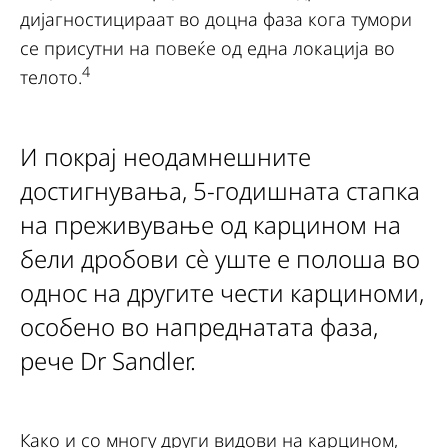
дијагностицираат во доцна фаза кога тумори
се присутни на повеќе од една локација во
4
телото.
И покрај неодамнешните
достигнувања, 5-годишната стапка
на преживување од карцином на
бели дробови сè уште е полоша во
однос на другите чести карциноми,
особено во напреднатата фаза,
рече Dr Sandler.
Како и со многу други видови на карцином,