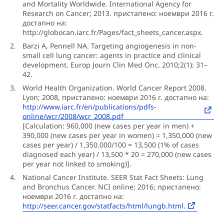
and Mortality Worldwide. International Agency for
Research on Cancer; 2013. пристапено: ноември 2016 г.
достапно на:
http://globocan.iarc.fr/Pages/fact_sheets_cancer.aspx.
Barzi A, Pennell NA. Targeting angiogenesis in non-
small cell lung cancer: agents in practice and clinical
development. Europ Journ Clin Med Onc. 2010;2(1): 31–
42.
World Health Organization. World Cancer Report 2008.
Lyon; 2008, пристапено: ноември 2016 г. достапно на:
http://www.iarc.fr/en/publications/pdfs-
online/wcr/2008/wcr_2008.pdf
[Calculation: 960,000 (new cases per year in men) +
390,000 (new cases per year in women) = 1,350,000 (new
cases per year) / 1,350,000/100 = 13,500 (1% of cases
diagnosed each year) / 13,500 * 20 = 270,000 (new cases
per year not linked to smoking)].
National Cancer Institute. SEER Stat Fact Sheets: Lung
and Bronchus Cancer. NCI online; 2016; пристапено:
ноември 2016 г. достапно на:
http://seer.cancer.gov/statfacts/html/lungb.html.