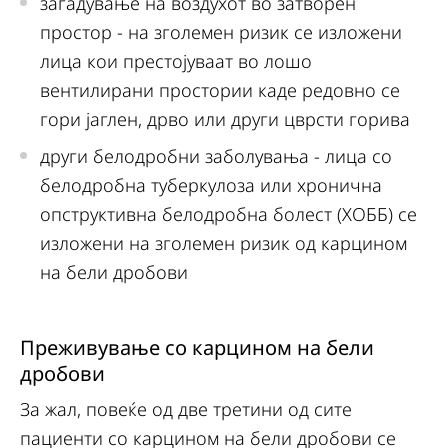
загадување на воздухот во затворен
простор - на зголемен ризик се изложени
лица кои престојуваат во лошо
вентилирани простории каде редовно се
гори јаглен, дрво или други цврсти горива
други белодробни заболувања - лица со
белодробна туберкулоза или хронична
опструктивна белодробна болест (ХОББ) се
изложени на зголемен ризик од карцином
на бели дробови
Преживување со карцином на бели
дробови
За жал, повеќе од две третини од сите
пациенти со карцином на бели дробови се