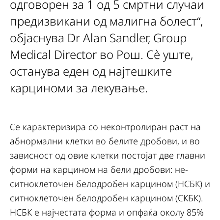
одговорен за 1 од 5 смртни случаи
предизвикани од малигна болест“,
објаснува Dr Alan Sandler, Group
Medical Director во Рош. Сè уште,
останува еден од најтешките
карциноми за лекување.
Се карактеризира со неконтролиран раст на
абнормални клетки во белите дробови, и во
зависност од овие клетки постојат две главни
форми на карцином на бели дробови: не-
ситноклеточен белодробен карцином (НСБК) и
ситноклеточен белодробен карцином (СКБК).
НСБК е најчестата форма и опфаќа околу 85%