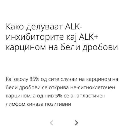
Како делуваат ALK-
инхибиторите кај ALK+
карцином на бели дробови
Кај околу 85% од сите случаи на карцином на
бели дробови се открива не-ситноклеточен
карцином, а од нив 5% се анапластичен
лимфом киназа позитивни