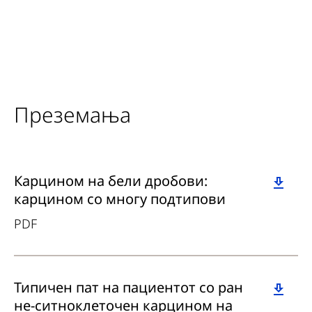
Преземања
Download
Карцином на бели дробови:
карцином со многу подтипови
PDF
Download
Типичен пат на пациентот со ран
не-ситноклеточен карцином на