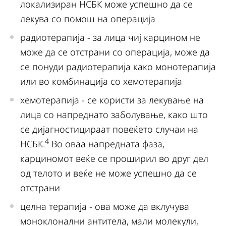
локализиран НСБК може успешно да се
лекува со помош на операција
радиотерапија - за лица чиј карцином не
може да се отстрани со операција, може да
се понуди радиотерапија како монотерапија
или во комбинација со хемотерапија
хемотерапија - се користи за лекување на
лица со напреднато заболување, како што
се дијагностицираат повеќето случаи на
4
НСБК.
Во оваа напредната фаза,
карциномот веќе се проширил во друг дел
од телото и веќе не може успешно да се
отстрани
целна терапија - ова може да вклучува
моноклонални антитела, мали молекули,