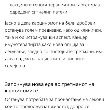
вакцини и генски терапии кои таргетираат
одредени сигнални патеки
Јасно е дека карциномот на бели дробови
останува голем предизвик, како од клинички,
така и од истражувачки аспект. Канцер
имунотерапијата како нова опција за
лекување, заедно со постојните третмани, им
дава надеж на пациентите и нивните
семејства.
Започнува нова ера во третманот на
карциномите
Останува потребата за пронаоѓање на лекови
кои го продолжуваат животот, добро се