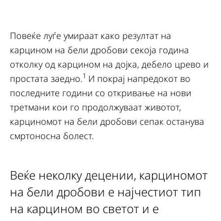
Повеќе луѓе умираат како резултат на
карцином на бели дробови секоја година
отколку од карцином на дојка, дебело црево и
1
простата заедно.
И покрај напредокот во
последните години со откривање на нови
третмани кои го продолжуваат животот,
карциномот на бели дробови сепак останува
смртоносна болест.
Веќе неколку децении, карциномот
на бели дробови е најчестиот тип
на карцином во светот и е