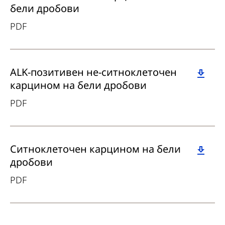
бели дробови
PDF
Download
ALK-позитивен не-ситноклеточен
карцином на бели дробови
PDF
Download
Ситноклеточен карцином на бели
дробови
PDF