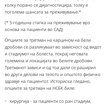
колку порано се дијагностицира, толку е
поголема шансата за преживување.*
(* 5-годишна стапка на преживување врз
основа на пациенти во САД)
Опциите за третман на карцином на бели
дробови се разликуваат во зависност од видот
и стадиумот на болеста, покрај неговата
големина и локацијата во белите дробови.
Третманот зависи и од тоа дали се раширил
во други делови на телото и општото физичко
здравје на пациентот. Историски гледано,
опциите за третман на НСБК биле:
хирургија - за пациенти со ран стадиум,