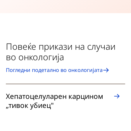
Повеќе прикази на случаи
во онкологија
Погледни подетално во онкологијата
Хепатоцелуларен карцином
К
„тивок убиец"