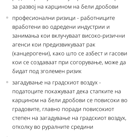
за развој на карцином на бели дробови
професионални ризици - работниците
вработени во одредени индустрии и
занимања кои вклучуваат високо-ризични
агенси кои предизвикуваат рак
(канцерогени), како што се азбест и гасови
кои се создаваат при согорување, може да
бидат под зголемен ризик
загадување на градскиот воздух -
податоците покажуваат дека стапките на
карцином на бели дробови се повисоки во
градовите, главно поради повисокиот
степен на загадување на градскиот воздух,
отколку во руралните средини