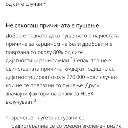
2
од сите случаи.
Не секогаш причината е пушење
Добро е познато дека пушењето е најчестата
причина за карцином на бели дробови и е
поврзана со околу 80% од сите
3
дијагностицирани случаи.
Сепак, тоа не е
единствената причина, бидејќи годишно се
дијагностицираат околу 270.000 нови случаи
кои не се поврзани со пушење. Други
значајни фактори на ризик за НСБК
3
вклучуваат:
зрачење - луѓето лекувани со
радиотерапија се со умерен зголемен ризик